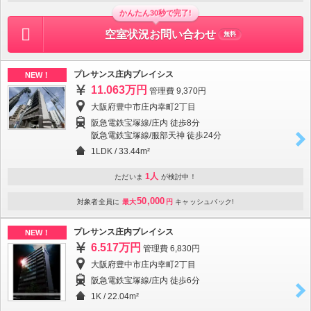
かんたん30秒で完了!
空室状況お問い合わせ
無料
プレサンス庄内ブレイシス
NEW！
11.063万円
管理費 9,370円
大阪府豊中市庄内幸町2丁目
阪急電鉄宝塚線/庄内 徒歩8分
阪急電鉄宝塚線/服部天神 徒歩24分
1LDK
/
33.44m²
1人
ただいま
が検討中！
50,000
対象者全員に
最大
円
キャッシュバック!
プレサンス庄内ブレイシス
NEW！
6.517万円
管理費 6,830円
大阪府豊中市庄内幸町2丁目
阪急電鉄宝塚線/庄内 徒歩6分
1K
/
22.04m²