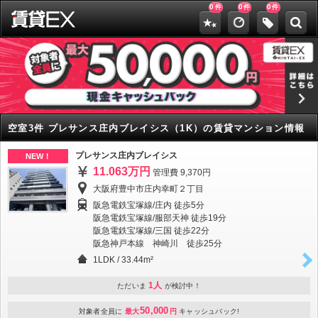
0
0
0
件
件
件
空室3件 プレサンス庄内ブレイシス（1K）の賃貸マンション情報
プレサンス庄内ブレイシス
NEW！
11.063万円
管理費 9,370円
大阪府豊中市庄内幸町２丁目
阪急電鉄宝塚線/庄内 徒歩5分
阪急電鉄宝塚線/服部天神 徒歩19分
阪急電鉄宝塚線/三国 徒歩22分
阪急神戸本線 神崎川 徒歩25分
1LDK
/
33.44m²
1人
ただいま
が検討中！
50,000
対象者全員に
最大
円
キャッシュバック!