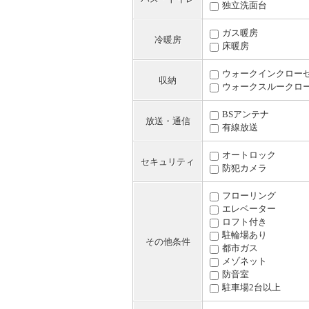
独立洗面台
ガス暖房
冷暖房
床暖房
ウォークインクロー
収納
ウォークスルークロ
BSアンテナ
放送・通信
有線放送
オートロック
セキュリティ
防犯カメラ
フローリング
エレベーター
ロフト付き
駐輪場あり
その他条件
都市ガス
メゾネット
防音室
駐車場2台以上