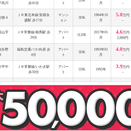
2DK
字烏川
歩41分
ト
月
－
5.0
ＪＲ東北本線/安積永
マンシ
1984年10
万円
安積４
3DK
盛駅 歩17分
ョン
月
－
4.6
西山字
ＪＲ常磐線/相馬駅 歩
アパー
2017年01
万円
1LDK
29分
ト
月
2,000円
4.0
南矢野
福島交通バス/向原 歩
アパー
1993年02
万円
3DK
東
4分
ト
月
－
3.9
市平中
ＪＲ常磐線/いわき駅
アパー
万円
1DK
1995年
歩50分
ト
－
ＪＲ東北本線/郡山駅
3.3
安積町
アパー
1999年03
万円
バス13分 (バス停)日出
1K
ト
月
2,000円
山一丁目 歩9分
4.3
本宮字
ＪＲ東北本線/本宮駅
アパー
1985年04
万円
2DK
歩13分
ト
月
－
6.5
清水台
ＪＲ東北本線/郡山駅
マンシ
1984年06
万円
2DK
歩15分
ョン
月
－