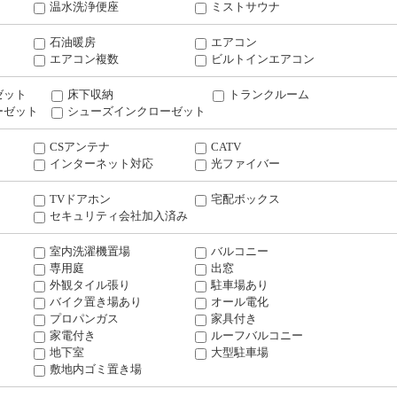
温水洗浄便座
ミストサウナ
石油暖房
エアコン
エアコン複数
ビルトインエアコン
ゼット
床下収納
トランクルーム
ーゼット
シューズインクローゼット
CSアンテナ
CATV
インターネット対応
光ファイバー
TVドアホン
宅配ボックス
セキュリティ会社加入済み
室内洗濯機置場
バルコニー
専用庭
出窓
外観タイル張り
駐車場あり
バイク置き場あり
オール電化
プロパンガス
家具付き
家電付き
ルーフバルコニー
地下室
大型駐車場
敷地内ゴミ置き場