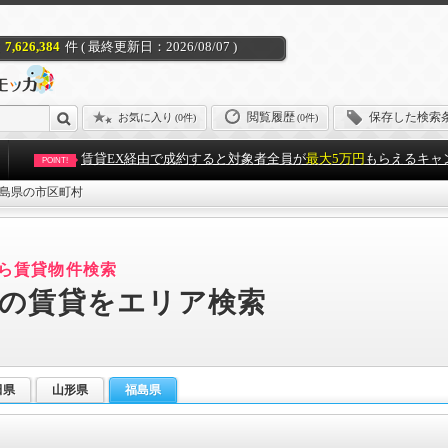
7,626,384
件 ( 最終更新日：2026/08/07 )
閲覧履歴
保存した検索
お気に入り
(
0件
)
(0件)
賃貸EX経由で成約すると対象者全員が
最大5万円
もらえるキャ
POINT!
島県の市区町村
ら賃貸物件検索
の賃貸をエリア検索
田県
山形県
福島県