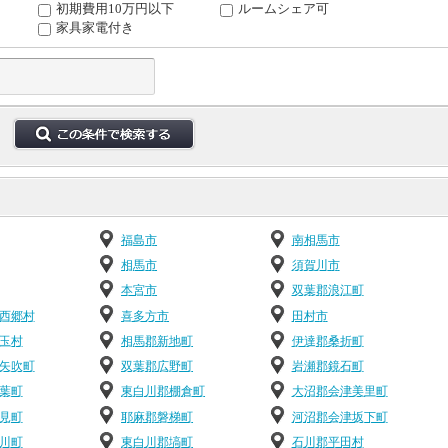
初期費用10万円以下
ルームシェア可
家具家電付き
福島市
南相馬市
相馬市
須賀川市
本宮市
双葉郡浪江町
西郷村
喜多方市
田村市
玉村
相馬郡新地町
伊達郡桑折町
矢吹町
双葉郡広野町
岩瀬郡鏡石町
葉町
東白川郡棚倉町
大沼郡会津美里町
見町
耶麻郡磐梯町
河沼郡会津坂下町
川町
東白川郡塙町
石川郡平田村