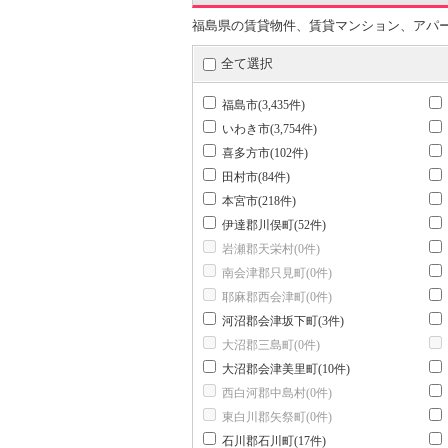
福島県の賃貸物件、賃貸マンション、アパ
全て選択
福島市(3,435件)
いわき市(3,754件)
喜多方市(102件)
田村市(84件)
本宮市(218件)
伊達郡川俣町(52件)
岩瀬郡天栄村(0件)
南会津郡只見町(0件)
耶麻郡西会津町(0件)
河沼郡会津坂下町(3件)
大沼郡三島町(0件)
大沼郡会津美里町(10件)
西白河郡中島村(0件)
東白川郡矢祭町(0件)
石川郡石川町(17件)