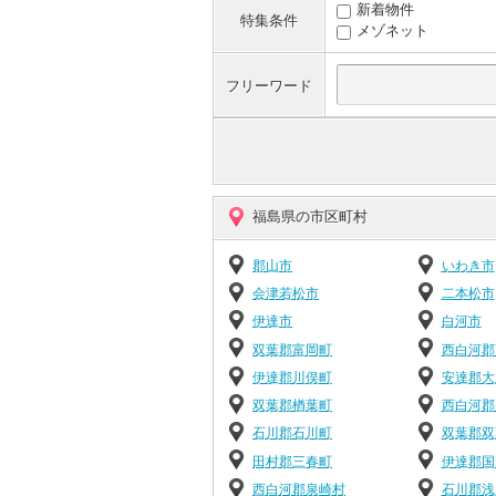
新着物件
特集条件
メゾネット
フリーワード
福島県の市区町村
郡山市
いわき市
会津若松市
二本松市
伊達市
白河市
双葉郡富岡町
西白河郡
伊達郡川俣町
安達郡大
双葉郡楢葉町
西白河郡
石川郡石川町
双葉郡双
田村郡三春町
伊達郡国
西白河郡泉崎村
石川郡浅