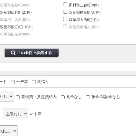
石川郡古殿町(0件)
田村郡三春町(9件)
双葉郡広野町(27件)
双葉郡楢葉町(37件)
双葉郡川内村(0件)
双葉郡大熊町(1件)
双葉郡浪江町(168件)
双葉郡葛尾村(0件)
相馬郡飯舘村(0件)
ート
一戸建
間借り
管理費・共益費込み
礼金なし
敷金/保証金なし
～
㎡未満