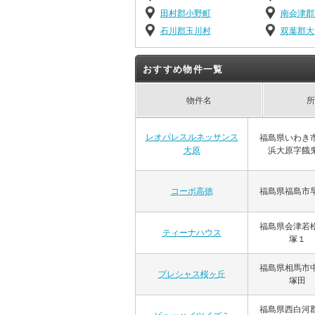
田村郡小野町
南会津郡
石川郡玉川村
双葉郡大
おすすめ物件一覧
物件名
所
レオパレスルネッサンス
福島県いわき
浜大原字餓
大原
福島県福島市
コーポ高徳
福島県会津若
ティーナハウス
塚１
福島県相馬市
プレシャス桜ヶ丘
塚田
福島県西白河