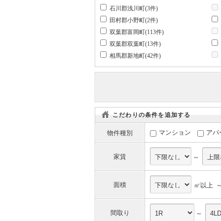
石川郡浅川町(3件)
田村郡小野町(2件)
双葉郡富岡町(113件)
双葉郡双葉町(13件)
相馬郡新地町(42件)
こだわりの条件を追加する
マンション
アパ
物件種別
家賃
～
面積
㎡以上 
間取り
～