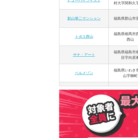
ビューハイツイズミ
村大字関和久
福島県郡山市
影山第二マンション
福島県相馬市
トポス西山
西山
福島県福島市
サナ・アート
目字向原
福島県いわき
ベルメゾン
山字柳町
福島県郡山市
サンシティレトア
日出山４
福島県本宮市
ミナミコーポ
石塚
福島県郡山市
レジデンス清水台
２