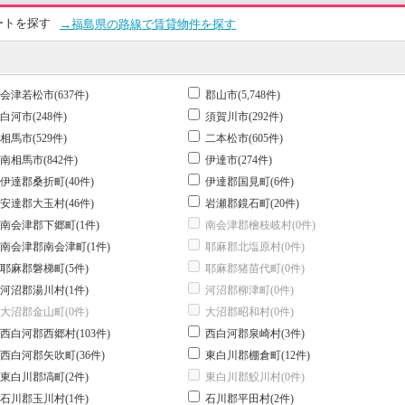
ートを探す
→福島県の路線で賃貸物件を探す
会津若松市(637件)
郡山市(5,748件)
白河市(248件)
須賀川市(292件)
相馬市(529件)
二本松市(605件)
南相馬市(842件)
伊達市(274件)
伊達郡桑折町(40件)
伊達郡国見町(6件)
安達郡大玉村(46件)
岩瀬郡鏡石町(20件)
南会津郡下郷町(1件)
南会津郡檜枝岐村(0件)
南会津郡南会津町(1件)
耶麻郡北塩原村(0件)
耶麻郡磐梯町(5件)
耶麻郡猪苗代町(0件)
河沼郡湯川村(1件)
河沼郡柳津町(0件)
大沼郡金山町(0件)
大沼郡昭和村(0件)
西白河郡西郷村(103件)
西白河郡泉崎村(3件)
西白河郡矢吹町(36件)
東白川郡棚倉町(12件)
東白川郡塙町(2件)
東白川郡鮫川村(0件)
石川郡玉川村(1件)
石川郡平田村(2件)