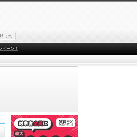
条件
(0件)
ンペーン！