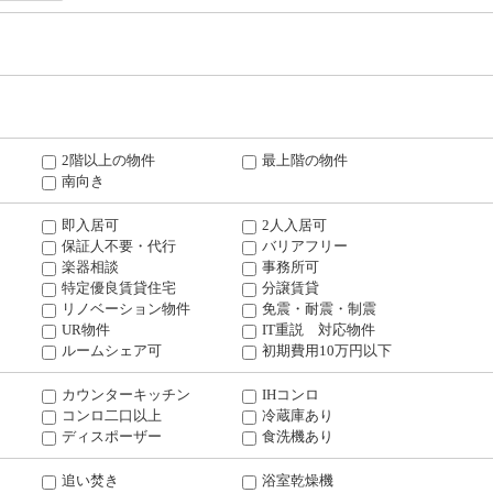
2階以上の物件
最上階の物件
南向き
即入居可
2人入居可
保証人不要・代行
バリアフリー
楽器相談
事務所可
特定優良賃貸住宅
分譲賃貸
リノベーション物件
免震・耐震・制震
UR物件
IT重説 対応物件
ルームシェア可
初期費用10万円以下
カウンターキッチン
IHコンロ
コンロ二口以上
冷蔵庫あり
ディスポーザー
食洗機あり
追い焚き
浴室乾燥機