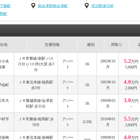
下郷町
南会津郡南会津町
河沼郡湯川村
熊町
在地
交通情報
種別
間取り
ＪＲ常磐線/泉駅 バス
5.2
市小名
アパー
2002年10
万円
21分 (バス停)大原 歩3
1K
鬼塚
ト
月
5,000円
分
4.0
ＪＲ東北本線/福島駅
アパー
1993年10
万円
早稲町
1K
歩3分
ト
月
2,000円
3.0
松市大
ＪＲ磐越西線/会津若
アパー
1994年03
万円
1K
松駅 歩31分
ト
月
－
5.5
中村字
ＪＲ常磐線/相馬駅 歩
アパー
2016年01
万円
1LDK
18分
ト
月
3,000円
4.0
郡泉崎
ＪＲ東北本線/泉崎駅
アパー
1990年01
万円