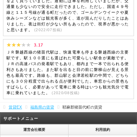
をよく買っていました。通勤には車を利用していましたが、交
通量も少ないので安全に走行できました。ただし、国道４９号
線と１１５号線が通る町だったので、ゴールデンウイークや夏
休みシーズンなどは観光客が多く、道が混んだりしたことはあ
りました。夜は街灯が少ない所もあったので、視界が悪かった
と思います。
(
2022/07
投稿)
3.17
ＪＲ磐越西線の猪苗代駅は、快速電車も停まる磐越西線の主要
駅です。駅１００選にも選ばれた可愛らしい駅舎が素敵です。
ＪＲの高速バスの発着駅でもあり、都内まで一本で出られる便
利さもありました。また駅を出ると目の前に磐梯山が見える景
色も最高です。路線も、郡山駅と会津若松駅の中間で、どちら
にも３０分程度で出られる点が便利でした。車窓からの景色も
すばらしく、必要があって電車に乗る時はいつも観光気分で電
車に乗れていました。
(
2020/08
投稿)
賃貸EX
福島県の賃貸
耶麻郡猪苗代町の賃貸
サポートメニュー
運営会社概要
利用規約