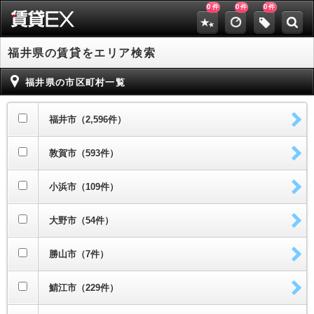
0
0
0
件
件
件
福井県の賃貸をエリア検索
福井県の市区町村一覧
福井市（2,596件）
敦賀市（593件）
小浜市（109件）
大野市（54件）
勝山市（7件）
鯖江市（229件）