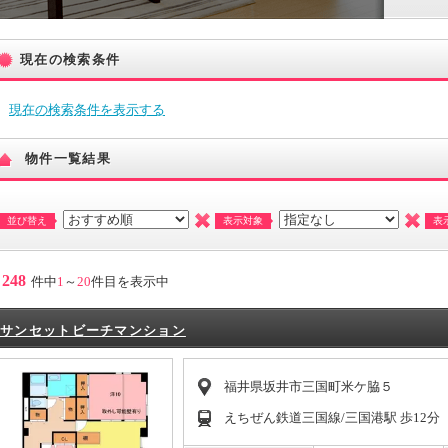
現在の検索条件
現在の検索条件を表示する
物件一覧結果
並び替え
表示対象
表
248
件中
1
～
20
件目を表示中
サンセットビーチマンション
福井県坂井市三国町米ケ脇５
えちぜん鉄道三国線/三国港駅 歩12分