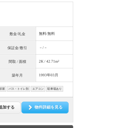
無料
/
無料
敷金/礼金
－/－
保証金/敷引
2K / 42.71m²
間取 / 面積
1993年03月
築年月
部屋
バス・トイレ別
エアコン
駐車場あり
追加する
物件詳細を見る