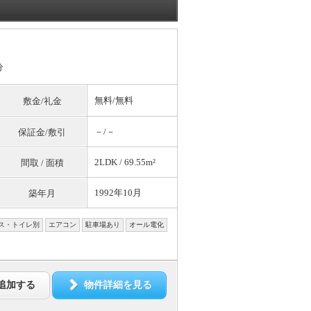
分
無料
/
無料
敷金/礼金
－/－
保証金/敷引
2LDK / 69.55m²
間取 / 面積
1992年10月
築年月
ス・トイレ別
エアコン
駐車場あり
オール電化
追加する
物件詳細を見る