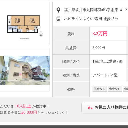
福井県坂井市丸岡町羽崎3字志原14-12
ハピラインふくい/森田 徒歩45分
3.2万円
賃料
3,000円
共益費
1階/地上2階建 / 西
階層 / 方位
アパート / 木造
種別 / 構造
礼金なし
敷金なし
角
特徴
10人以上
ただいま
が検討中！
お気に入り物件に
20,000円
対象者全員に
キャッシュバック！