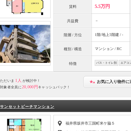
5.5万円
賃料
－
共益費
1階/地上5階建 / -
階層 / 方位
マンション / RC
種別 / 構造
バス・トイレ別
エアコ
特徴
1人
ただいま
が検討中！
お気に入り物件に
20,000円
対象者全員に
キャッシュバック！
サンセットビーチマンション
福井県坂井市三国町米ケ脇５