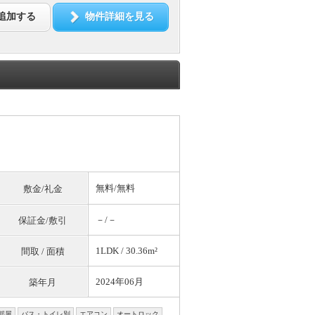
追加する
物件詳細を見る
無料
/
無料
敷金/礼金
－/－
保証金/敷引
1LDK / 30.36m²
間取 / 面積
2024年06月
築年月
部屋
バス・トイレ別
エアコン
オートロック