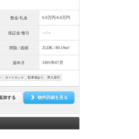
6.0万円/6.0万円
敷金/礼金
－/－
保証金/敷引
2LDK / 80.19m²
間取 / 面積
1991年07月
築年月
ン
オートロック
駐車場あり
即入居可
追加する
物件詳細を見る