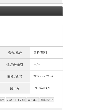
無料
/
無料
敷金/礼金
－/－
保証金/敷引
2DK / 42.71m²
間取 / 面積
1993年03月
築年月
部屋
バス・トイレ別
エアコン
駐車場あり