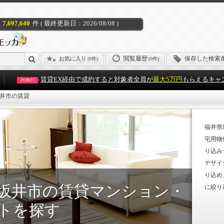
7,697,640
件 ( 最終更新日：2026/08/08 )
閲覧履歴
保存した検索
お気に入り
(
0件
)
(0件)
賃貸EX経由で成約すると対象者全員が
最大5万円
もらえるキャ
POINT!
井市の賃貸
福井県
宅用物
り込み
デザイ
り込め
坂井市の賃貸マンション・
に絞り
トを探す