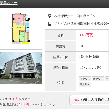
覚善ハイツ
福井県坂井市三国町緑ケ丘５
えちぜん鉄道三国線/三国神社駅 歩20
3.45万円
賃料
3,000円
共益費
2階/地上5階建 / -
階層 / 方位
マンション / RC
種別 / 構造
礼金なし
敷金なし
バ
特徴
即入居可
1人
ただいま
が検討中！
お気に入り物件に
20,000円
対象者全員に
キャッシュバック！