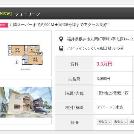
[NEW]
フォーリーフ
近隣スーパーまで約900Ｍ★国道8号線までアクセス良好！
INT!
福井県坂井市丸岡町羽崎3字志原14-12
ハピラインふくい/森田 徒歩45分
3.3万円
賃料
3,000円
共益費
1階/地上2階建 / 西
階層 / 方位
アパート / 木造
種別 / 構造
礼金なし
敷金なし
角
特徴