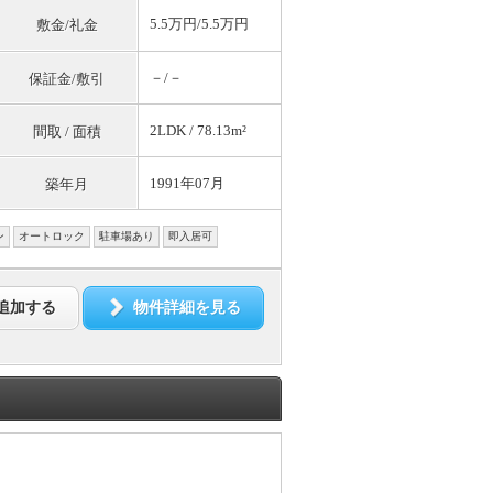
5.5万円/5.5万円
敷金/礼金
－/－
保証金/敷引
2LDK / 78.13m²
間取 / 面積
1991年07月
築年月
ン
オートロック
駐車場あり
即入居可
追加する
物件詳細を見る