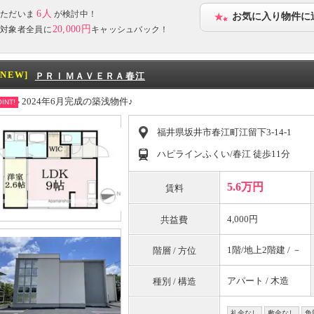
6人
ただいま
が検討中！
お気に入り物件に
20,000円
対象者全員に
キャッシュバック！
[NEW]
ＰＲＩＭＡＶＥＲＡ春江
2024年6月完成の築浅物件♪
INT!
福井県坂井市春江町江留下3-14-1
ハピラインふくい/春江 徒歩11分
5.6万円
賃料
4,000円
共益費
1階/地上2階建 / －
階層 / 方位
アパート / 木造
種別 / 構造
礼金なし
敷金なし
角