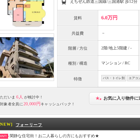
えちぜん鉄道三国線/三国港駅 歩12分
6.0万円
賃料
－
共益費
2階/地上5階建 / -
階層 / 方位
マンション / RC
種別 / 構造
バス・トイレ別
エアコ
特徴
6人
ただいま
が検討中！
お気に入り物件に
20,000円
対象者全員に
キャッシュバック！
[NEW]
フォーリーフ
閑静な住宅街！お二人暮らしの方にもおすすめ★
INT!