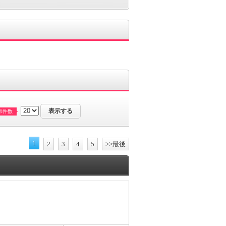
示件数
1
2
3
4
5
>>最後