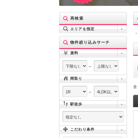
再検索
エリアを指定
物件絞り込みサーチ
賃料
～
間取り
全
～
駅徒歩
こだわり条件