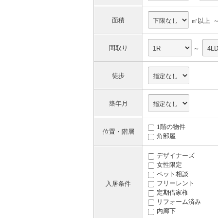
面積
㎡以上 
間取り
～
徒歩
築年月
1階の物件
位置・階層
角部屋
デザイナーズ
女性限定
ペット相談
フリーレント
入居条件
定期借家権
リフォーム済み
内廊下