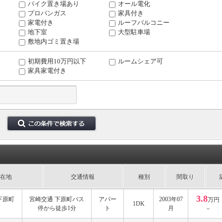
バイク置き場あり
オール電化
プロパンガス
家具付き
家電付き
ルーフバルコニー
地下室
大型駐車場
敷地内ゴミ置き場
初期費用10万円以下
ルームシェア可
家具家電付き
在地
交通情報
種別
間取り
3.8
下原町
宮崎交通 下原町バス
アパー
2003年07
万円
1DK
停から徒歩1分
ト
月
－