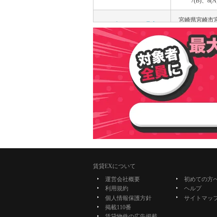
7(B)、8(A
宮崎県宮崎市
メゾンリク[201号室]
93-2
宮崎県宮崎市城
ルミナス荘苑[415号室]
丁目確認
宮崎県宮崎市
青南ハイツ[105号室]
76
宮崎県宮崎市
第五渡辺ビル[302号室]
島町63-4
宮崎県宮崎市清
ディアス清水[103号室]
目9-10
賃貸EXについて
宮崎県宮崎市城
ルミナス荘苑[507号室]
運営会社概要
初めての方
丁目確認
利用規約
ヘルプ
個人情報保護方針
サイトマッ
宮崎県宮崎市広
掲載110番
ロダン広島通り[306号室]
目9-17
賃貸物件の広告掲載