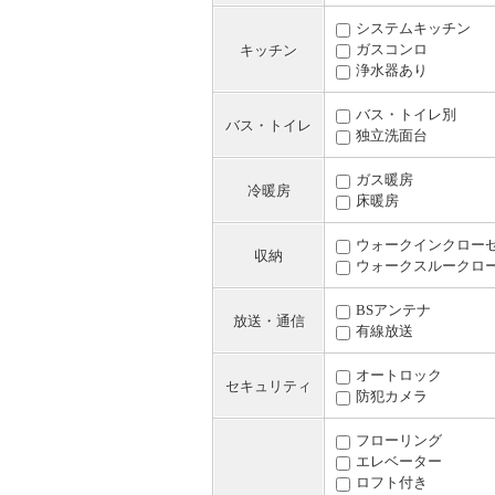
システムキッチン
ガスコンロ
キッチン
浄水器あり
バス・トイレ別
バス・トイレ
独立洗面台
ガス暖房
冷暖房
床暖房
ウォークインクロー
収納
ウォークスルークロ
BSアンテナ
放送・通信
有線放送
オートロック
セキュリティ
防犯カメラ
フローリング
エレベーター
ロフト付き