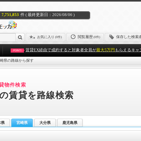
7,751,853
件 ( 最終更新日：2026/08/06 )
閲覧履歴
保存した検索
お気に入り
(
0件
)
(0件)
賃貸EX経由で成約すると対象者全員が
最大5万円
もらえるキャ
POINT!
崎県の路線から探す
貸物件検索
の賃貸を路線検索
本県
宮崎県
大分県
鹿児島県