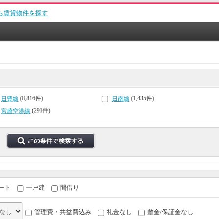
ら賃貸物件を探す
(8,816件)
(1,435件)
日豊線
日南線
(291件)
宮崎空港線
ート
一戸建
間借り
管理費・共益費込み
礼金なし
敷金/保証金なし