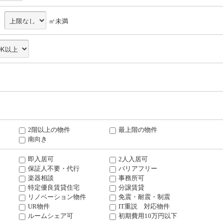
～
㎡未満
2階以上の物件
最上階の物件
南向き
即入居可
2人入居可
保証人不要・代行
バリアフリー
楽器相談
事務所可
特定優良賃貸住宅
分譲賃貸
リノベーション物件
免震・耐震・制震
UR物件
IT重説 対応物件
ルームシェア可
初期費用10万円以下