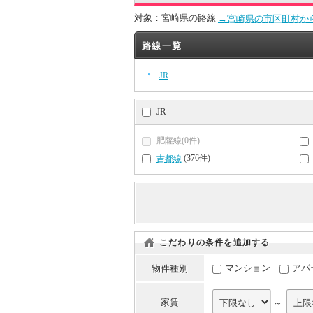
対象：宮崎県の路線
→宮崎県の市区町村か
路線一覧
JR
JR
肥薩線(0件)
(376件)
吉都線
こだわりの条件を追加する
マンション
アパ
物件種別
家賃
～