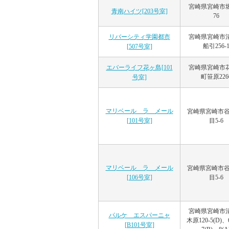
宮崎県宮崎市
青南ハイツ[203号室]
76
宮崎県宮崎市
リバーシティ学園都市
船引256-
[507号室]
宮崎県宮崎市
エバーライフ花ヶ島[101
町笹原226
号室]
マリベール ラ メール
宮崎県宮崎市谷
目5-6
[101号室]
マリベール ラ メール
宮崎県宮崎市谷
目5-6
[106号室]
宮崎県宮崎市
パルケ エスパーニャ
木原120-5(D)、
[B101号室]