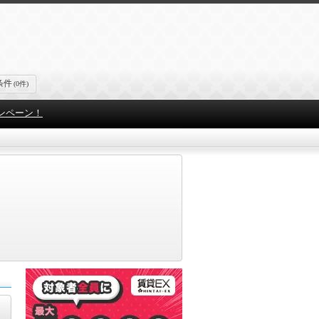
条件
(0件)
ンペーン！