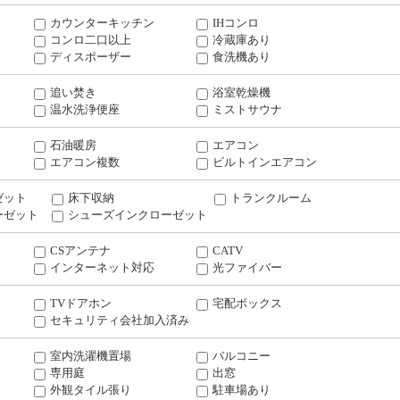
カウンターキッチン
IHコンロ
コンロ二口以上
冷蔵庫あり
ディスポーザー
食洗機あり
追い焚き
浴室乾燥機
温水洗浄便座
ミストサウナ
石油暖房
エアコン
エアコン複数
ビルトインエアコン
ゼット
床下収納
トランクルーム
ーゼット
シューズインクローゼット
CSアンテナ
CATV
インターネット対応
光ファイバー
TVドアホン
宅配ボックス
セキュリティ会社加入済み
室内洗濯機置場
バルコニー
専用庭
出窓
外観タイル張り
駐車場あり