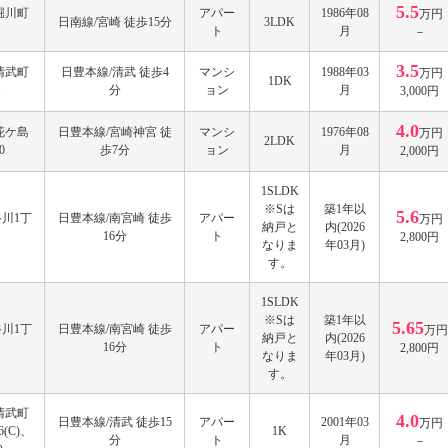
5.5
堀川町
アパー
1986年08
万円
日南線/宮崎 徒歩15分
3LDK
ト
月
－
3.5
清武町
日豊本線/清武 徒歩4
マンシ
1988年03
万円
1DK
1
分
ョン
月
3,000円
4.0
花ケ島
日豊本線/宮崎神宮 徒
マンシ
1976年08
万円
2LDK
0
歩7分
ョン
月
2,000円
1SLDK
※Sは
築1年以
5.6
川1丁
日豊本線/南宮崎 徒歩
アパー
万円
納戸と
内(2026
16分
ト
2,800円
なりま
年03月)
す。
1SLDK
※Sは
築1年以
5.65
川1丁
日豊本線/南宮崎 徒歩
アパー
万円
納戸と
内(2026
16分
ト
2,800円
なりま
年03月)
す。
清武町
4.0
日豊本線/清武 徒歩15
アパー
2001年03
万円
6(C)、
1K
分
ト
月
－