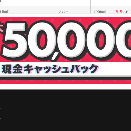
)
5.9
宮脇町
アパー
1998年01
万円
日南線/宮崎 徒歩5分
1LDK
ト
月
－
日豊本線/南宮崎 バス
2.7
ケ崎3
マンシ
1990年01
万円
5分 宮崎交通 城ヶ崎
1R
中
ョン
月
1,000円
バス停から徒歩3分
5.5
堀川町
アパー
1986年08
万円
日南線/宮崎 徒歩15分
3LDK
ト
月
－
3.5
南花ケ
日豊本線/宮崎神宮 徒
マンシ
1993年05
万円
1K
歩3分
ョン
月
－
5.2
水2丁
日豊本線/宮崎 徒歩17
アパー
1997年02
万円
2DK
分
ト
月
2,000円
日豊本線/南宮崎 バス
2.7
ケ崎3
マンシ
1990年01
万円
5分 宮崎交通 城ヶ崎
1R
へ
中
ョン
月
1,000円
バス停から徒歩3分
プ
5.7
島1丁
日豊本線/宮崎 徒歩11
マンシ
2021年05
万円
1R
分
ョン
月
2,000円