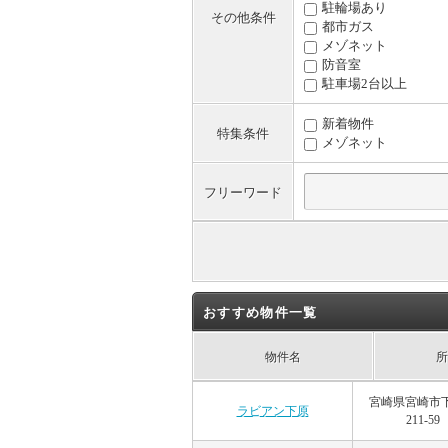
駐輪場あり
その他条件
都市ガス
メゾネット
防音室
駐車場2台以上
新着物件
特集条件
メゾネット
フリーワード
おすすめ物件一覧
物件名
所
宮崎県宮崎市
ラビアン下原
211-59