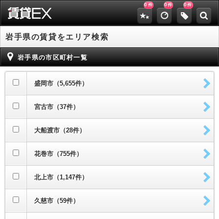
0
0
0
件
件
件
岩手県の賃貸をエリア検索
岩手県の市区町村一覧
盛岡市（5,655件）
宮古市（37件）
大船渡市（28件）
花巻市（755件）
北上市（1,147件）
久慈市（59件）