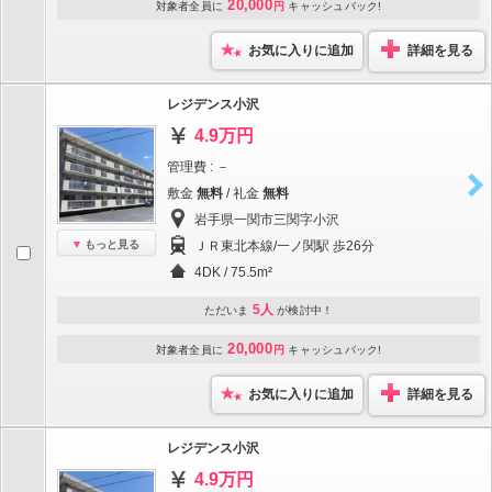
20,000
対象者全員に
円
キャッシュバック!
お気に入りに追加
詳細を見る
レジデンス小沢
4.9万円
管理費 : －
敷金
無料
/ 礼金
無料
岩手県一関市三関字小沢
もっと見る
ＪＲ東北本線/一ノ関駅 歩26分
4DK / 75.5m²
5人
ただいま
が検討中！
20,000
対象者全員に
円
キャッシュバック!
お気に入りに追加
詳細を見る
レジデンス小沢
4.9万円