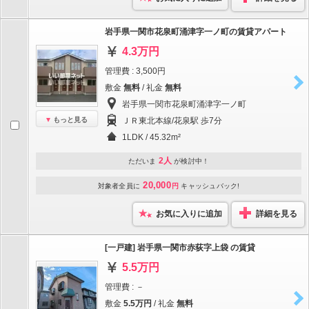
岩手県一関市花泉町涌津字一ノ町の賃貸アパート
4.3万円
管理費 : 3,500円
敷金
無料
/ 礼金
無料
岩手県一関市花泉町涌津字一ノ町
もっと見る
ＪＲ東北本線/花泉駅 歩7分
1LDK / 45.32m²
2人
ただいま
が検討中！
20,000
対象者全員に
円
キャッシュバック!
お気に入りに追加
詳細を見る
[一戸建] 岩手県一関市赤荻字上袋 の賃貸
5.5万円
管理費 : －
敷金
5.5万円
/ 礼金
無料