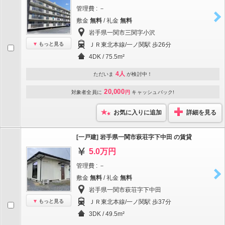
管理費 : －
敷金
無料
/ 礼金
無料
岩手県一関市三関字小沢
もっと見る
ＪＲ東北本線/一ノ関駅 歩26分
4DK / 75.5m²
4人
ただいま
が検討中！
20,000
対象者全員に
円
キャッシュバック!
お気に入りに追加
詳細を見る
[一戸建] 岩手県一関市萩荘字下中田 の賃貸
5.0万円
管理費 : －
敷金
無料
/ 礼金
無料
岩手県一関市萩荘字下中田
もっと見る
ＪＲ東北本線/一ノ関駅 歩37分
3DK / 49.5m²