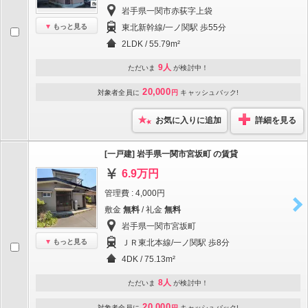
岩手県一関市赤荻字上袋
もっと見る
東北新幹線/一ノ関駅 歩55分
2LDK / 55.79m²
9人
ただいま
が検討中！
20,000
対象者全員に
円
キャッシュバック!
お気に入りに追加
詳細を見る
[一戸建] 岩手県一関市宮坂町 の賃貸
6.9万円
管理費 : 4,000円
敷金
無料
/ 礼金
無料
岩手県一関市宮坂町
もっと見る
ＪＲ東北本線/一ノ関駅 歩8分
4DK / 75.13m²
8人
ただいま
が検討中！
20,000
対象者全員に
円
キャッシュバック!