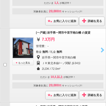
1人
ただいま
が検討中！
20,000
対象者全員に
円
キャッシュバック!
お気に入りに追加
詳細を見る
[一戸建] 岩手県一関市中里字南白幡 の賃貸
7.3万円
管理費 : －
敷金
無料
/ 礼金
無料
岩手県一関市中里字南白幡
もっと見る
ＪＲ東北本線/一ノ関駅 歩34分
2LDK / 72.0m²
10人以上
ただいま
が検討中！
20,000
対象者全員に
円
キャッシュバック!
お気に入りに追加
詳細を見る