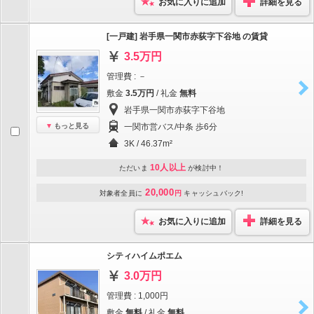
お気に入りに追加
詳細を見る
[一戸建] 岩手県一関市赤荻字下谷地 の賃貸
3.5万円
管理費 : －
敷金
3.5万円
/ 礼金
無料
岩手県一関市赤荻字下谷地
もっと見る
一関市営バス/中条 歩6分
3K / 46.37m²
10人以上
ただいま
が検討中！
20,000
対象者全員に
円
キャッシュバック!
お気に入りに追加
詳細を見る
シティハイムポエム
3.0万円
管理費 : 1,000円
敷金
無料
/ 礼金
無料