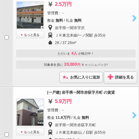
2.5万円
管理費 : －
敷金
無料
/ 礼金
無料
岩手県一関市字沢
もっと見る
ＪＲ東北本線/一ノ関駅 歩35分
2K / 37.26m²
4人
ただいま
が検討中！
20,000
対象者全員に
円
キャッシュバック!
お気に入りに追加
詳細を見る
[一戸建] 岩手県一関市赤荻字月町 の賃貸
5.9万円
管理費 : －
敷金
11.8万円
/ 礼金
無料
岩手県一関市赤荻字月町
もっと見る
ＪＲ東北本線/山ノ目駅 歩55分