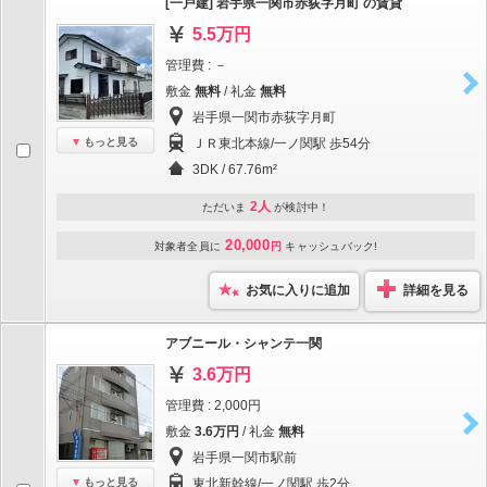
[一戸建] 岩手県一関市赤荻字月町 の賃貸
5.5万円
管理費 : －
敷金
無料
/ 礼金
無料
岩手県一関市赤荻字月町
もっと見る
ＪＲ東北本線/一ノ関駅 歩54分
3DK / 67.76m²
2人
ただいま
が検討中！
20,000
対象者全員に
円
キャッシュバック!
お気に入りに追加
詳細を見る
アブニール・シャンテ一関
3.6万円
管理費 : 2,000円
敷金
3.6万円
/ 礼金
無料
岩手県一関市駅前
もっと見る
東北新幹線/一ノ関駅 歩2分