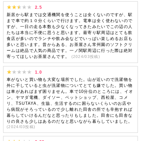
2.5
新居から駅までは交通機関を使うことは全くないのですが、駅
まで車で約１０分くらいで行けます。電車は全く使わないので
すが、一日の走る本数も少なくなってきたみたいでこの辺の人
たちは本当に不便に思うと思います。最寄り駅周辺はとても飲
食店が多いのでランチや飲み会などでいっぱい楽しめるお店も
多いと思います。昔からある、お茶屋さん常州園のソフトクリ
ームは絶品で人気の商品です。一ノ関駅周辺に行った際は絶対
寄ってほしいお茶屋さんです。
(
2024/03
投稿)
1.0
車がないと買い物も大変な場所でした。山が近いので洗濯物を
外に干していると虫が洗濯物についてとても嫌でした。買い物
は車があればまず困りません。車で10分位のところには、イオ
ン、ヤマダ電機、ダイソー、ペットショップ、西松屋、コメ
リ、TSUTAYA、生協、生活するのに困らないくらいのお店や
ら病院がそろっているので少し離れた田舎の所でも辛抱すれば
暮らしていけるんだなと思ったりもしました。田舎にも田舎な
りの良さも少しはあるのだなと思いながら暮らしていました。
(
2024/03
投稿)