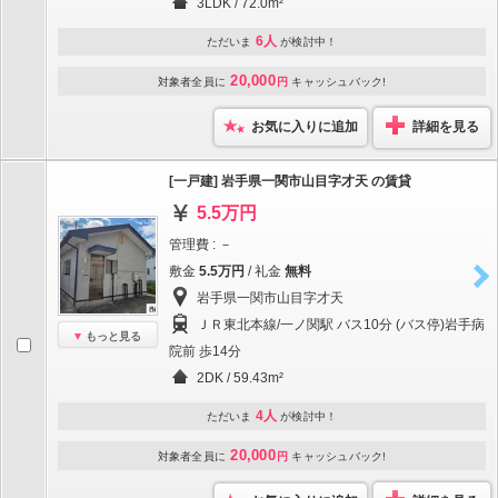
3LDK / 72.0m²
6人
ただいま
が検討中！
20,000
対象者全員に
円
キャッシュバック!
お気に入りに追加
詳細を見る
[一戸建] 岩手県一関市山目字才天 の賃貸
5.5万円
管理費 : －
敷金
5.5万円
/ 礼金
無料
岩手県一関市山目字才天
ＪＲ東北本線/一ノ関駅 バス10分 (バス停)岩手病
もっと見る
院前 歩14分
2DK / 59.43m²
4人
ただいま
が検討中！
20,000
対象者全員に
円
キャッシュバック!