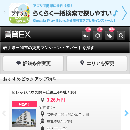
0
0
0
件
件
件
岩手県一関市の賃貸マンション・アパートを探す
詳細条件変更
エリアを変更
おすすめピックアップ物件！
ビレッジハウス関ヶ丘第二4号棟 / 104
ビ
3.26万円
NEW！
管理費 : －
岩手県一関市関が丘75丁目
東北本線/一ノ関
2K / 33.61m²