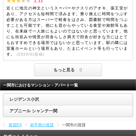
3.33
近くに地元の神文というスーパーやクスリのアオキ、薬王堂が
あり、アクセスも短時間で済みます。乗り換えに時間をつぶす
必要がある方はスーパーで軽食をはさみ、図書館で時間をつぶ
すことも可能です。他にも昔からやっている食堂や旅館等もあ
り、在来線で一人旅にもよいのではないかと思っています。他
にも街並みや情景が田舎らしさ満天で田舎が好きな方にはとて
もおすすめできる場所ではないかと思っています。駅の隣には
室蓬ホールという場所もあり、たまにイベント等も行っていま
す。
(
2024/01
投稿)
もっと見る
一関市におけるマンション・アパート一覧
レジデンス小沢
アブニール シャンテ一関
賃貸EX
岩手県の賃貸
一関市の賃貸