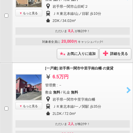
岩手県一関市山目町２
もっと見る
ＪＲ東北本線/山ノ目駅 歩10分
2DK / 34.02m²
8人
ただいま
が検討中！
20,000
対象者全員に
円
キャッシュバック!
お気に入りに追加
詳細を見る
[一戸建] 岩手県一関市中里字南白幡 の賃貸
6.5万円
管理費 : －
敷金
無料
/ 礼金
無料
岩手県一関市中里字南白幡
もっと見る
ＪＲ東北本線/一ノ関駅 歩35分
2LDK / 72.0m²
2人
ただいま
が検討中！