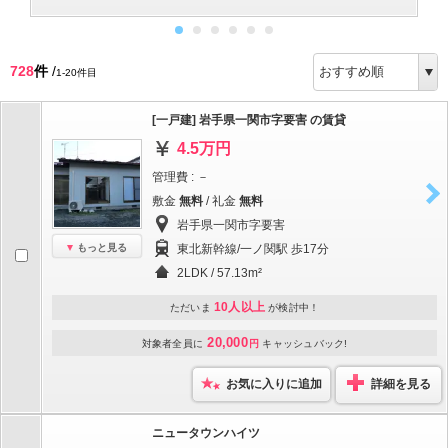
728
件
/
1-20件目
[一戸建] 岩手県一関市字要害 の賃貸
4.5万円
管理費 : －
敷金
無料
/ 礼金
無料
岩手県一関市字要害
もっと見る
東北新幹線/一ノ関駅 歩17分
2LDK / 57.13m²
10人以上
ただいま
が検討中！
20,000
対象者全員に
円
キャッシュバック!
お気に入りに追加
詳細を見る
ニュータウンハイツ