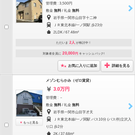
管理費 : 3,500円
敷金
無料
/ 礼金
無料
岩手県一関市山目字十二神
ＪＲ東北本線/一ノ関駅 歩23分
2LDK / 67.48m²
2人
ただいま
が検討中！
20,000
対象者全員に
円
キャッシュバック!
お気に入りに追加
詳細を見る
メゾンむらかみ（ゼロ賃貸）
3.0万円
管理費 : －
敷金
無料
/ 礼金
無料
岩手県一関市山目字才天
ＪＲ東北本線/一ノ関駅 バス10分 (バス停)立沢入
もっと見る
り口 歩2分
2K / 37.68m²