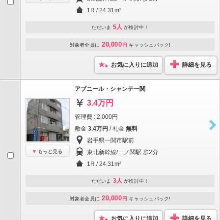
1R / 24.31m²
5人
ただいま
が検討中！
20,000
対象者全員に
円
キャッシュバック!
お気に入りに追加
詳細を見る
アブニール・シャンテ一関
3.4万円
管理費 : 2,000円
敷金
3.4万円
/ 礼金
無料
岩手県一関市駅前
もっと見る
東北新幹線/一ノ関駅 歩2分
1R / 24.31m²
3人
ただいま
が検討中！
20,000
対象者全員に
円
キャッシュバック!
お気に入りに追加
詳細を見る