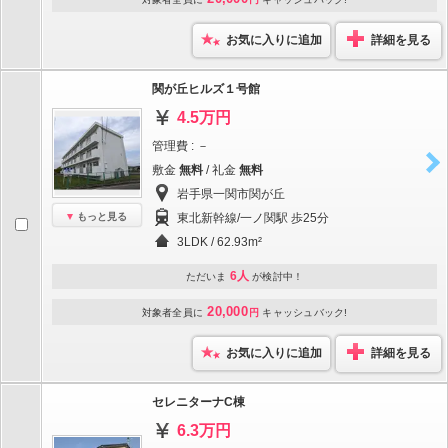
お気に入りに追加
詳細を見る
関が丘ヒルズ１号館
4.5万円
管理費 : －
敷金
無料
/ 礼金
無料
岩手県一関市関が丘
もっと見る
東北新幹線/一ノ関駅 歩25分
3LDK / 62.93m²
6人
ただいま
が検討中！
20,000
対象者全員に
円
キャッシュバック!
お気に入りに追加
詳細を見る
セレニターナC棟
6.3万円