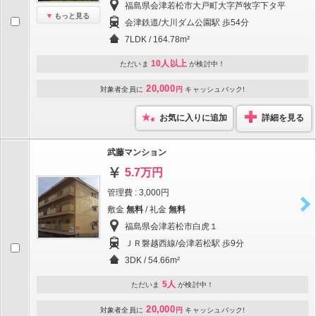
福島県会津若松市大戸町大字芦牧字下タ平
もっと見る
会津鉄道/大川ダム公園駅 歩54分
7LDK / 164.78m²
10人以上
ただいま
が検討中！
20,000
対象者全員に
円
キャッシュバック!
お気に入りに追加
詳細を見る
武藤マンション
5.7万円
管理費 : 3,000円
敷金
無料
/ 礼金
無料
福島県会津若松市白虎１
ＪＲ磐越西線/会津若松駅 歩9分
3DK / 54.66m²
5人
ただいま
が検討中！
20,000
対象者全員に
円
キャッシュバック!