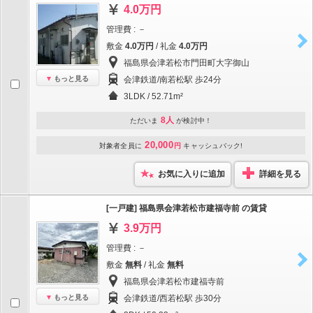
4.0万円
管理費 : －
敷金
4.0万円
/ 礼金
4.0万円
福島県会津若松市門田町大字御山
もっと見る
会津鉄道/南若松駅 歩24分
3LDK / 52.71m²
8人
ただいま
が検討中！
20,000
対象者全員に
円
キャッシュバック!
お気に入りに追加
詳細を見る
[一戸建] 福島県会津若松市建福寺前 の賃貸
3.9万円
管理費 : －
敷金
無料
/ 礼金
無料
福島県会津若松市建福寺前
もっと見る
会津鉄道/西若松駅 歩30分