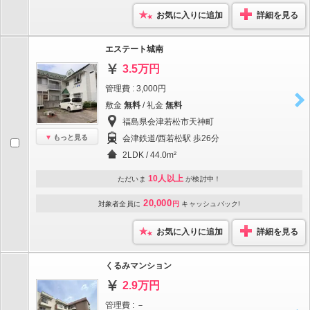
お気に入りに追加
詳細を見る
エステート城南
3.5万円
管理費 : 3,000円
敷金
無料
/ 礼金
無料
福島県会津若松市天神町
もっと見る
会津鉄道/西若松駅 歩26分
2LDK / 44.0m²
10人以上
ただいま
が検討中！
20,000
対象者全員に
円
キャッシュバック!
お気に入りに追加
詳細を見る
くるみマンション
2.9万円
管理費 : －