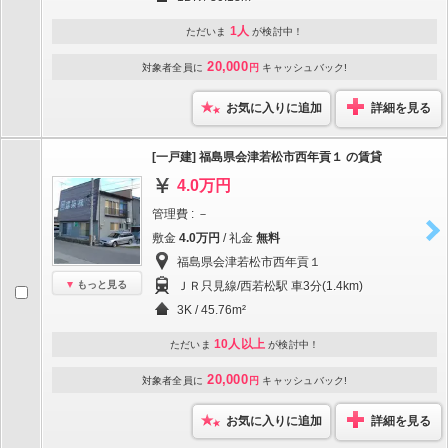
1人
ただいま
が検討中！
20,000
対象者全員に
円
キャッシュバック!
お気に入りに追加
詳細を見る
[一戸建] 福島県会津若松市西年貢１ の賃貸
4.0万円
管理費 : －
敷金
4.0万円
/ 礼金
無料
福島県会津若松市西年貢１
もっと見る
ＪＲ只見線/西若松駅 車3分(1.4km)
3K / 45.76m²
10人以上
ただいま
が検討中！
20,000
対象者全員に
円
キャッシュバック!
お気に入りに追加
詳細を見る