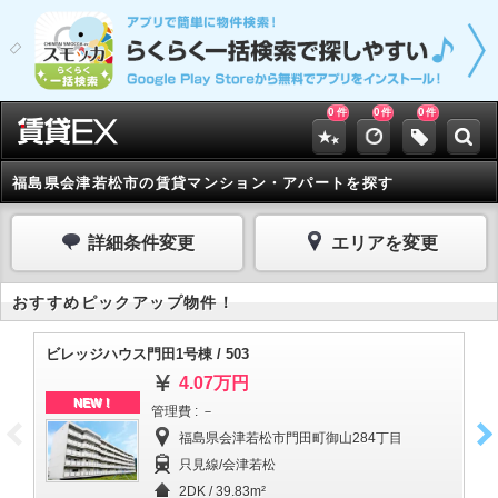
0
0
0
件
件
件
福島県会津若松市の賃貸マンション・アパートを探す
詳細条件変更
エリアを変更
おすすめピックアップ物件！
ビレッジハウス門田1号棟 / 503
ビ
4.07万円
NEW！
管理費 : －
福島県会津若松市門田町御山284丁目
只見線/会津若松
2DK / 39.83m²