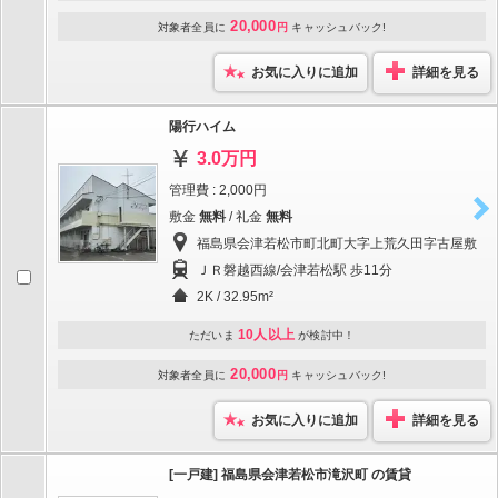
20,000
対象者全員に
円
キャッシュバック!
お気に入りに追加
詳細を見る
陽行ハイム
3.0万円
管理費 : 2,000円
敷金
無料
/ 礼金
無料
福島県会津若松市町北町大字上荒久田字古屋敷
ＪＲ磐越西線/会津若松駅 歩11分
2K / 32.95m²
10人以上
ただいま
が検討中！
20,000
対象者全員に
円
キャッシュバック!
お気に入りに追加
詳細を見る
[一戸建] 福島県会津若松市滝沢町 の賃貸