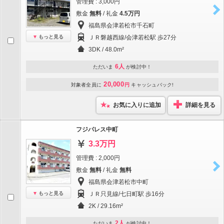
管理費 : 3,000円
敷金
無料
/ 礼金
4.5万円
福島県会津若松市千石町
もっと見る
ＪＲ磐越西線/会津若松駅 歩27分
3DK / 48.0m²
6人
ただいま
が検討中！
20,000
対象者全員に
円
キャッシュバック!
お気に入りに追加
詳細を見る
フジパレス中町
3.3万円
管理費 : 2,000円
敷金
無料
/ 礼金
無料
福島県会津若松市中町
もっと見る
ＪＲ只見線/七日町駅 歩16分
2K / 29.16m²
2人
ただいま
が検討中！