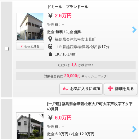
ドミール プランドール
2.6万円
管理費 : －
敷金
無料
/ 礼金
無料
福島県会津若松市山見町
もっと見る
ＪＲ磐越西線/会津若松駅 歩17分
1K / 16.14m²
1人
ただいま
が検討中！
20,000
対象者全員に
円
キャッシュバック!
お気に入りに追加
詳細を見る
[一戸建] 福島県会津若松市大戸町大字芦牧字下タ平
の賃貸
6.0万円
管理費 : －
敷金
6.0万円
/ 礼金
12.0万円