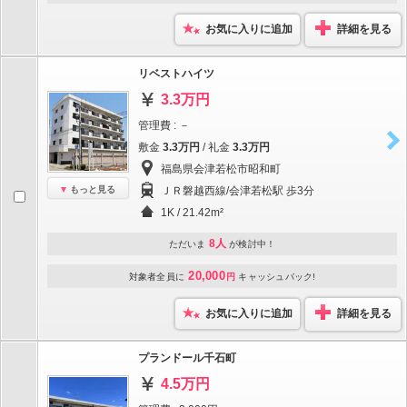
お気に入りに追加
詳細を見る
リベストハイツ
3.3万円
管理費 : －
敷金
3.3万円
/ 礼金
3.3万円
福島県会津若松市昭和町
もっと見る
ＪＲ磐越西線/会津若松駅 歩3分
1K / 21.42m²
8人
ただいま
が検討中！
20,000
対象者全員に
円
キャッシュバック!
お気に入りに追加
詳細を見る
プランドール千石町
4.5万円