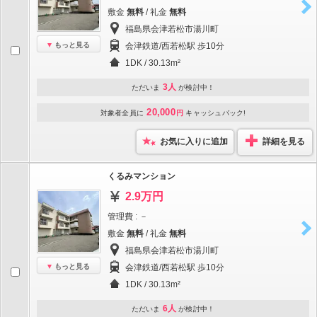
敷金
無料
/ 礼金
無料
福島県会津若松市湯川町
もっと見る
会津鉄道/西若松駅 歩10分
1DK / 30.13m²
3人
ただいま
が検討中！
20,000
対象者全員に
円
キャッシュバック!
お気に入りに追加
詳細を見る
くるみマンション
2.9万円
管理費 : －
敷金
無料
/ 礼金
無料
福島県会津若松市湯川町
もっと見る
会津鉄道/西若松駅 歩10分
1DK / 30.13m²
6人
ただいま
が検討中！