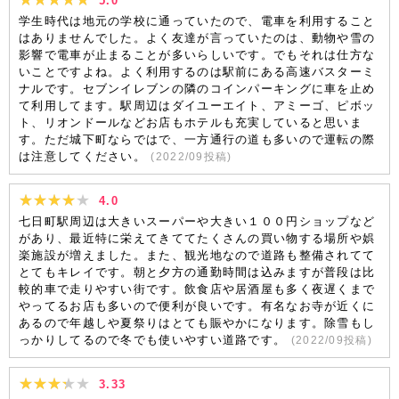
5.0
学生時代は地元の学校に通っていたので、電車を利用すること
はありませんでした。よく友達が言っていたのは、動物や雪の
影響で電車が止まることが多いらしいです。でもそれは仕方な
いことですよね。よく利用するのは駅前にある高速バスターミ
ナルです。セブンイレブンの隣のコインパーキングに車を止め
て利用してます。駅周辺はダイユーエイト、アミーゴ、ピボッ
ト、リオンドールなどお店もホテルも充実していると思いま
す。ただ城下町ならではで、一方通行の道も多いので運転の際
は注意してください。
(
2022/09
投稿)
4.0
七日町駅周辺は大きいスーパーや大きい１００円ショップなど
があり、最近特に栄えてきててたくさんの買い物する場所や娯
楽施設が増えました。また、観光地なので道路も整備されてて
とてもキレイです。朝と夕方の通勤時間は込みますが普段は比
較的車で走りやすい街です。飲食店や居酒屋も多く夜遅くまで
やってるお店も多いので便利が良いです。有名なお寺が近くに
あるので年越しや夏祭りはとても賑やかになります。除雪もし
っかりしてるので冬でも使いやすい道路です。
(
2022/09
投稿)
3.33