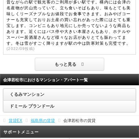
昔ながらの駅で観光客のご利用が多い駅です。構内には会津の
名産物が沢山売っていて、立ち食いそばもあり、味もとても美
味しくリーズナブルなお値段でお食事できます。おみやげコー
ナーも充実しておりお土産の買い忘れがあった際にはとても重
宝します。コンビニもあり地元にしか売ってないような商品も
あります。近くにはバス停や大きい本屋さんもあり、ホテルや
スーパー居酒屋さんなど様々なお店がありとても賑わってま
す。冬は雪がすごく降りますが駅の中は防寒対策も完璧です。
(
2022/09
投稿)
もっと見る
会津若松市におけるマンション・アパート一覧
くるみマンション
ドミール プランドール
賃貸EX
福島県の賃貸
会津若松市の賃貸
サポートメニュー