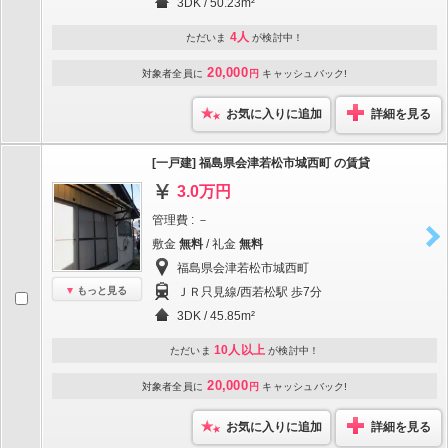
3DK / 50.23m²
4人
ただいま
が検討中！
20,000
対象者全員に
円
キャッシュバック!
お気に入りに追加
詳細を見る
[一戸建] 福島県会津若松市城西町 の賃貸
3.0万円
管理費 : －
敷金
無料
/ 礼金
無料
福島県会津若松市城西町
もっと見る
ＪＲ只見線/西若松駅 歩7分
3DK / 45.85m²
10人以上
ただいま
が検討中！
20,000
対象者全員に
円
キャッシュバック!
お気に入りに追加
詳細を見る