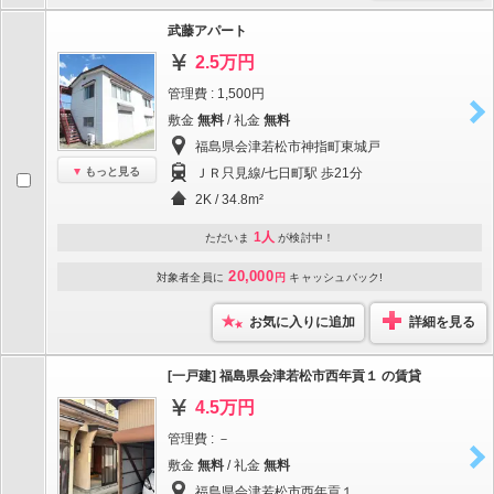
武藤アパート
2.5万円
管理費 : 1,500円
敷金
無料
/ 礼金
無料
福島県会津若松市神指町東城戸
もっと見る
ＪＲ只見線/七日町駅 歩21分
2K / 34.8m²
1人
ただいま
が検討中！
20,000
対象者全員に
円
キャッシュバック!
お気に入りに追加
詳細を見る
[一戸建] 福島県会津若松市西年貢１ の賃貸
4.5万円
管理費 : －
敷金
無料
/ 礼金
無料
福島県会津若松市西年貢１