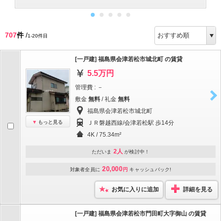
707
件
/
1-20件目
[一戸建] 福島県会津若松市城北町 の賃貸
5.5万円
管理費 : －
敷金
無料
/ 礼金
無料
福島県会津若松市城北町
もっと見る
ＪＲ磐越西線/会津若松駅 歩14分
4K / 75.34m²
2人
ただいま
が検討中！
20,000
対象者全員に
円
キャッシュバック!
お気に入りに追加
詳細を見る
[一戸建] 福島県会津若松市門田町大字御山 の賃貸