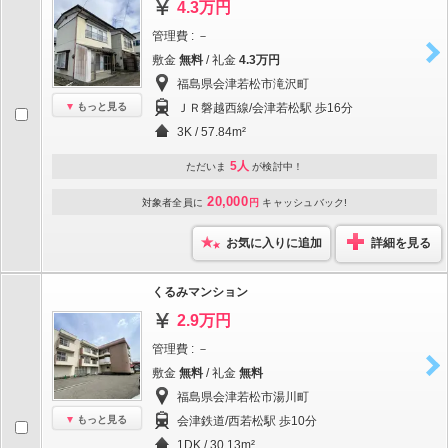
4.3万円
管理費 : －
敷金
無料
/ 礼金
4.3万円
福島県会津若松市滝沢町
もっと見る
ＪＲ磐越西線/会津若松駅 歩16分
3K / 57.84m²
5人
ただいま
が検討中！
20,000
対象者全員に
円
キャッシュバック!
お気に入りに追加
詳細を見る
くるみマンション
2.9万円
管理費 : －
敷金
無料
/ 礼金
無料
福島県会津若松市湯川町
もっと見る
会津鉄道/西若松駅 歩10分
1DK / 30.13m²