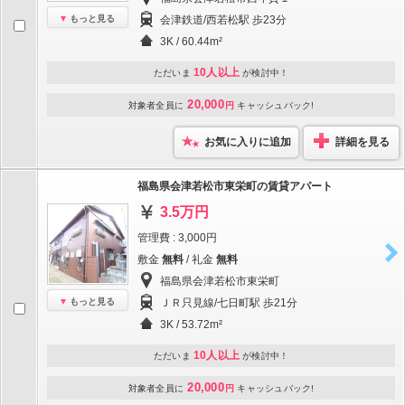
もっと見る
会津鉄道/西若松駅 歩23分
3K / 60.44m²
10人以上
ただいま
が検討中！
20,000
対象者全員に
円
キャッシュバック!
お気に入りに追加
詳細を見る
福島県会津若松市東栄町の賃貸アパート
3.5万円
管理費 : 3,000円
敷金
無料
/ 礼金
無料
福島県会津若松市東栄町
もっと見る
ＪＲ只見線/七日町駅 歩21分
3K / 53.72m²
10人以上
ただいま
が検討中！
20,000
対象者全員に
円
キャッシュバック!