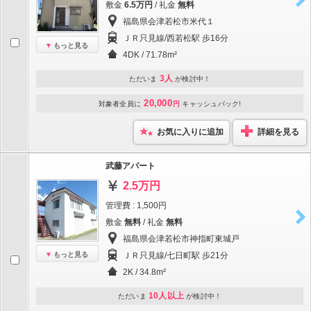
敷金
6.5万円
/ 礼金
無料
福島県会津若松市米代１
ＪＲ只見線/西若松駅 歩16分
もっと見る
4DK / 71.78m²
3人
ただいま
が検討中！
20,000
対象者全員に
円
キャッシュバック!
お気に入りに追加
詳細を見る
武藤アパート
2.5万円
管理費 : 1,500円
敷金
無料
/ 礼金
無料
福島県会津若松市神指町東城戸
もっと見る
ＪＲ只見線/七日町駅 歩21分
2K / 34.8m²
10人以上
ただいま
が検討中！