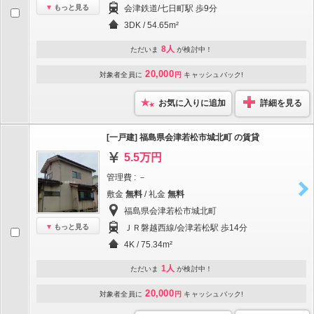
もっと見る
会津鉄道/七日町駅 歩9分
3DK / 54.65m²
8人
ただいま
が検討中！
20,000
対象者全員に
円
キャッシュバック!
お気に入りに追加
詳細を見る
[一戸建] 福島県会津若松市城北町 の賃貸
5.5万円
管理費 : －
敷金
無料
/ 礼金
無料
福島県会津若松市城北町
もっと見る
ＪＲ磐越西線/会津若松駅 歩14分
4K / 75.34m²
1人
ただいま
が検討中！
20,000
対象者全員に
円
キャッシュバック!