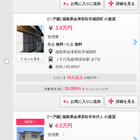
お気に入りに追加
詳細を見る
[一戸建] 福島県会津若松市城西町 の賃貸
3.0万円
管理費 : －
敷金
無料
/ 礼金
無料
福島県会津若松市城西町
もっと見る
ＪＲ只見線/西若松駅 歩7分
3DK / 45.85m²
10人以上
ただいま
が検討中！
20,000
対象者全員に
円
キャッシュバック!
お気に入りに追加
詳細を見る
[一戸建] 福島県会津若松市米代１ の賃貸
NEW！
6.5万円
管理費 : －