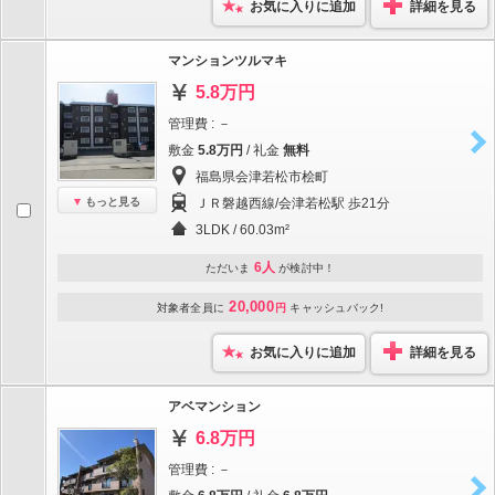
お気に入りに追加
詳細を見る
マンションツルマキ
5.8万円
管理費 : －
敷金
5.8万円
/ 礼金
無料
福島県会津若松市桧町
もっと見る
ＪＲ磐越西線/会津若松駅 歩21分
3LDK / 60.03m²
6人
ただいま
が検討中！
20,000
対象者全員に
円
キャッシュバック!
お気に入りに追加
詳細を見る
アベマンション
6.8万円
管理費 : －