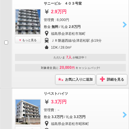
サニービル ４０３号室
2.9万円
管理費 : 8,000円
敷金
無料
/ 礼金
2.9万円
福島県会津若松市旭町
もっと見る
ＪＲ磐越西線/会津若松駅 歩19分
1DK / 28.0m²
7人
ただいま
が検討中！
20,000
対象者全員に
円
キャッシュバック!
お気に入りに追加
詳細を見る
リベストハイツ
3.3万円
管理費 : －
敷金
3.3万円
/ 礼金
3.3万円
福島県会津若松市昭和町