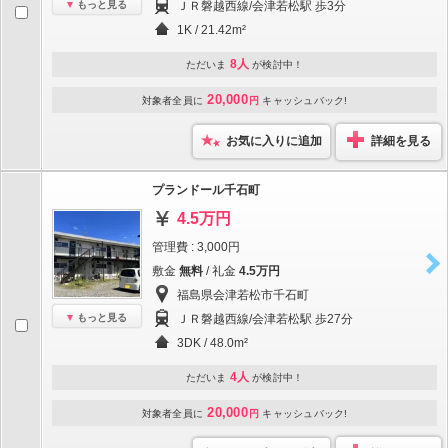
もっと見る
ＪＲ磐越西線/会津若松駅 歩3分
1K / 21.42m²
8人
ただいま
が検討中！
20,000
対象者全員に
円
キャッシュバック!
お気に入りに追加
詳細を見る
プランドール千石町
4.5万円
管理費 : 3,000円
敷金
無料
/ 礼金
4.5万円
福島県会津若松市千石町
もっと見る
ＪＲ磐越西線/会津若松駅 歩27分
3DK / 48.0m²
4人
ただいま
が検討中！
20,000
対象者全員に
円
キャッシュバック!