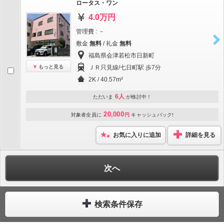
ロータス・ワン
4.0万円
管理費 : －
敷金
無料
/ 礼金
無料
福島県会津若松市日新町
もっと見る
ＪＲ只見線/七日町駅 歩7分
2K / 40.57m²
6人
ただいま
が検討中！
20,000
対象者全員に
円
キャッシュバック!
お気に入りに追加
詳細を見る
次へ
検索条件保存