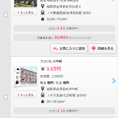
敷金
6.8万円
/ 礼金
6.8万円
福島県会津若松市白虎２
もっと見る
ＪＲ磐越西線/会津若松駅 歩9分
3LDK / 74.0m²
6人
ただいま
が検討中！
20,000
対象者全員に
円
キャッシュバック!
お気に入りに追加
詳細を見る
フジパレス中町
3.3万円
管理費 : 2,000円
敷金
無料
/ 礼金
無料
福島県会津若松市中町
もっと見る
ＪＲ只見線/七日町駅 歩16分
2K / 29.16m²
1人
ただいま
が検討中！