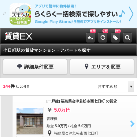
0
0
0
件
件
件
七日町駅の賃貸マンション・アパートを探す
詳細条件変更
エリアを変更
144
件
/
1-20件目
[一戸建] 福島県会津若松市西七日町 の賃貸
5.0万円
管理費 : －
敷金
5.0万円
/ 礼金
5.0万円
福島県会津若松市西七日町