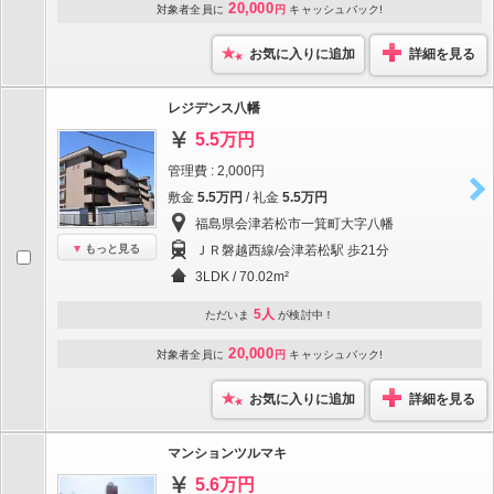
20,000
対象者全員に
円
キャッシュバック!
お気に入りに追加
詳細を見る
レジデンス八幡
5.5万円
管理費 : 2,000円
敷金
5.5万円
/ 礼金
5.5万円
福島県会津若松市一箕町大字八幡
もっと見る
ＪＲ磐越西線/会津若松駅 歩21分
3LDK / 70.02m²
5人
ただいま
が検討中！
20,000
対象者全員に
円
キャッシュバック!
お気に入りに追加
詳細を見る
マンションツルマキ
5.6万円