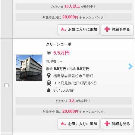
10人以上
ただいま
が検討中！
20,000
対象者全員に
円
キャッシュバック!
お気に入りに追加
詳細を見る
クリーンコーポ
5.5万円
管理費 : －
敷金
5.5万円
/ 礼金
5.5万円
福島県会津若松市日新町
ＪＲ只見線/七日町駅 歩9分
3K / 55.87m²
3人
ただいま
が検討中！
20,000
対象者全員に
円
キャッシュバック!
お気に入りに追加
詳細を見る