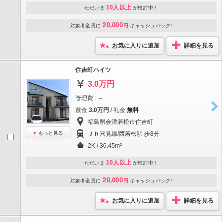
10人以上
ただいま
が検討中！
20,000
対象者全員に
円
キャッシュバック!
お気に入りに追加
詳細を見る
住吉町ハイツ
3.0万円
管理費 : －
敷金
3.0万円
/ 礼金
無料
福島県会津若松市住吉町
もっと見る
ＪＲ只見線/西若松駅 歩8分
2K / 36.45m²
10人以上
ただいま
が検討中！
20,000
対象者全員に
円
キャッシュバック!
お気に入りに追加
詳細を見る