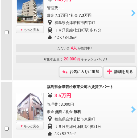
管理費 : －
敷金
7.3万円
/ 礼金
7.3万円
福島県会津若松市西栄町
もっと見る
ＪＲ只見線/七日町駅 歩19分
4DK / 84.0m²
4人
ただいま
が検討中！
20,000
対象者全員に
円
キャッシュバック!
お気に入りに追加
詳細を見る
福島県会津若松市東栄町の賃貸アパート
3.5万円
管理費 : 3,000円
敷金
無料
/ 礼金
無料
福島県会津若松市東栄町
もっと見る
ＪＲ只見線/七日町駅 歩21分
3K / 53.72m²