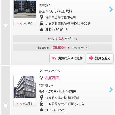
管理費 : －
敷金
5.6万円
/ 礼金
無料
福島県会津若松市桧町
もっと見る
ＪＲ磐越西線/会津若松駅 歩21分
3LDK / 60.03m²
1人
ただいま
が検討中！
20,000
対象者全員に
円
キャッシュバック!
お気に入りに追加
詳細を見る
グリーンハイツ
4.0万円
管理費 : －
敷金
4.0万円
/ 礼金
4.0万円
福島県会津若松市西栄町
もっと見る
ＪＲ只見線/七日町駅 歩18分
2DK / 48.85m²