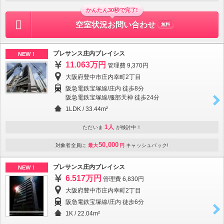
かんたん30秒で完了!
空室状況お問い合わせ
無料
プレサンス庄内ブレイシス
NEW！
11.063万円
管理費 9,370円
大阪府豊中市庄内幸町2丁目
阪急電鉄宝塚線/庄内 徒歩8分
阪急電鉄宝塚線/服部天神 徒歩24分
1LDK
/
33.44m²
1人
ただいま
が検討中！
50,000
対象者全員に
最大
円
キャッシュバック!
プレサンス庄内ブレイシス
NEW！
6.517万円
管理費 6,830円
大阪府豊中市庄内幸町2丁目
阪急電鉄宝塚線/庄内 徒歩6分
1K
/
22.04m²