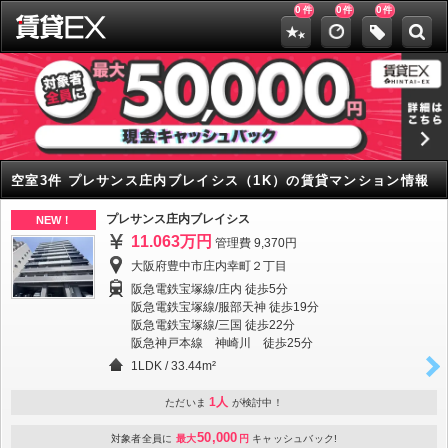
0
0
0
件
件
件
空室3件 プレサンス庄内ブレイシス（1K）の賃貸マンション情報
プレサンス庄内ブレイシス
NEW！
11.063万円
管理費 9,370円
大阪府豊中市庄内幸町２丁目
阪急電鉄宝塚線/庄内 徒歩5分
阪急電鉄宝塚線/服部天神 徒歩19分
阪急電鉄宝塚線/三国 徒歩22分
阪急神戸本線 神崎川 徒歩25分
1LDK
/
33.44m²
1人
ただいま
が検討中！
50,000
対象者全員に
最大
円
キャッシュバック!