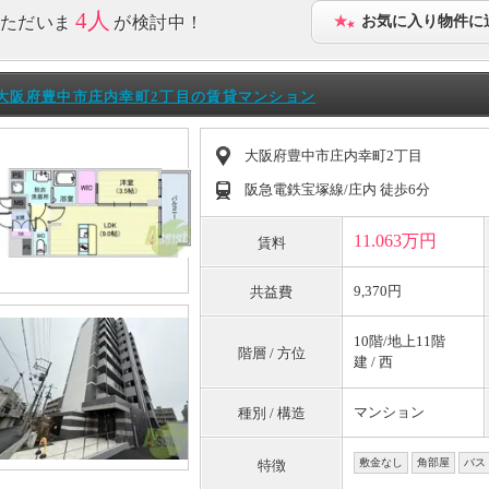
4人
ただいま
が検討中！
お気に入り物件に
大阪府豊中市庄内幸町2丁目の賃貸マンション
大阪府豊中市庄内幸町2丁目
阪急電鉄宝塚線/庄内 徒歩6分
11.063万円
賃料
9,370円
共益費
10階/地上11階
階層 / 方位
建 / 西
マンション
種別 / 構造
敷金なし
角部屋
バス
特徴