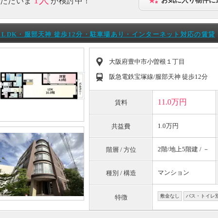
1人
ただいま
が検討中！
お気に入り物件に
1LDK・服部天神 徒歩12分・駐車場あり・インターネット対応の賃貸
大阪府豊中市小曽根１丁目
阪急電鉄宝塚線/服部天神 徒歩12分
11.0万円
賃料
1.0万円
共益費
2階/地上5階建 / －
階層 / 方位
マンション
種別 / 構造
敷金なし
バス・トイレ
特徴