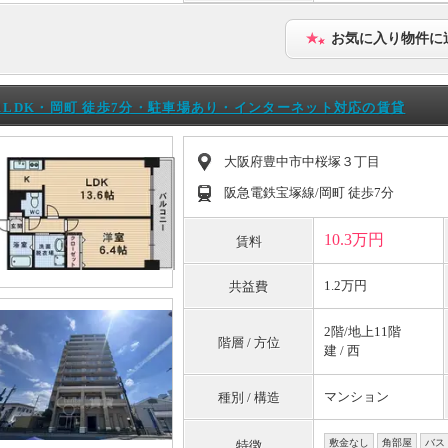
お気に入り物件に
1LDK・岡町 徒歩7分・駐車場あり・インターネット対応の賃貸
大阪府豊中市中桜塚３丁目
阪急電鉄宝塚線/岡町 徒歩7分
10.3万円
賃料
1.2万円
共益費
2階/地上11階
階層 / 方位
建 / 西
マンション
種別 / 構造
敷金なし
角部屋
バス
特徴