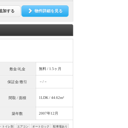
追加する
物件詳細を見る
無料
/ 1.5ヶ月
敷金/礼金
－/－
保証金/敷引
1LDK / 44.62m²
間取 / 面積
2007年12月
築年数
・トイレ別
エアコン
オートロック
駐車場あり