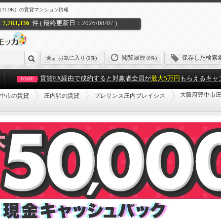
1LDK）の賃貸マンション情報
7,783,336
件 ( 最終更新日：2026/08/07 )
閲覧履歴
保存した検索
お気に入り
(
0件
)
(0件)
賃貸EX経由で成約すると対象者全員が
最大5万円
もらえるキャ
POINT!
大阪府豊中市庄
中市の賃貸
庄内駅の賃貸
プレサンス庄内ブレイシス