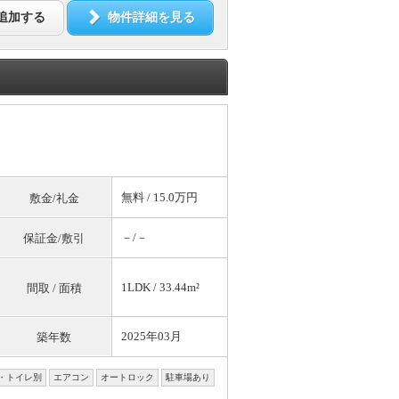
追加する
物件詳細を見る
無料
/ 15.0万円
敷金/礼金
－/－
保証金/敷引
1LDK / 33.44m²
間取 / 面積
2025年03月
築年数
・トイレ別
エアコン
オートロック
駐車場あり