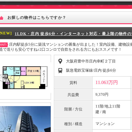
お探しの物件はこちらですか？
[NEW]
1LDK・庄内 徒歩6分・インターネット対応・最上階の物件の
庄内駅徒歩5分に築浅マンションの募集が出ました！室内設備、建物設
INT!
造で造りも安心ですね♪2口コンロで自炊をされる方にもおススメです！
大阪府豊中市庄内幸町２丁目
阪急電鉄宝塚線/庄内 徒歩6分
11.063万円
賃料
9,370円
共益費
11階/地上11階
階層 / 方位
建 / 南
マンション
種別 / 構造