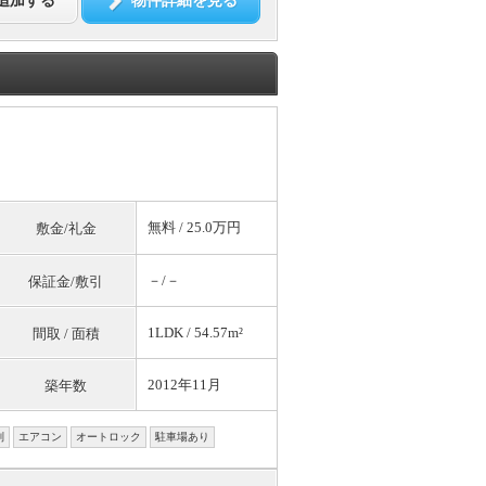
追加する
物件詳細を見る
無料
/ 25.0万円
敷金/礼金
－/－
保証金/敷引
1LDK / 54.57m²
間取 / 面積
2012年11月
築年数
別
エアコン
オートロック
駐車場あり