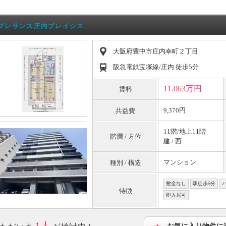
プレサンス庄内ブレイシス
大阪府豊中市庄内幸町２丁目
阪急電鉄宝塚線/庄内 徒歩5分
11.063万円
賃料
9,370円
共益費
11階/地上11階
階層 / 方位
建 / 西
マンション
種別 / 構造
敷金なし
駅徒歩5分
特徴
即入居可