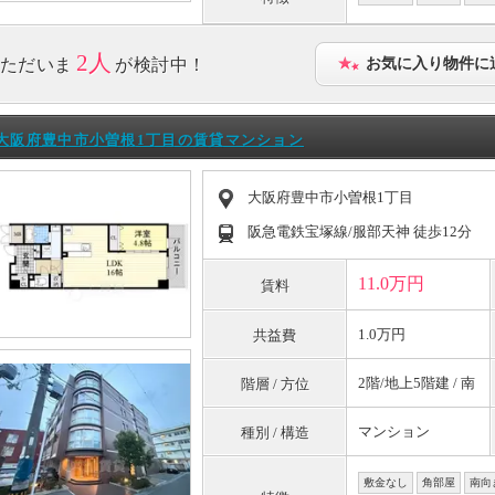
2人
ただいま
が検討中！
お気に入り物件に
大阪府豊中市小曽根1丁目の賃貸マンション
大阪府豊中市小曽根1丁目
阪急電鉄宝塚線/服部天神 徒歩12分
11.0万円
賃料
1.0万円
共益費
2階/地上5階建 / 南
階層 / 方位
マンション
種別 / 構造
敷金なし
角部屋
南向