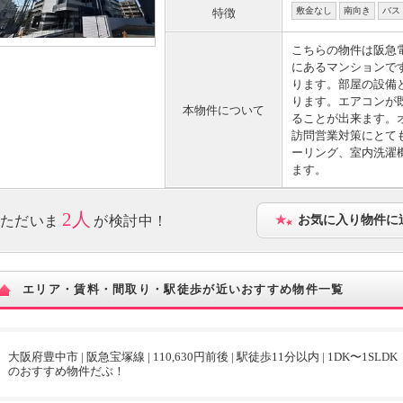
敷金なし
南向き
バス
特徴
こちらの物件は阪急
にあるマンションで
ります。部屋の設備
ります。エアコンが
本物件について
ることが出来ます。
訪問営業対策にとて
ーリング、室内洗濯
ます。
2人
ただいま
が検討中！
お気に入り物件に
エリア・賃料・間取り・駅徒歩が近いおすすめ物件一覧
大阪府豊中市 | 阪急宝塚線 | 110,630円前後 | 駅徒歩11分以内 | 1DK〜1SLDK
のおすすめ物件だぶ！