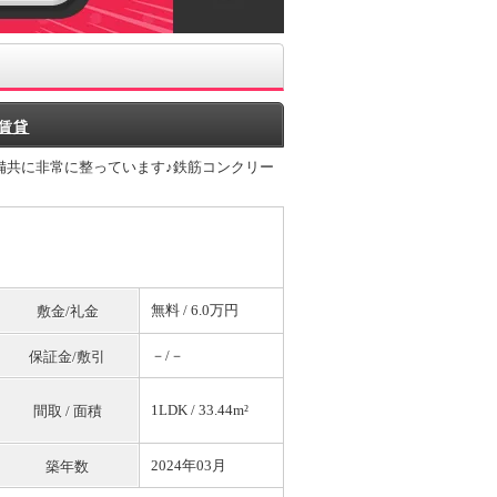
賃貸
備共に非常に整っています♪鉄筋コンクリー
無料
/ 6.0万円
敷金/礼金
－/－
保証金/敷引
1LDK / 33.44m²
間取 / 面積
2024年03月
築年数