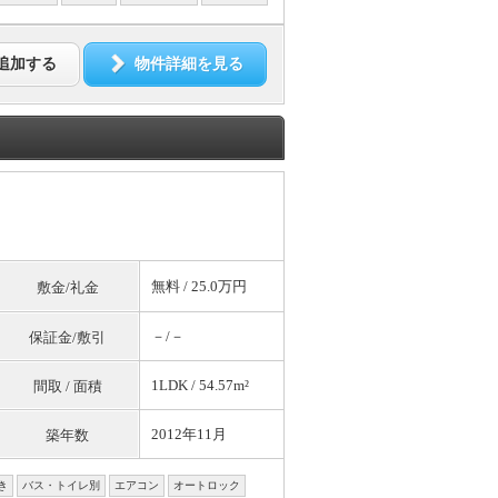
追加する
物件詳細を見る
無料
/ 25.0万円
敷金/礼金
－/－
保証金/敷引
1LDK / 54.57m²
間取 / 面積
2012年11月
築年数
き
バス・トイレ別
エアコン
オートロック