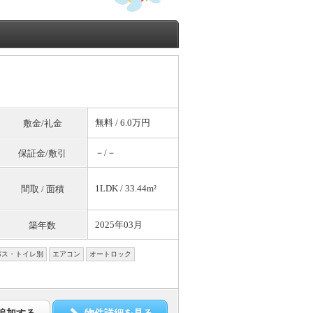
無料
/ 6.0万円
敷金/礼金
－/－
保証金/敷引
1LDK / 33.44m²
間取 / 面積
2025年03月
築年数
バス・トイレ別
エアコン
オートロック