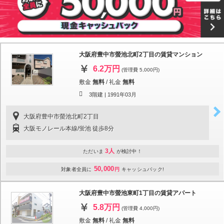
大阪府豊中市螢池北町2丁目の賃貸マンション
6.2万円
(管理費 5,000円)
敷金
無料
/
礼金
無料
3階建 |
1991年03月
大阪府豊中市螢池北町2丁目
大阪モノレール本線/蛍池 徒歩8分
3人
ただいま
が検討中！
50,000
対象者全員に
円
キャッシュバック!
大阪府豊中市螢池東町1丁目の賃貸アパート
5.8万円
(管理費 4,000円)
敷金
無料
/
礼金
無料