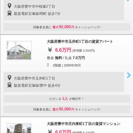
大阪府豊中市中桜塚2丁目
阪急電鉄宝塚線/岡町 徒歩7分
50,000
対象者全員に
最大
円
キャッシュバック!
大阪府豊中市玉井町1丁目の賃貸アパート
6.6万円
(管理費 3,500円)
敷金
無料
/
礼金
7.0万円
2階建 |
2005年08月
大阪府豊中市玉井町1丁目
阪急電鉄宝塚線/豊中 徒歩4分
2人
ただいま
が検討中！
50,000
対象者全員に
最大
円
キャッシュバック!
大阪府豊中市庄内東町1丁目の賃貸マンション
6.0万円
(管理費 6,100円)