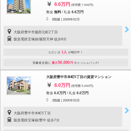
6.6万円
(管理費 7,000円)
敷金
無料
/
礼金
6.6万円
8階建 |
2009年02月
大阪府豊中市服部元町2丁目
阪急電鉄宝塚線/服部天神 徒歩8分
1人
ただいま
が検討中！
50,000
対象者全員に
最大
円
キャッシュバック!
大阪府豊中市本町5丁目の賃貸マンション
6.0万円
(管理費 5,000円)
敷金
6.0万円
/
礼金
6.0万円
3階建 |
2005年03月
大阪府豊中市本町5丁目
阪急電鉄宝塚線/豊中 徒歩7分