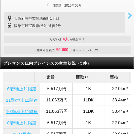
3階建 |
2015年03月
大阪府豊中市螢池東町1丁目
阪急電鉄宝塚線/蛍池 徒歩4分
4人
ただいま
が検討中！
50,000
対象者全員に
円
キャッシュバック!
プレサンス庄内ブレイシスの空室状況（5件）
家賃
間取り
面積
6.517万円
1K
22.04m²
6階/地上11階建
11.063万円
1LDK
33.44m²
11階/地上11階建
11.063万円
1LDK
33.44m²
10階/地上11階建
6.517万円
1K
22.04m²
6階/地上11階建