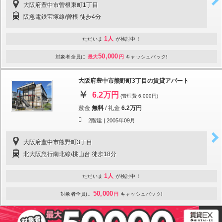
大阪府豊中市曽根東町1丁目
阪急電鉄宝塚線/曽根 徒歩4分
1人
ただいま
が検討中！
50,000
対象者全員に
最大
円
キャッシュバック!
大阪府豊中市熊野町3丁目の賃貸アパート
6.2万円
(管理費 6,000円)
敷金
無料
/
礼金
6.2万円
2階建 |
2005年09月
大阪府豊中市熊野町3丁目
北大阪急行南北線/桃山台 徒歩18分
1人
ただいま
が検討中！
50,000
対象者全員に
円
キャッシュバック!