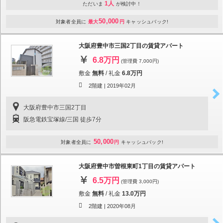
1人
ただいま
が検討中！
50,000
対象者全員に
最大
円
キャッシュバック!
大阪府豊中市三国2丁目の賃貸アパート
6.8万円
(管理費 7,000円)
敷金
無料
/
礼金
6.8万円
2階建 |
2019年02月
大阪府豊中市三国2丁目
阪急電鉄宝塚線/三国 徒歩7分
50,000
対象者全員に
円
キャッシュバック!
大阪府豊中市曽根東町1丁目の賃貸アパート
6.5万円
(管理費 3,000円)
敷金
無料
/
礼金
13.0万円
2階建 |
2020年08月