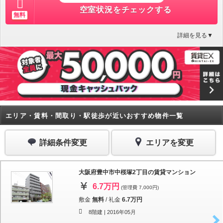
空室状況をチェックする
無料
詳細を見る▼
エリア・賃料・間取り・駅徒歩が近いおすすめ物件一覧
詳細条件変更
エリアを変更
大阪府豊中市中桜塚2丁目の賃貸マンション
6.7万円
(管理費 7,000円)
敷金
無料
/
礼金
6.7万円
8階建 |
2016年05月