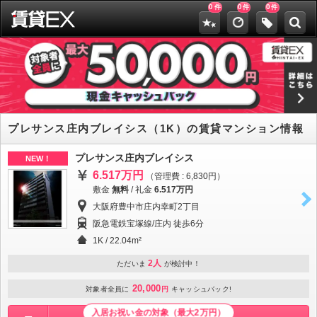
0
0
0
件
件
件
プレサンス庄内ブレイシス（1K）の賃貸マンション情報
プレサンス庄内ブレイシス
NEW！
6.517万円
（管理費 : 6,830円）
敷金
無料
/
礼金
6.517万円
大阪府豊中市庄内幸町2丁目
阪急電鉄宝塚線/庄内 徒歩6分
1K / 22.04m²
2人
ただいま
が検討中！
20,000
対象者全員に
円
キャッシュバック!
入居お祝い金の対象（最大2万円）