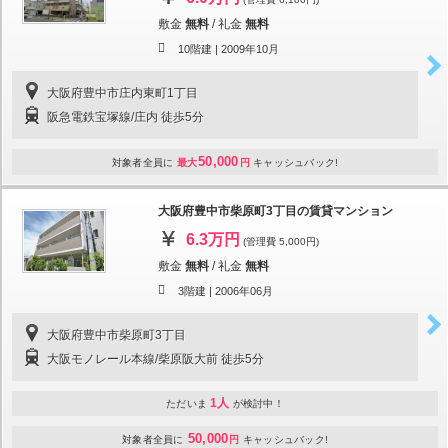
敷金
無料
/
礼金
無料
10階建 |
2009年10月
大阪府豊中市庄内東町1丁目
阪急電鉄宝塚線/庄内 徒歩5分
50,000
対象者全員に
最大
円
キャッシュバック!
大阪府豊中市柴原町3丁目の賃貸マンション
6.3万円
(管理費 5,000円)
敷金
無料
/
礼金
無料
3階建 |
2006年06月
大阪府豊中市柴原町3丁目
大阪モノレール本線/柴原阪大前 徒歩5分
1人
ただいま
が検討中！
50,000
対象者全員に
円
キャッシュバック!