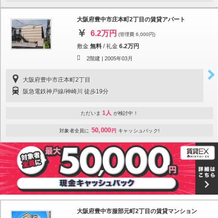
大阪府豊中市庄本町2丁目の賃貸アパート
6.2万円
(管理費 6,000円)
敷金
無料
/
礼金
6.2万円
2階建 |
2005年03月
大阪府豊中市庄本町2丁目
阪急電鉄神戸線/神崎川 徒歩19分
1人
ただいま
が検討中！
50,000
対象者全員に
円
キャッシュバック!
大阪府豊中市服部元町2丁目の賃貸マンション