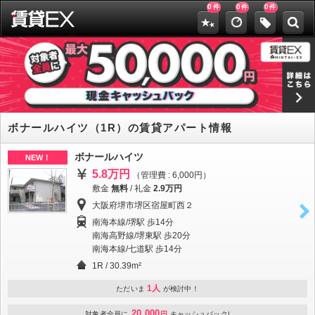
0
0
0
件
件
件
ボナールハイツ（1R）の賃貸アパート情報
ボナールハイツ
NEW！
5.8万円
（管理費 : 6,000円）
敷金
無料
/
礼金
2.9万円
大阪府堺市堺区宿屋町西２
南海本線/堺駅 歩14分
南海高野線/堺東駅 歩20分
南海本線/七道駅 歩14分
1R / 30.39m²
1人
ただいま
が検討中！
20,000
対象者全員に
円
キャッシュバック!