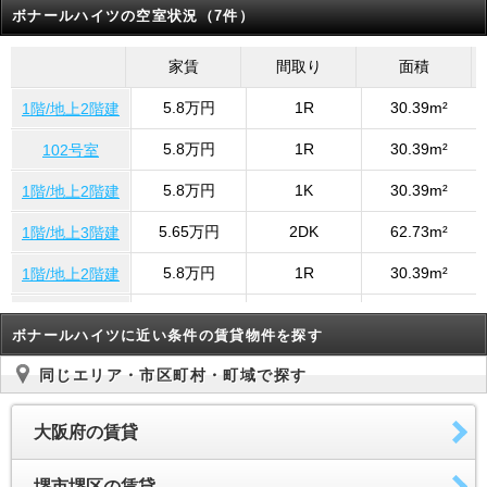
ボナールハイツの空室状況（7件）
家賃
間取り
面積
5.8万円
1R
30.39m²
1階/地上2階建
5.8万円
1R
30.39m²
102号室
5.8万円
1K
30.39m²
1階/地上2階建
5.65万円
2DK
62.73m²
1階/地上3階建
5.8万円
1R
30.39m²
1階/地上2階建
5.8万円
1K
30.39m²
1階/地上2階建
ボナールハイツに近い条件の賃貸物件を探す
5.8万円
1K
30.39m²
102号室
同じエリア・市区町村・町域で探す
大阪府の賃貸
堺市堺区の賃貸