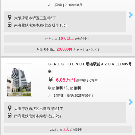
2階建 |
2016年08月
大阪府堺市堺区三宝町6丁
南海電鉄南海本線/七道 徒歩13分
10人以上
ただいま
が検討中！
20,000
対象者全員に
円
キャッシュバック!
Ｓ−ＲＥＳＩＤＥＮＣＥ堺湊駅前ＡＺＵＲＥ[1405号
室]
6.05万円
(管理費 1.0万円)
敷金
無料
/
礼金
無料
14階建 |
新築(2025年09月)
大阪府堺市堺区出島海岸通1丁
南海電鉄南海本線/湊 徒歩2分
2人
ただいま
が検討中！