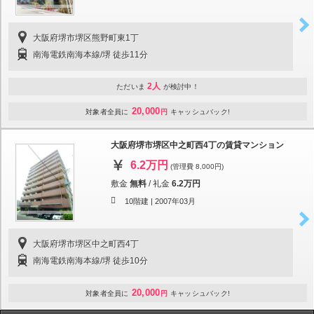
大阪府堺市堺区熊野町東1丁
南海電鉄南海本線/堺 徒歩11分
2人
ただいま
が検討中！
20,000
対象者全員に
円
キャッシュバック!
大阪府堺市堺区中之町西4丁の賃貸マンション
6.2万円
(管理費 8,000円)
敷金
無料
/
礼金
6.2万円
10階建 |
2007年03月
大阪府堺市堺区中之町西4丁
南海電鉄南海本線/堺 徒歩10分
20,000
対象者全員に
円
キャッシュバック!