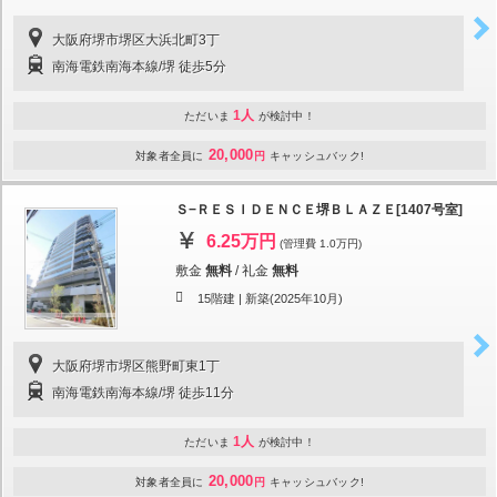
大阪府堺市堺区大浜北町3丁
南海電鉄南海本線/堺 徒歩5分
1人
ただいま
が検討中！
20,000
対象者全員に
円
キャッシュバック!
Ｓ−ＲＥＳＩＤＥＮＣＥ堺ＢＬＡＺＥ[1407号室]
6.25万円
(管理費 1.0万円)
敷金
無料
/
礼金
無料
15階建 |
新築(2025年10月)
大阪府堺市堺区熊野町東1丁
南海電鉄南海本線/堺 徒歩11分
1人
ただいま
が検討中！
20,000
対象者全員に
円
キャッシュバック!