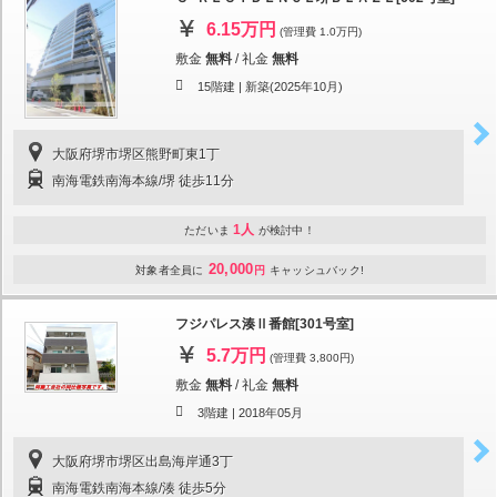
6.15万円
(管理費 1.0万円)
敷金
無料
/
礼金
無料
15階建 |
新築(2025年10月)
大阪府堺市堺区熊野町東1丁
南海電鉄南海本線/堺 徒歩11分
1人
ただいま
が検討中！
20,000
対象者全員に
円
キャッシュバック!
フジパレス湊Ⅱ番館[301号室]
5.7万円
(管理費 3,800円)
敷金
無料
/
礼金
無料
3階建 |
2018年05月
大阪府堺市堺区出島海岸通3丁
南海電鉄南海本線/湊 徒歩5分