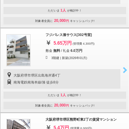
1人
ただいま
が検討中！
20,000
対象者全員に
円
キャッシュバック!
フジパレス湊サウス[302号室]
5.65万円
(管理費 4,300円)
敷金
無料
/
礼金
6.0万円
3階建 |
新築(2026年01月)
大阪府堺市堺区出島海岸通4丁
南海電鉄南海本線/湊 徒歩8分
1人
ただいま
が検討中！
20,000
対象者全員に
円
キャッシュバック!
大阪府堺市堺区熊野町東2丁の賃貸マンション
5.4万円
(管理費 6,000円)