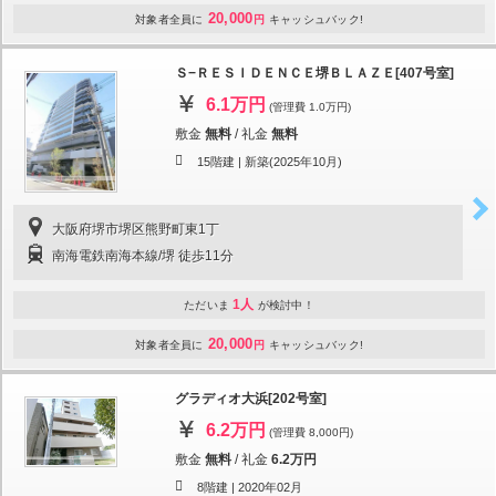
20,000
対象者全員に
円
キャッシュバック!
Ｓ−ＲＥＳＩＤＥＮＣＥ堺ＢＬＡＺＥ[407号室]
6.1万円
(管理費 1.0万円)
敷金
無料
/
礼金
無料
15階建 |
新築(2025年10月)
大阪府堺市堺区熊野町東1丁
南海電鉄南海本線/堺 徒歩11分
1人
ただいま
が検討中！
20,000
対象者全員に
円
キャッシュバック!
グラディオ大浜[202号室]
6.2万円
(管理費 8,000円)
敷金
無料
/
礼金
6.2万円
8階建 |
2020年02月