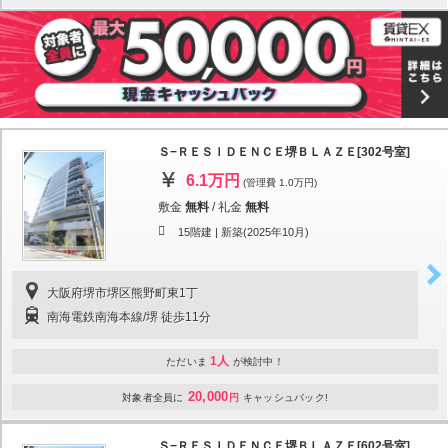
Ｓ−ＲＥＳＩＤＥＮＣＥ堺ＢＬＡＺＥ[302号室]
6.1万円
(管理費 1.0万円)
敷金
無料
/
礼金
無料
15階建 |
新築(2025年10月)
大阪府堺市堺区熊野町東1丁
南海電鉄南海本線/堺 徒歩11分
1人
ただいま
が検討中！
20,000
対象者全員に
円
キャッシュバック!
Ｓ−ＲＥＳＩＤＥＮＣＥ堺ＢＬＡＺＥ[602号室]