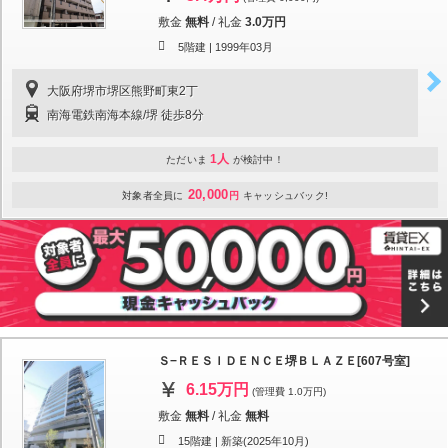
敷金
無料
/
礼金
3.0万円
5階建 |
1999年03月
大阪府堺市堺区熊野町東2丁
南海電鉄南海本線/堺 徒歩8分
1人
ただいま
が検討中！
20,000
対象者全員に
円
キャッシュバック!
Ｓ−ＲＥＳＩＤＥＮＣＥ堺ＢＬＡＺＥ[607号室]
6.15万円
(管理費 1.0万円)
敷金
無料
/
礼金
無料
15階建 |
新築(2025年10月)