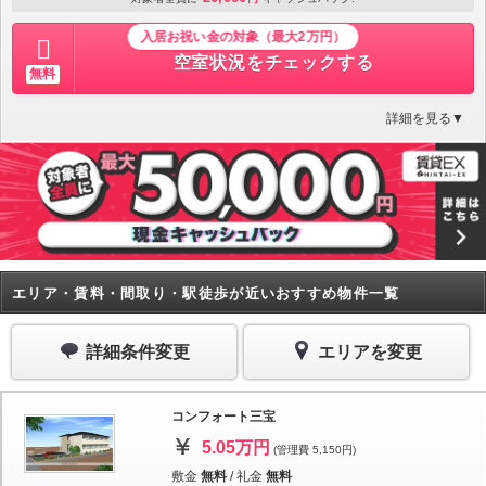
入居お祝い金の対象（最大2万円）
空室状況をチェックする
無料
詳細を見る▼
エリア・賃料・間取り・駅徒歩が近いおすすめ物件一覧
詳細条件変更
エリアを変更
コンフォート三宝
5.05万円
(管理費 5,150円)
敷金
無料
/
礼金
無料