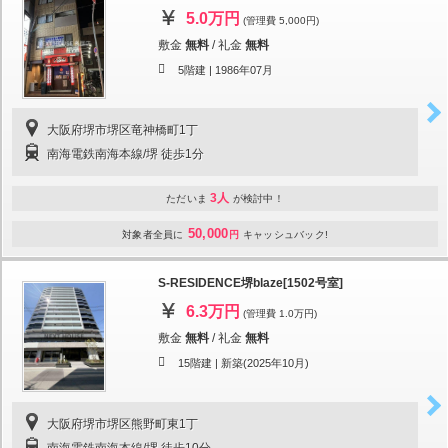
5.0万円
(管理費 5,000円)
敷金
無料
/
礼金
無料
5階建 |
1986年07月
大阪府堺市堺区竜神橋町1丁
南海電鉄南海本線/堺 徒歩1分
3人
ただいま
が検討中！
50,000
対象者全員に
円
キャッシュバック!
S-RESIDENCE堺blaze[1502号室]
6.3万円
(管理費 1.0万円)
敷金
無料
/
礼金
無料
15階建 |
新築(2025年10月)
大阪府堺市堺区熊野町東1丁