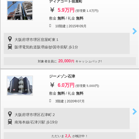
ディアコート宿屋町
5.9万円
(管理費 1.0万円)
敷金
無料
/
礼金
無料
10階建 |
2015年09月
大阪府堺市堺区宿屋町東１
阪堺電気軌道阪堺線/妙国寺前駅 歩1分
20,000
対象者全員に
円
キャッシュバック!
ジーメゾン石津
6.0万円
(管理費 5,000円)
敷金
無料
/
礼金
無料
3階建 |
2020年07月
大阪府堺市堺区石津町２
南海本線/石津川駅 歩19分
2人
ただいま
が検討中！