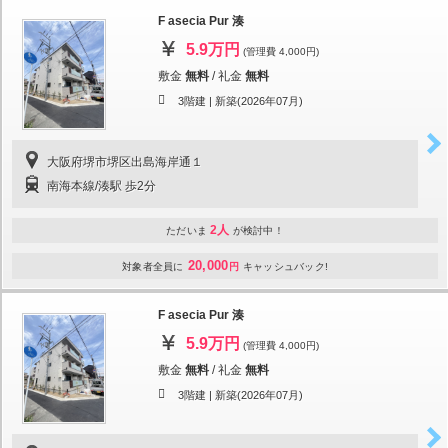
F asecia Pur 湊
5.9万円
(管理費 4,000円)
敷金
無料
/
礼金
無料
3階建 |
新築(2026年07月)
大阪府堺市堺区出島海岸通１
南海本線/湊駅 歩2分
2人
ただいま
が検討中！
20,000
対象者全員に
円
キャッシュバック!
F asecia Pur 湊
5.9万円
(管理費 4,000円)
敷金
無料
/
礼金
無料
3階建 |
新築(2026年07月)