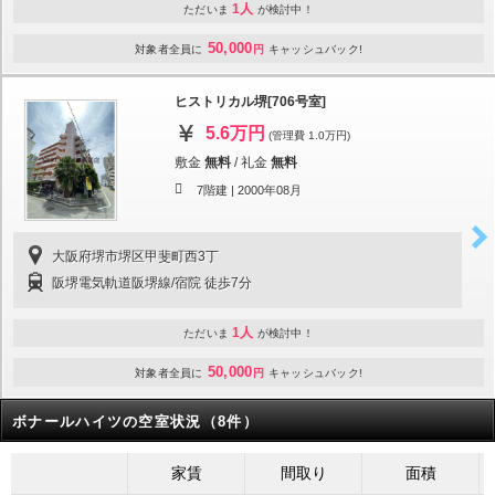
1人
ただいま
が検討中！
50,000
対象者全員に
円
キャッシュバック!
ヒストリカル堺[706号室]
5.6万円
(管理費 1.0万円)
敷金
無料
/
礼金
無料
7階建 |
2000年08月
大阪府堺市堺区甲斐町西3丁
阪堺電気軌道阪堺線/宿院 徒歩7分
1人
ただいま
が検討中！
50,000
対象者全員に
円
キャッシュバック!
ボナールハイツの空室状況（8件）
家賃
間取り
面積