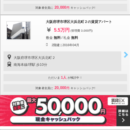
20,000
対象者全員に
円
キャッシュバック!
大阪府堺市堺区大浜北町２の賃貸アパート
5.5万円
(管理費 3,000円)
敷金
無料
/
礼金
無料
2階建 |
2016年04月
大阪府堺市堺区大浜北町２
南海本線/堺駅 歩10分
1人
ただいま
が検討中！
20,000
対象者全員に
円
キャッシュバック!