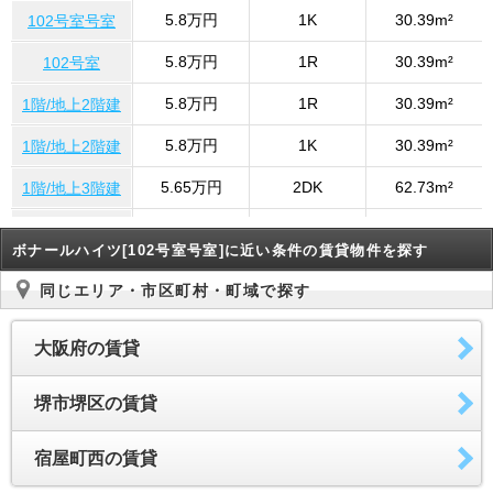
5.8万円
1K
30.39m²
102号室号室
5.8万円
1R
30.39m²
102号室
5.8万円
1R
30.39m²
1階/地上2階建
5.8万円
1K
30.39m²
1階/地上2階建
5.65万円
2DK
62.73m²
1階/地上3階建
5.8万円
1R
30.39m²
1階/地上2階建
ボナールハイツ[102号室号室]に近い条件の賃貸物件を探す
5.8万円
1K
30.39m²
102号室
同じエリア・市区町村・町域で探す
5.8万円
1K
30.39m²
1階/地上2階建
大阪府の賃貸
堺市堺区の賃貸
宿屋町西の賃貸