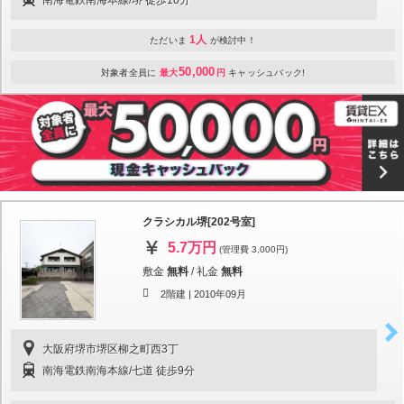
南海電鉄南海本線/堺 徒歩10分
1人
ただいま
が検討中！
50,000
対象者全員に
最大
円
キャッシュバック!
クラシカル堺[202号室]
5.7万円
(管理費 3,000円)
敷金
無料
/
礼金
無料
2階建 |
2010年09月
大阪府堺市堺区柳之町西3丁
南海電鉄南海本線/七道 徒歩9分