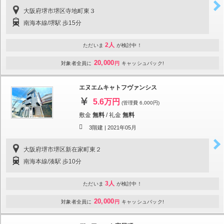
大阪府堺市堺区寺地町東３
南海本線/堺駅 歩15分
2人
ただいま
が検討中！
20,000
対象者全員に
円
キャッシュバック!
エヌエムキャトフヴァンシス
5.6万円
(管理費 6,000円)
敷金
無料
/
礼金
無料
3階建 |
2021年05月
大阪府堺市堺区新在家町東２
南海本線/湊駅 歩10分
3人
ただいま
が検討中！
20,000
対象者全員に
円
キャッシュバック!