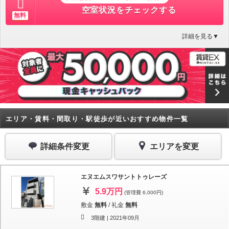
空室状況をチェックする
無料
詳細を見る▼
エリア・賃料・間取り・駅徒歩が近いおすすめ物件一覧
詳細条件変更
エリアを変更
エヌエムスワサントトゥレーズ
5.9万円
(管理費 6,000円)
敷金
無料
/
礼金
無料
3階建 |
2021年09月