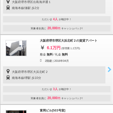
大阪府堺市堺区出島海岸通１
南海本線/湊駅 歩2分
4人
ただいま
が検討中！
20,000
対象者全員に
円
キャッシュバック!
大阪府堺市堺区大浜北町２の賃貸アパート
6.1万円
(管理費 1.2万円)
敷金
無料
/
礼金
無料
2階建 |
2016年04月
大阪府堺市堺区大浜北町２
南海本線/堺駅 歩10分
3人
ただいま
が検討中！
20,000
対象者全員に
円
キャッシュバック!
富岡ビル[503号室]