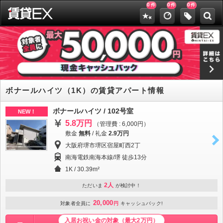
0
0
0
件
件
件
ボナールハイツ（1K）の賃貸アパート情報
ボナールハイツ / 102号室
NEW！
5.8万円
（管理費 : 6,000円）
敷金
無料
/
礼金
2.9万円
大阪府堺市堺区宿屋町西2丁
南海電鉄南海本線/堺 徒歩13分
1K / 30.39m²
2人
ただいま
が検討中！
20,000
対象者全員に
円
キャッシュバック!
入居お祝い金の対象（最大2万円）