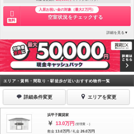
入居お祝い金の対象（最大2万円）
空室状況をチェックする
無料
詳細を見る▼
エリア・賃料・間取り・駅徒歩が近いおすすめ物件一覧
詳細条件変更
エリアを変更
浜甲子園貸家
13.0万円
(管理費 －)
敷金
13.0万円
/
礼金
26.0万円