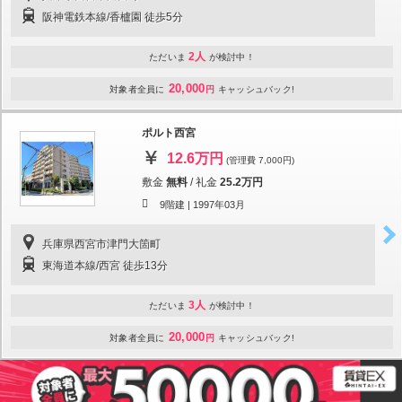
阪神電鉄本線/香櫨園 徒歩5分
2人
ただいま
が検討中！
20,000
対象者全員に
円
キャッシュバック!
ポルト西宮
12.6万円
(管理費 7,000円)
敷金
無料
/
礼金
25.2万円
9階建 |
1997年03月
兵庫県西宮市津門大箇町
東海道本線/西宮 徒歩13分
3人
ただいま
が検討中！
20,000
対象者全員に
円
キャッシュバック!