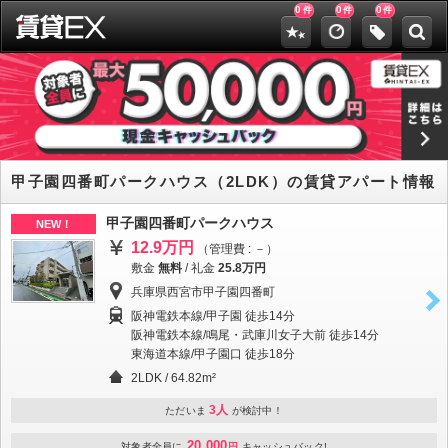
0
0
0
件
件
件
甲子園四番町パークハウス（2LDK）の賃貸アパート情報
甲子園四番町パークハウス
NEW！
12.9万円
（管理費 : －）
敷金
無料
/
礼金
25.8万円
兵庫県西宮市甲子園四番町
阪神電鉄本線/甲子園 徒歩14分
阪神電鉄本線/鳴尾・武庫川女子大前 徒歩14分
東海道本線/甲子園口 徒歩18分
2LDK / 64.82m²
3人
ただいま
が検討中！
20,000
対象者全員に
円
キャッシュバック!