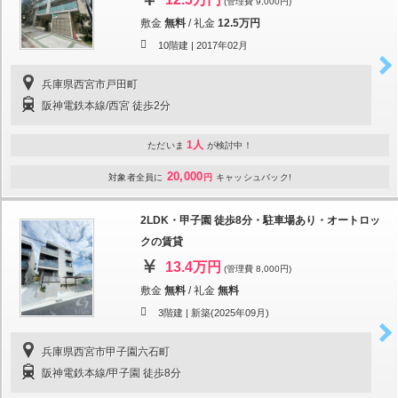
(管理費 9,000円)
敷金
無料
/
礼金
12.5万円
10階建 |
2017年02月
兵庫県西宮市戸田町
阪神電鉄本線/西宮 徒歩2分
1人
ただいま
が検討中！
20,000
対象者全員に
円
キャッシュバック!
2LDK・甲子園 徒歩8分・駐車場あり・オートロッ
クの賃貸
13.4万円
(管理費 8,000円)
敷金
無料
/
礼金
無料
3階建 |
新築(2025年09月)
兵庫県西宮市甲子園六石町
阪神電鉄本線/甲子園 徒歩8分