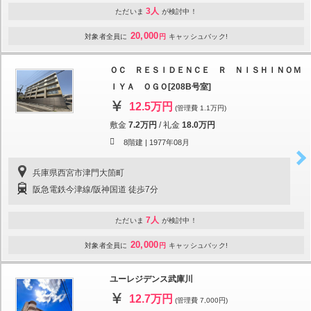
3人
ただいま
が検討中！
20,000
対象者全員に
円
キャッシュバック!
ＯＣ ＲＥＳＩＤＥＮＣＥ Ｒ ＮＩＳＨＩＮＯＭ
ＩＹＡ ＯＧＯ[208B号室]
12.5万円
(管理費 1.1万円)
敷金
7.2万円
/
礼金
18.0万円
8階建 |
1977年08月
兵庫県西宮市津門大箇町
阪急電鉄今津線/阪神国道 徒歩7分
7人
ただいま
が検討中！
20,000
対象者全員に
円
キャッシュバック!
ユーレジデンス武庫川
12.7万円
(管理費 7,000円)