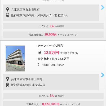
兵庫県西宮市上鳴尾町
阪神電鉄本線/鳴尾・武庫川女子大前 徒歩5分
3人
ただいま
が検討中！
20,000
対象者全員に
円
キャッシュバック!
グランノーブル西宮
12.5万円
(管理費 7,200円)
敷金
無料
/
礼金
37.5万円
4階建 |
2017年06月
兵庫県西宮市今津山中町
阪神電鉄本線/今津 徒歩7分
2人
ただいま
が検討中！
50,000
対象者全員に
最大
円
キャッシュバック!