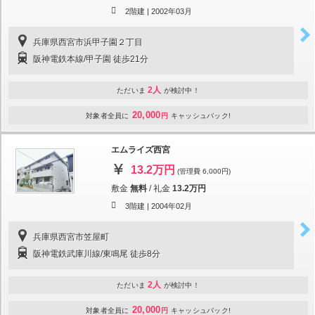
2階建 |
2002年03月
兵庫県西宮市浜甲子園２丁目
阪神電鉄本線/甲子園 徒歩21分
2人
ただいま
が検討中！
20,000
対象者全員に
円
キャッシュバック!
エムライズ西宮
13.2万円
(管理費 6,000円)
敷金
無料
/
礼金
13.2万円
3階建 |
2004年02月
兵庫県西宮市笠屋町
阪神電鉄武庫川線/東鳴尾 徒歩8分
2人
ただいま
が検討中！
20,000
対象者全員に
円
キャッシュバック!