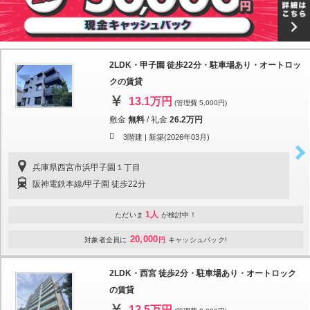
2LDK・甲子園 徒歩22分・駐車場あり・オートロッ
クの賃貸
13.1万円
(管理費 5,000円)
敷金
無料
/
礼金
26.2万円
3階建 |
新築(2026年03月)
兵庫県西宮市浜甲子園１丁目
阪神電鉄本線/甲子園 徒歩22分
1人
ただいま
が検討中！
20,000
対象者全員に
円
キャッシュバック!
2LDK・西宮 徒歩2分・駐車場あり・オートロック
の賃貸
12.5万円