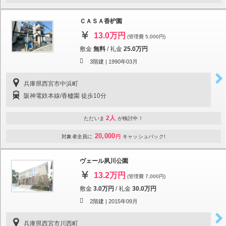
ＣＡＳＡ香枦園
13.0万円
(管理費 5,000円)
敷金
無料
/
礼金
25.0万円
3階建 |
1990年03月
兵庫県西宮市中浜町
阪神電鉄本線/香櫨園 徒歩10分
2人
ただいま
が検討中！
20,000
対象者全員に
円
キャッシュバック!
ヴェール夙川公園
13.2万円
(管理費 7,000円)
敷金
3.0万円
/
礼金
30.0万円
2階建 |
2015年09月
兵庫県西宮市川西町