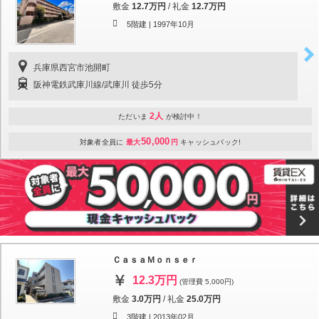
敷金
12.7万円
/
礼金
12.7万円
5階建 |
1997年10月
兵庫県西宮市池開町
阪神電鉄武庫川線/武庫川 徒歩5分
2人
ただいま
が検討中！
50,000
対象者全員に
最大
円
キャッシュバック!
ＣａｓａＭｏｎｓｅｒ
12.3万円
(管理費 5,000円)
敷金
3.0万円
/
礼金
25.0万円
3階建 |
2013年02月