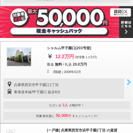
シャルム甲子園口[203号室]
12.2万円
(管理費 1.2万円)
敷金
無料
/
礼金
20.0万円
3階建 |
2008年02月
兵庫県西宮市甲子園口1丁目
東海道本線/甲子園口 徒歩8分
3人
ただいま
が検討中！
50,000
対象者全員に
円
キャッシュバック!
[一戸建] 兵庫県西宮市浜甲子園2丁目 の賃貸