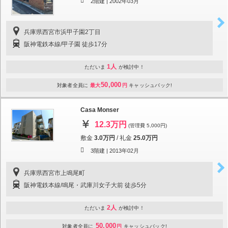
2階建 |
2002年03月
兵庫県西宮市浜甲子園2丁目
阪神電鉄本線/甲子園 徒歩17分
1人
ただいま
が検討中！
50,000
対象者全員に
最大
円
キャッシュバック!
Casa Monser
12.3万円
(管理費 5,000円)
敷金
3.0万円
/
礼金
25.0万円
3階建 |
2013年02月
兵庫県西宮市上鳴尾町
阪神電鉄本線/鳴尾・武庫川女子大前 徒歩5分
2人
ただいま
が検討中！
50,000
対象者全員に
円
キャッシュバック!