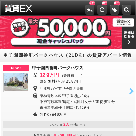
0
0
0
件
件
件
甲子園四番町パークハウス（2LDK）の賃貸アパート情報
甲子園四番町パークハウス
NEW！
12.9万円
（管理費 : －）
敷金
無料
/
礼金
25.8万円
兵庫県西宮市甲子園四番町
阪神電鉄本線/甲子園 徒歩14分
阪神電鉄本線/鳴尾・武庫川女子大前 徒歩15分
東海道本線/甲子園口 徒歩19分
2LDK / 64.82m²
2人
ただいま
が検討中！
50,000
対象者全員に
最大
円
キャッシュバック!