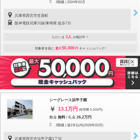
3階建 |
2024年02月
兵庫県西宮市笠屋町
阪神電鉄武庫川線/東鳴尾 徒歩7分
3人
ただいま
が検討中！
50,000
対象者全員に
最大
円
キャッシュバック!
シーグレース浜甲子園
13.1万円
(管理費 5,000円)
敷金
無料
/
礼金
26.2万円
3階建 |
築1年以内(2026年03月)
兵庫県西宮市浜甲子園1丁目