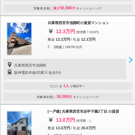
50,000
対象者全員に
最大
円
キャッシュバック!
兵庫県西宮市池開町の賃貸マンション
12.3万円
(管理費 7,000円)
敷金
12.3万円
/
礼金
12.3万円
5階建 |
1997年10月
兵庫県西宮市池開町
阪神電鉄本線/武庫川 徒歩5分
1人
ただいま
が検討中！
50,000
対象者全員に
円
キャッシュバック!
[一戸建] 兵庫県西宮市浜甲子園2丁目 の賃貸
13.0万円
(管理費 －)
敷金
13.0万円
/
礼金
26.0万円