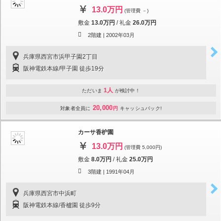
13.0万円
(管理費 －)
敷金
13.0万円
/
礼金
26.0万円
2階建 |
2002年03月
兵庫県西宮市浜甲子園2丁目
阪神電鉄本線/甲子園 徒歩19分
1人
ただいま
が検討中！
20,000
対象者全員に
円
キャッシュバック!
カーサ香枦園
13.0万円
(管理費 5,000円)
敷金
8.0万円
/
礼金
25.0万円
3階建 |
1991年04月
兵庫県西宮市中浜町
阪神電鉄本線/香櫨園 徒歩9分