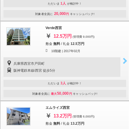
1人
ただいま
が検討中！
20,000
対象者全員に
円
キャッシュバック!
Verde西宮
12.5万円
(管理費 9,000円)
敷金
無料
/
礼金
12.5万円
10階建 |
2017年02月
兵庫県西宮市戸田町
阪神電鉄本線/西宮 徒歩5分
3人
ただいま
が検討中！
50,000
対象者全員に
最大
円
キャッシュバック!
エムライズ西宮
13.2万円
(管理費 6,000円)
敷金
無料
/
礼金
13.2万円