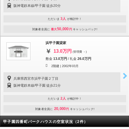
阪神電鉄本線/甲子園 徒歩20分
3人
ただいま
が検討中！
50,000
対象者全員に
最大
円
キャッシュバック!
浜甲子園貸家
13.0万円
(管理費 －)
敷金
13.0万円
/
礼金
26.0万円
2階建 |
2002年03月
兵庫県西宮市浜甲子園２丁目
阪神電鉄本線/甲子園 徒歩21分
2人
ただいま
が検討中！
20,000
対象者全員に
円
キャッシュバック!
甲子園四番町パークハウスの空室状況（2件）