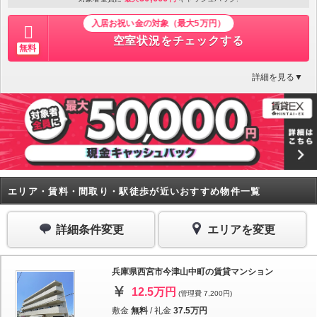
入居お祝い金の対象（最大5万円）
空室状況をチェックする
無料
詳細を見る▼
エリア・賃料・間取り・駅徒歩が近いおすすめ物件一覧
詳細条件変更
エリアを変更
兵庫県西宮市今津山中町の賃貸マンション
12.5万円
(管理費 7,200円)
敷金
無料
/
礼金
37.5万円