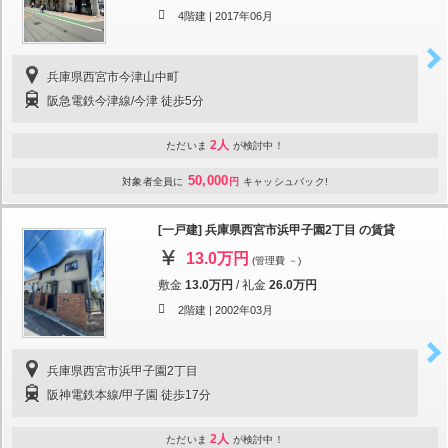
4階建 |
2017年06月
兵庫県西宮市今津山中町
阪急電鉄今津線/今津 徒歩5分
2人
ただいま
が検討中！
50,000
対象者全員に
円
キャッシュバック!
[一戸建] 兵庫県西宮市浜甲子園2丁目 の賃貸
13.0万円
(管理費 －)
敷金
13.0万円
/
礼金
26.0万円
2階建 |
2002年03月
兵庫県西宮市浜甲子園2丁目
阪神電鉄本線/甲子園 徒歩17分
2人
ただいま
が検討中！