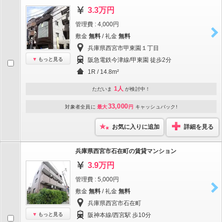
3.3万円
管理費 : 4,000円
敷金
無料
/ 礼金
無料
兵庫県西宮市甲東園１丁目
もっと見る
阪急電鉄今津線/甲東園 徒歩2分
1R / 14.8m²
1人
ただいま
が検討中！
33,000
対象者全員に
最大
円
キャッシュバック!
お気に入りに追加
詳細を見る
兵庫県西宮市石在町の賃貸マンション
3.9万円
管理費 : 5,000円
敷金
無料
/ 礼金
無料
兵庫県西宮市石在町
もっと見る
阪神本線/西宮駅 歩10分