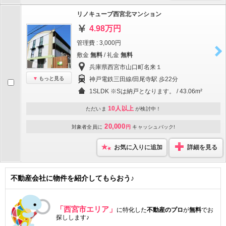
リノキューブ西宮北マンション
4.98万円
管理費 : 3,000円
敷金
無料
/ 礼金
無料
兵庫県西宮市山口町名来１
もっと見る
神戸電鉄三田線/田尾寺駅 歩22分
1SLDK ※Sは納戸となります。 / 43.06m²
10人以上
ただいま
が検討中！
20,000
対象者全員に
円
キャッシュバック!
お気に入りに追加
詳細を見る
不動産会社に物件を紹介してもらおう♪
「西宮市エリア」
に特化した
不動産のプロ
が
無料
でお
探しします♪