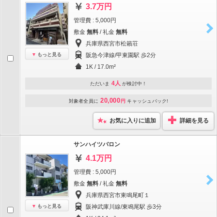
3.7万円
管理費 : 5,000円
敷金
無料
/ 礼金
無料
兵庫県西宮市松籟荘
もっと見る
阪急今津線/甲東園駅 歩2分
1K / 17.0m²
4人
ただいま
が検討中！
20,000
対象者全員に
円
キャッシュバック!
お気に入りに追加
詳細を見る
サンハイツバロン
4.1万円
管理費 : 5,000円
敷金
無料
/ 礼金
無料
兵庫県西宮市東鳴尾町１
もっと見る
阪神武庫川線/東鳴尾駅 歩3分