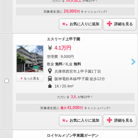
10人以上
ただいま
が検討中！
20,000
対象者全員に
円
キャッシュバック!
お気に入りに追加
詳細を見る
エスリード上甲子園
4.1万円
管理費 : 9,000円
敷金
無料
/ 礼金
無料
兵庫県西宮市上甲子園1丁目
もっと見る
阪神電鉄本線/甲子園 徒歩12分
1K / 20.4m²
3人
ただいま
が検討中！
41,000
対象者全員に
最大
円
キャッシュバック!
お気に入りに追加
詳細を見る
ロイヤルメゾン甲東園ガーデン