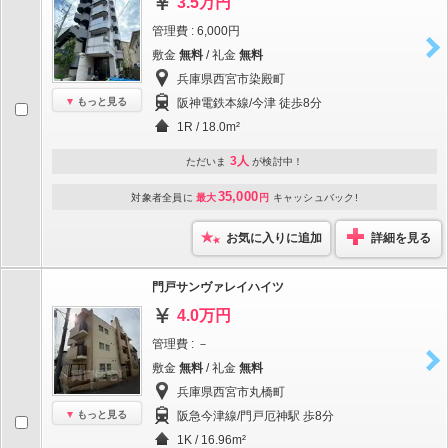
3.5万円
管理費 : 6,000円
敷金
無料
/ 礼金
無料
兵庫県西宮市染殿町
もっと見る
阪神電鉄本線/今津 徒歩8分
1R / 18.0m²
3人
ただいま
が検討中！
35,000
対象者全員に
最大
円
キャッシュバック!
お気に入りに追加
詳細を見る
門戸サンヴァレイハイツ
4.0万円
管理費 : －
敷金
無料
/ 礼金
無料
兵庫県西宮市丸橋町
もっと見る
阪急今津線/門戸厄神駅 歩8分
1K / 16.96m²