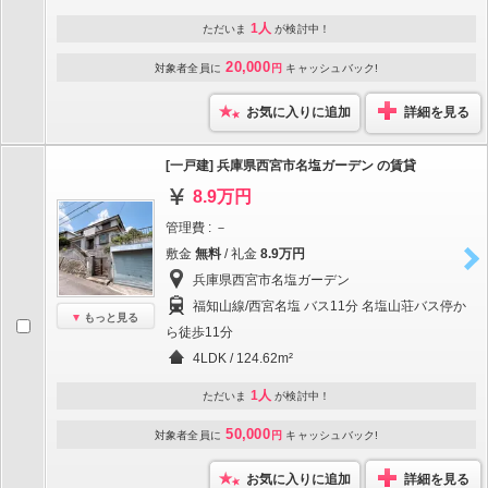
1人
ただいま
が検討中！
20,000
対象者全員に
円
キャッシュバック!
お気に入りに追加
詳細を見る
[一戸建] 兵庫県西宮市名塩ガーデン の賃貸
8.9万円
管理費 : －
敷金
無料
/ 礼金
8.9万円
兵庫県西宮市名塩ガーデン
福知山線/西宮名塩 バス11分 名塩山荘バス停か
もっと見る
ら徒歩11分
4LDK / 124.62m²
1人
ただいま
が検討中！
50,000
対象者全員に
円
キャッシュバック!
お気に入りに追加
詳細を見る