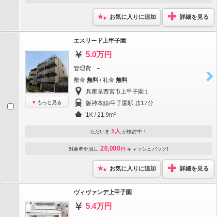
お気に入りに追加
詳細を見る
エスリード上甲子園
5.0万円
管理費 : －
敷金
無料
/ 礼金
無料
兵庫県西宮市上甲子園１
もっと見る
阪神本線/甲子園駅 歩12分
1K / 21.9m²
5人
ただいま
が検討中！
20,000
対象者全員に
円
キャッシュバック!
お気に入りに追加
詳細を見る
ヴィヴァンデ上甲子園
5.4万円