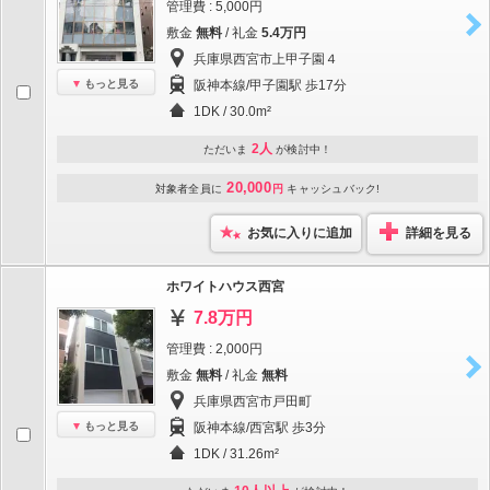
管理費 : 5,000円
敷金
無料
/ 礼金
5.4万円
兵庫県西宮市上甲子園４
もっと見る
阪神本線/甲子園駅 歩17分
1DK / 30.0m²
2人
ただいま
が検討中！
20,000
対象者全員に
円
キャッシュバック!
お気に入りに追加
詳細を見る
ホワイトハウス西宮
7.8万円
管理費 : 2,000円
敷金
無料
/ 礼金
無料
兵庫県西宮市戸田町
もっと見る
阪神本線/西宮駅 歩3分
1DK / 31.26m²