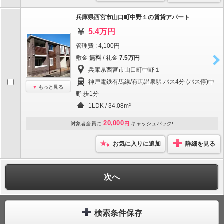
兵庫県西宮市山口町中野１の賃貸アパート
5.4万円
管理費 : 4,100円
敷金
無料
/ 礼金
7.5万円
兵庫県西宮市山口町中野１
神戸電鉄有馬線/有馬温泉駅 バス4分 (バス停)中
もっと見る
野 歩1分
1LDK / 34.08m²
20,000
対象者全員に
円
キャッシュバック!
お気に入りに追加
詳細を見る
次へ
検索条件保存