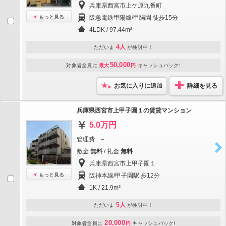
兵庫県西宮市上ケ原九番町
もっと見る
阪急電鉄甲陽線/甲陽園 徒歩15分
4LDK / 97.44m²
4人
ただいま
が検討中！
50,000
対象者全員に
最大
円
キャッシュバック!
お気に入りに追加
詳細を見る
兵庫県西宮市上甲子園１の賃貸マンション
5.0万円
管理費 : －
敷金
無料
/ 礼金
無料
兵庫県西宮市上甲子園１
もっと見る
阪神本線/甲子園駅 歩12分
1K / 21.9m²
5人
ただいま
が検討中！
20,000
対象者全員に
円
キャッシュバック!