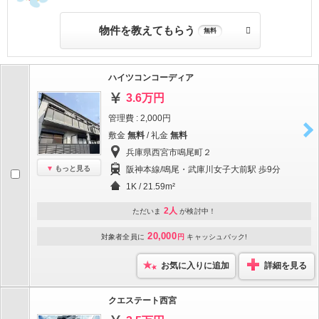
物件を教えてもらう
無料
ハイツコンコーディア
3.6万円
管理費 : 2,000円
敷金
無料
/ 礼金
無料
兵庫県西宮市鳴尾町２
もっと見る
阪神本線/鳴尾・武庫川女子大前駅 歩9分
1K / 21.59m²
2人
ただいま
が検討中！
20,000
対象者全員に
円
キャッシュバック!
お気に入りに追加
詳細を見る
クエステート西宮