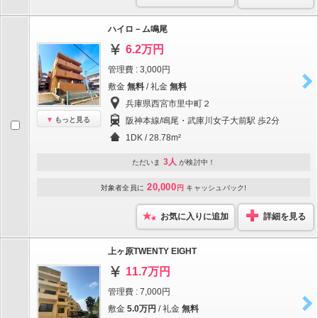
ハイロ－ム鳴尾
6.2万円
管理費 : 3,000円
敷金
無料
/ 礼金
無料
兵庫県西宮市里中町２
もっと見る
阪神本線/鳴尾・武庫川女子大前駅 歩2分
1DK / 28.78m²
3人
ただいま
が検討中！
20,000
対象者全員に
円
キャッシュバック!
お気に入りに追加
詳細を見る
上ヶ原TWENTY EIGHT
11.7万円
管理費 : 7,000円
敷金
5.0万円
/ 礼金
無料