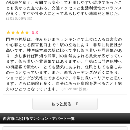
が比較的多く、夜間でも安心して利用しやすい環境であったこ
とも良かった点である。交通アクセスと生活利便性のバランス
が良く、学生や社会人にとって暮らしやすい地域だと感じた。
(
2026/06
投稿)
5.0
門戸厄神駅は、住みたいまちランキングで上位に入る西宮市の
中心駅となる西宮北口まで１駅の立地にあり、非常に利便性が
高いです。神戸線本線の駅に比べて少し落ち着いた雰囲気があ
り、少し歩けば田畑や武庫川の自然あふれる風景が広がってい
ます。落ち着いた雰囲気ではありますが、年始には門戸厄神へ
の初詣客で賑わい、とても活気にあふれ、住民としても楽しみ
の一つとなっています。また、西宮ガーデンズが近くにあり、
ショッピングが気軽にできるので、非常に良いエリアかと思い
ます。さらに病院も多く、自分にあった病院を選べることも魅
力のひとつとなっています。
(
2026/06
投稿)
もっと見る
西宮市におけるマンション・アパート一覧