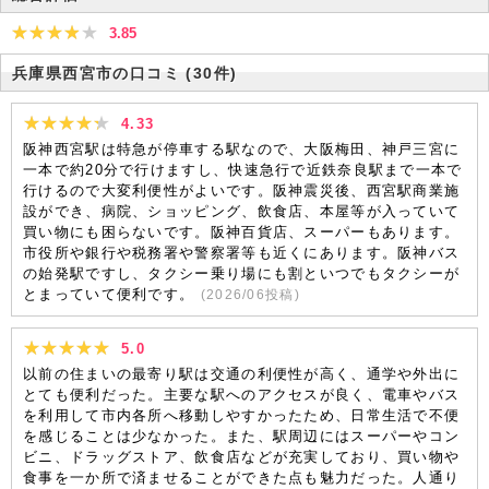
3.85
兵庫県西宮市の口コミ
(30件)
4.33
阪神西宮駅は特急が停車する駅なので、大阪梅田、神戸三宮に
一本で約20分で行けますし、快速急行で近鉄奈良駅まで一本で
行けるので大変利便性がよいです。阪神震災後、西宮駅商業施
設ができ、病院、ショッピング、飲食店、本屋等が入っていて
買い物にも困らないです。阪神百貨店、スーパーもあります。
市役所や銀行や税務署や警察署等も近くにあります。阪神バス
の始発駅ですし、タクシー乗り場にも割といつでもタクシーが
とまっていて便利です。
(
2026/06
投稿)
5.0
以前の住まいの最寄り駅は交通の利便性が高く、通学や外出に
とても便利だった。主要な駅へのアクセスが良く、電車やバス
を利用して市内各所へ移動しやすかったため、日常生活で不便
を感じることは少なかった。また、駅周辺にはスーパーやコン
ビニ、ドラッグストア、飲食店などが充実しており、買い物や
食事を一か所で済ませることができた点も魅力だった。人通り