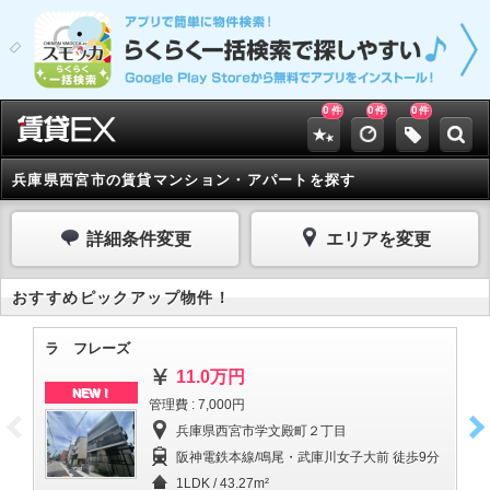
0
0
0
件
件
件
兵庫県西宮市の賃貸マンション・アパートを探す
詳細条件変更
エリアを変更
おすすめピックアップ物件！
ラ フレーズ
ル
11.0万円
NEW！
管理費 : 7,000円
兵庫県西宮市学文殿町２丁目
阪神電鉄本線/鳴尾・武庫川女子大前 徒歩9分
1LDK / 43.27m²