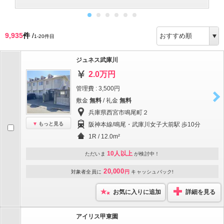
9,935
件
/
1-20件目
ジュネス武庫川
2.0万円
管理費 : 3,500円
敷金
無料
/ 礼金
無料
兵庫県西宮市鳴尾町２
もっと見る
阪神本線/鳴尾・武庫川女子大前駅 歩10分
1R / 12.0m²
10人以上
ただいま
が検討中！
20,000
対象者全員に
円
キャッシュバック!
お気に入りに追加
詳細を見る
アイリス甲東園