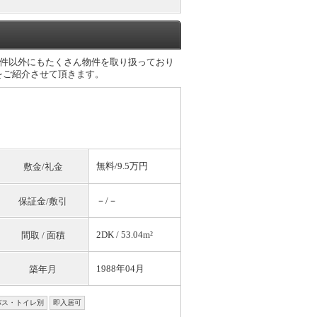
件以外にもたくさん物件を取り扱っており
をご紹介させて頂きます。
無料
/9.5万円
敷金/礼金
－/－
保証金/敷引
2DK / 53.04m²
間取 / 面積
1988年04月
築年月
バス・トイレ別
即入居可