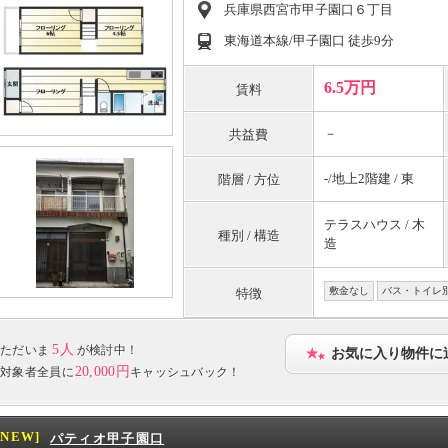
兵庫県西宮市甲子園口６丁目
東海道本線/甲子園口 徒歩9分
6.5万円
賃料
－
共益費
-/地上2階建 / 東
階層 / 方位
テラスハウス / 木
種別 / 構造
造
敷金なし
バス・トイレ
特徴
5人
ただいま
が検討中！
お気に入り物件に
20,000円
対象者全員に
キャッシュバック！
[NEW]
パティオ甲子園口