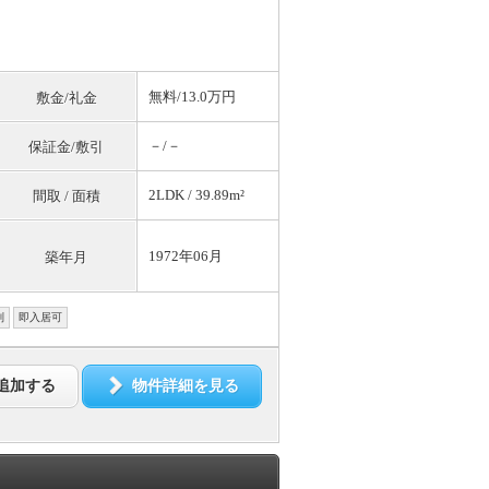
無料
/13.0万円
敷金/礼金
－/－
保証金/敷引
2LDK / 39.89m²
間取 / 面積
1972年06月
築年月
別
即入居可
追加する
物件詳細を見る