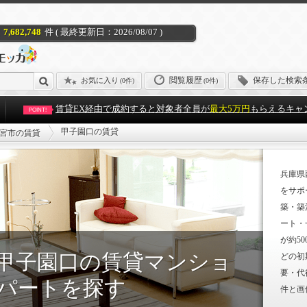
7,682,748
件 ( 最終更新日：2026/08/07 )
閲覧履歴
保存した検索
お気に入り
(
0件
)
(0件)
賃貸EX経由で成約すると対象者全員が
最大5万円
もらえるキャ
POINT!
甲子園口の賃貸
宮市の賃貸
兵庫県
をサポ
築・築
ート・
が約5
甲子園口の賃貸マンショ
どの初
要・代
パートを探す
件と画