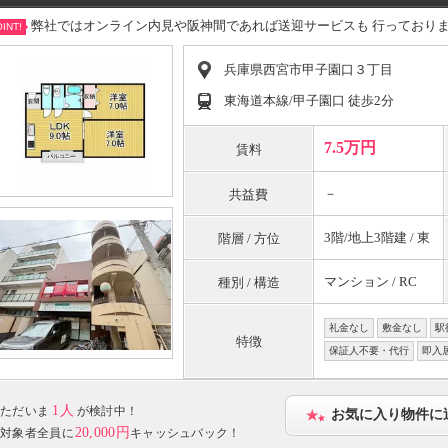
弊社ではオンライン内見や阪神間であれば送迎サービスも 行っており
INT!
兵庫県西宮市甲子園口３丁目
東海道本線/甲子園口 徒歩2分
7.5万円
賃料
－
共益費
3階/地上3階建 / 東
階層 / 方位
マンション / RC
種別 / 構造
礼金なし
敷金なし
駅
特徴
保証人不要・代行
即入
1人
ただいま
が検討中！
お気に入り物件に
20,000円
対象者全員に
キャッシュバック！