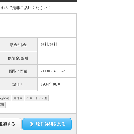
ますので是非ご活用ください！
無料
/
無料
敷金/礼金
－/－
保証金/敷引
2LDK / 45.8m²
間取 / 面積
1984年06月
築年月
徒歩5分
角部屋
バス・トイレ別
居可
追加する
物件詳細を見る