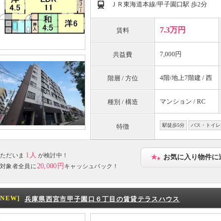
ＪＲ東海道本線/甲子園口駅 歩2分
7.3万円
賃料
7,000円
共益費
4階/地上7階建 / 西
階層 / 方位
マンション / RC
種別 / 構造
駅徒歩5分
バス・トイレ
特徴
1人
ただいま
が検討中！
お気に入り物件に
20,000円
対象者全員に
キャッシュバック！
[NEW]
兵庫県西宮市甲子園口６丁目の賃貸テラスハウス