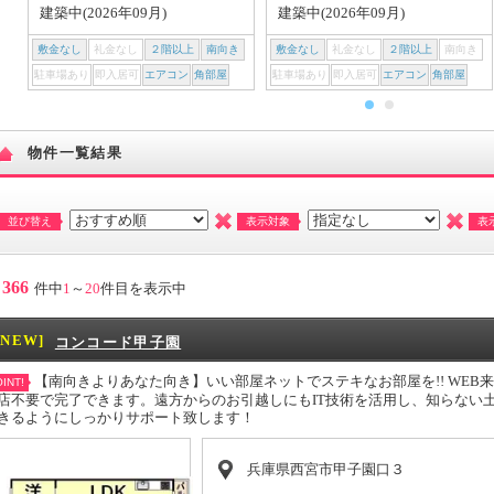
建築中(2026年09月)
建築中(2026年09月)
敷金なし
礼金なし
２階以上
南向き
敷金なし
礼金なし
２階以上
南向き
駐車場あり
即入居可
エアコン
角部屋
駐車場あり
即入居可
エアコン
角部屋
物件一覧結果
並び替え
表示対象
表
366
件中
1
～
20
件目を表示中
[NEW]
コンコード甲子園
【南向きよりあなた向き】いい部屋ネットでステキなお部屋を!! WE
INT!
店不要で完了できます。遠方からのお引越しにもIT技術を活用し、知らない
きるようにしっかりサポート致します！
兵庫県西宮市甲子園口３