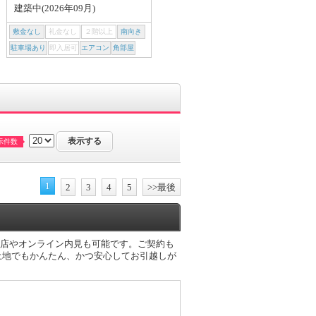
建築中(2026年09月)
建築中(2026年09月)
敷金なし
礼金なし
２階以上
南向き
敷金なし
礼金なし
２階以上
南向き
駐車場あり
即入居可
エアコン
角部屋
駐車場あり
即入居可
エアコン
角部屋
示件数
1
2
3
4
5
>>最後
B来店やオンライン内見も可能です。ご契約も
土地でもかんたん、かつ安心してお引越しが