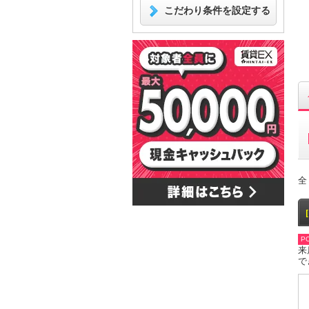
こだわり条件を設定する
全
PO
来
で