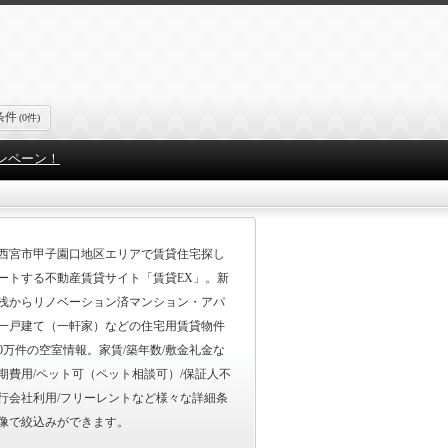
条件
(0件)
ンペーン！
西宮市甲子園口地区エリアで賃貸住宅探し
ートする不動産賃貸サイト「賃貸EX」。新
浅からリノベーション済マンション・アパ
一戸建て（一軒家）などの住宅用賃貸物件
00万件の空室情報。家賃/築年数/敷金礼金な
期費用/ペット可（ペット相談可）/保証人不
行会社利用/フリーレントなど様々な詳細条
像で絞込みができます。