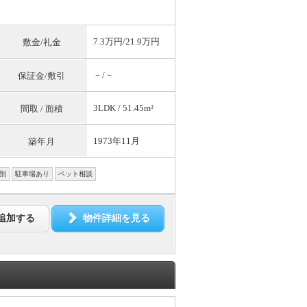
7.3万円/21.9万円
敷金/礼金
－/－
保証金/敷引
3LDK / 51.45m²
間取 / 面積
1973年11月
築年月
別
駐車場あり
ペット相談
追加する
物件詳細を見る