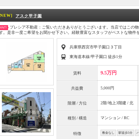
[NEW]
アスク甲子園
プレシア不動産：ご覧いただきありがとうございます。当店ではこの物
INT!
す。是非一度ご希望をお聞かせ下さい。経験豊富なスタッフがベストな物件
兵庫県西宮市甲子園口３丁目
東海道本線/甲子園口 徒歩1分
9.5万円
賃料
5,000円
共益費
2階/地上3階建 / 北
階層 / 方位
マンション / RC
種別 / 構造
敷金なし
駅徒歩5分
特徴