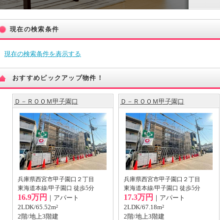
現在の検索条件
現在の検索条件を表示する
おすすめピックアップ物件！
Ｄ－ＲＯＯＭ甲子園口
Ｄ－ＲＯＯＭ甲子園口
兵庫県西宮市甲子園口２丁目
兵庫県西宮市甲子園口２丁目
東海道本線/甲子園口 徒歩5分
東海道本線/甲子園口 徒歩5分
16.9万円
17.3万円
｜アパート
｜アパート
2LDK/65.52m²
2LDK/67.18m²
2階/地上3階建
2階/地上3階建