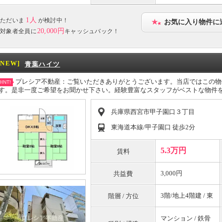
1人
ただいま
が検討中！
お気に入り物件に
20,000円
対象者全員に
キャッシュバック！
[NEW]
青葉ハイツ
プレシア不動産：ご覧いただきありがとうございます。当店ではこの物
INT!
す。是非一度ご希望をお聞かせ下さい。経験豊富なスタッフがベストな物件
兵庫県西宮市甲子園口３丁目
東海道本線/甲子園口 徒歩2分
5.3万円
賃料
3,000円
共益費
3階/地上4階建 / 東
階層 / 方位
マンション / 鉄骨