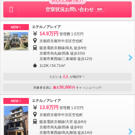
かんたん30秒で完了!
空室状況お問い合わせ
無料
エテルノアレイア
NEW！
14.9万円
管理費 1.0万円
京都府京都市中京区空也町
阪急電鉄京都線/烏丸 徒歩9分
京都市烏丸線/四条 徒歩10分
京都市東西線/二条城前 徒歩12分
1LDK
/
54.71m²
2人
ただいま
が検討中！
50,000
対象者全員に
最大
円
キャッシュバック!
エテルノアレイア
NEW！
13.9万円
管理費 1.0万円
京都府京都市中京区空也町
阪急電鉄京都線/大宮 徒歩8分
京都市烏丸線/四条 徒歩9分
京都市東西線/烏丸御池 徒歩14分