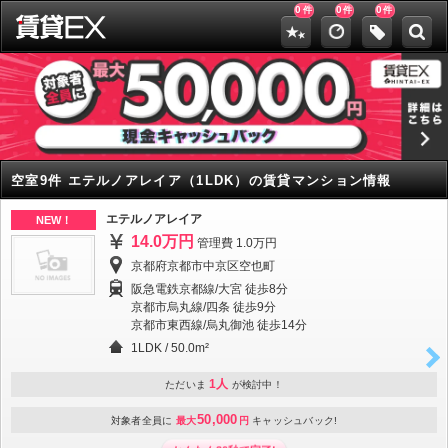
0
0
0
件
件
件
空室9件 エテルノアレイア（1LDK）の賃貸マンション情報
エテルノアレイア
NEW！
14.0万円
管理費 1.0万円
京都府京都市中京区空也町
阪急電鉄京都線/大宮 徒歩8分
京都市烏丸線/四条 徒歩9分
京都市東西線/烏丸御池 徒歩14分
1LDK
/
50.0m²
1人
ただいま
が検討中！
50,000
対象者全員に
最大
円
キャッシュバック!