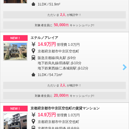
1LDK
/
51.9m²
2人
ただいま
が検討中！
50,000
対象者全員に
円
キャッシュバック!
エテルノアレイア
NEW！
14.9万円
管理費 1.0万円
京都府京都市中京区空也町
阪急京都線/烏丸駅 歩9分
地下鉄烏丸線/四条駅 歩10分
地下鉄東西線/二条城前駅 歩12分
1LDK
/
54.71m²
2人
ただいま
が検討中！
20,000
対象者全員に
円
キャッシュバック!
京都府京都市中京区空也町の賃貸マンション
NEW！
14.9万円
管理費 1.0万円
京都府京都市中京区空也町
京都市烏丸線/四条 徒歩8分