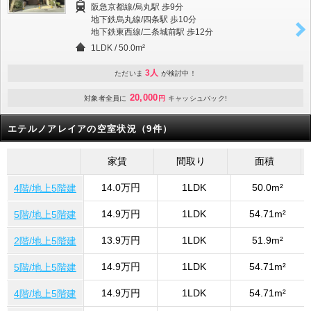
阪急京都線/烏丸駅 歩9分
地下鉄烏丸線/四条駅 歩10分
地下鉄東西線/二条城前駅 歩12分
1LDK
/
50.0m²
3人
ただいま
が検討中！
20,000
対象者全員に
円
キャッシュバック!
エテルノアレイアの空室状況（9件）
家賃
間取り
面積
14.0万円
1LDK
50.0m²
4階/地上5階建
14.9万円
1LDK
54.71m²
5階/地上5階建
13.9万円
1LDK
51.9m²
2階/地上5階建
14.9万円
1LDK
54.71m²
5階/地上5階建
14.9万円
1LDK
54.71m²
4階/地上5階建