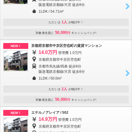
阪急電鉄京都線/大宮 徒歩8分
1LDK
/
54.71m²
1人
ただいま
が検討中！
50,000
対象者全員に
円
キャッシュバック!
京都府京都市中京区空也町の賃貸マンション
NEW！
14.0万円
管理費 1.0万円
京都府京都市中京区空也町
京都市烏丸線/四条 徒歩8分
阪急電鉄京都線/大宮 徒歩8分
1LDK
/
50.0m²
2人
ただいま
が検討中！
50,000
対象者全員に
円
キャッシュバック!
エテルノアレイア / 502
NEW！
14.9万円
管理費 1.0万円
京都府京都市中京区空也町