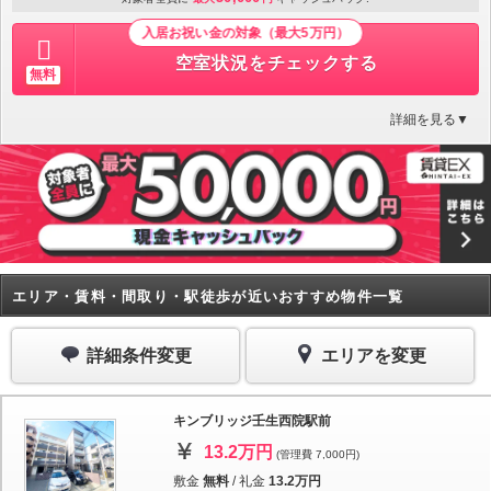
入居お祝い金の対象（最大5万円）
空室状況をチェックする
無料
詳細を見る▼
エリア・賃料・間取り・駅徒歩が近いおすすめ物件一覧
詳細条件変更
エリアを変更
キンブリッジ壬生西院駅前
13.2万円
(管理費 7,000円)
敷金
無料
/
礼金
13.2万円