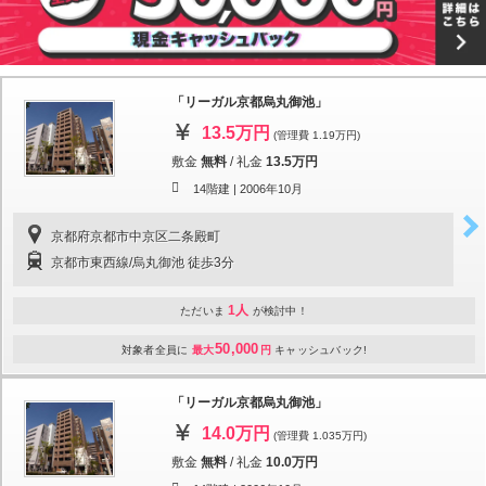
「リーガル京都烏丸御池」
13.5万円
(管理費 1.19万円)
敷金
無料
/
礼金
13.5万円
14階建 |
2006年10月
京都府京都市中京区二条殿町
京都市東西線/烏丸御池 徒歩3分
1人
ただいま
が検討中！
50,000
対象者全員に
最大
円
キャッシュバック!
「リーガル京都烏丸御池」
14.0万円
(管理費 1.035万円)
敷金
無料
/
礼金
10.0万円