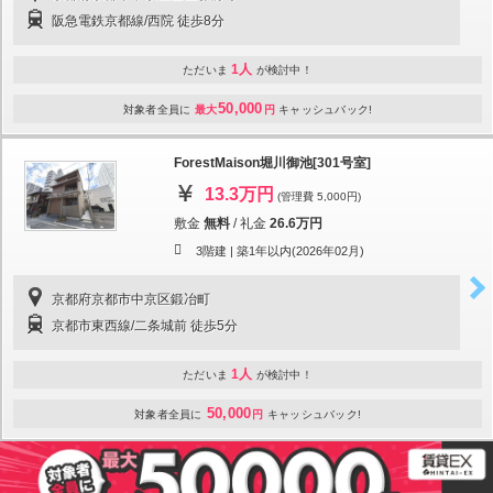
阪急電鉄京都線/西院 徒歩8分
1人
ただいま
が検討中！
50,000
対象者全員に
最大
円
キャッシュバック!
ForestMaison堀川御池[301号室]
13.3万円
(管理費 5,000円)
敷金
無料
/
礼金
26.6万円
3階建 |
築1年以内(2026年02月)
京都府京都市中京区鍛冶町
京都市東西線/二条城前 徒歩5分
1人
ただいま
が検討中！
50,000
対象者全員に
円
キャッシュバック!