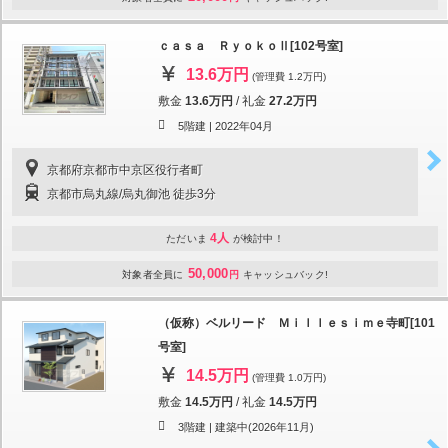
ｃａｓａ ＲｙｏｋｏⅡ[102号室]
13.6万円
(管理費 1.2万円)
敷金
13.6万円
/
礼金
27.2万円
5階建 |
2022年04月
京都府京都市中京区役行者町
京都市烏丸線/烏丸御池 徒歩3分
4人
ただいま
が検討中！
50,000
対象者全員に
円
キャッシュバック!
（仮称）ベルリード Ｍｉｌｌｅｓｉｍｅ寺町[101
号室]
14.5万円
(管理費 1.0万円)
敷金
14.5万円
/
礼金
14.5万円
3階建 |
建築中(2026年11月)