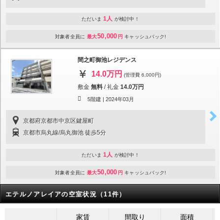
1人
ただいま
が検討中！
50,000
対象者全員に
最大
円
キャッシュバック!
間之町御池レジデンス
14.0万円
(管理費 6,000円)
敷金
無料
/
礼金
14.0万円
5階建 |
2024年03月
京都府京都市中京区鍵屋町
京都市烏丸線/烏丸御池 徒歩5分
1人
ただいま
が検討中！
50,000
対象者全員に
最大
円
キャッシュバック!
エテルノアレイアの空室状況（11件）
家賃
間取り
面積