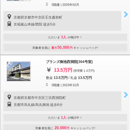
5階建 |
2025年02月
京都府京都市中京区壬生森前町
京福嵐山本線/西院 徒歩5分
3人
ただいま
が検討中！
50,000
対象者全員に
最大
円
キャッシュバック!
ブランズ御池西洞院[304号室]
13.5万円
(管理費 1.4万円)
敷金
13.5万円
/
礼金
13.5万円
5階建 |
2023年10月
京都府京都市中京区三坊西洞院町
京都市烏丸線/烏丸御池 徒歩6分
1人
ただいま
が検討中！
20,000
対象者全員に
円
キャッシュバック!