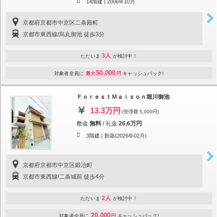
14階建 |
2006年10月
京都府京都市中京区二条殿町
京都市東西線/烏丸御池 徒歩3分
3人
ただいま
が検討中！
50,000
対象者全員に
最大
円
キャッシュバック!
ＦｏｒｅｓｔＭａｉｓｏｎ堀川御池
13.3万円
(管理費 5,000円)
敷金
無料
/
礼金
26.6万円
3階建 |
新築(2026年02月)
京都府京都市中京区鍛冶町
京都市東西線/二条城前 徒歩4分
2人
ただいま
が検討中！
20,000
対象者全員に
円
キャッシュバック!