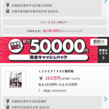
京都府京都市中京区要法寺前町
京都市東西線/京都市役所前 徒歩6分
2人
ただいま
が検討中！
50,000
対象者全員に
最大
円
キャッシュバック!
ＬＵＸＥＳＴＡＧＥ御所南
13.5万円
(管理費 7,000円)
敷金
13.5万円
/
礼金
27.0万円
5階建 |
2014年02月
京都府京都市中京区壺屋町
京都市烏丸線/丸太町 徒歩4分