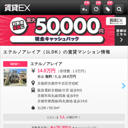
0
0
0
件
件
件
エテルノアレイア（1LDK）の賃貸マンション情報
エテルノアレイア
NEW！
14.0万円
（管理費 : 1.0万円）
敷金
無料
/
礼金
28.0万円
京都府京都市中京区空也町
阪急電鉄京都線/大宮 徒歩8分
京都市烏丸線/四条 徒歩9分
京都市東西線/烏丸御池 徒歩14分
1LDK / 50.0m²
3人
ただいま
が検討中！
50,000
対象者全員に
最大
円
キャッシュバック!