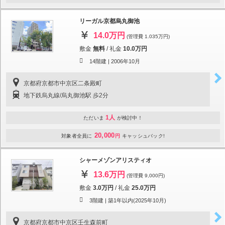
リーガル京都烏丸御池
14.0万円
(管理費 1.035万円)
敷金
無料
/
礼金
10.0万円
14階建 |
2006年10月
京都府京都市中京区二条殿町
地下鉄烏丸線/烏丸御池駅 歩2分
1人
ただいま
が検討中！
20,000
対象者全員に
円
キャッシュバック!
シャーメゾンアリスティオ
13.6万円
(管理費 9,000円)
敷金
3.0万円
/
礼金
25.0万円
3階建 |
築1年以内(2025年10月)
京都府京都市中京区壬生森前町