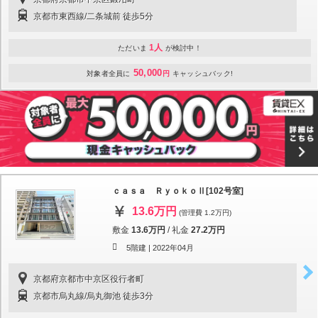
京都市東西線/二条城前 徒歩5分
1人
ただいま
が検討中！
50,000
対象者全員に
円
キャッシュバック!
ｃａｓａ ＲｙｏｋｏⅡ[102号室]
13.6万円
(管理費 1.2万円)
敷金
13.6万円
/
礼金
27.2万円
5階建 |
2022年04月
京都府京都市中京区役行者町
京都市烏丸線/烏丸御池 徒歩3分