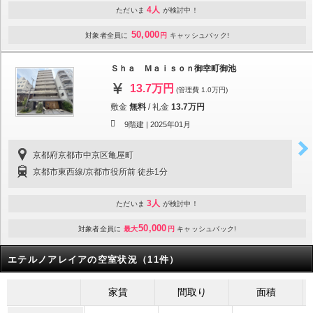
4人
ただいま
が検討中！
50,000
対象者全員に
円
キャッシュバック!
Ｓｈａ Ｍａｉｓｏｎ御幸町御池
13.7万円
(管理費 1.0万円)
敷金
無料
/
礼金
13.7万円
9階建 |
2025年01月
京都府京都市中京区亀屋町
京都市東西線/京都市役所前 徒歩1分
3人
ただいま
が検討中！
50,000
対象者全員に
最大
円
キャッシュバック!
エテルノアレイアの空室状況（11件）
家賃
間取り
面積