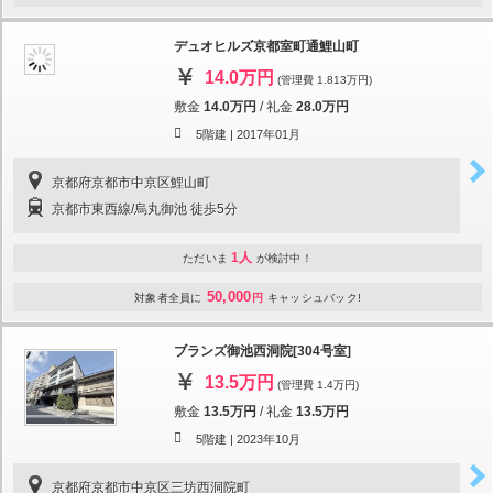
デュオヒルズ京都室町通鯉山町
14.0万円
(管理費 1.813万円)
敷金
14.0万円
/
礼金
28.0万円
5階建 |
2017年01月
京都府京都市中京区鯉山町
京都市東西線/烏丸御池 徒歩5分
1人
ただいま
が検討中！
50,000
対象者全員に
円
キャッシュバック!
ブランズ御池西洞院[304号室]
13.5万円
(管理費 1.4万円)
敷金
13.5万円
/
礼金
13.5万円
5階建 |
2023年10月
京都府京都市中京区三坊西洞院町