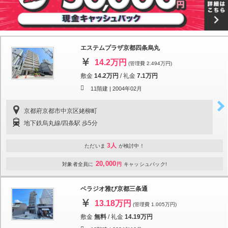
エステムプラザ京都四条烏丸
14.2万円
(管理費 2.494万円)
敷金
14.2万円
/
礼金
7.1万円
11階建 |
2004年02月
京都府京都市中京区姥柳町
地下鉄烏丸線/四条駅 歩5分
3人
ただいま
が検討中！
20,000
対象者全員に
円
キャッシュバック!
ベラジオ雅び京都三条通
13.18万円
(管理費 1.005万円)
敷金
無料
/
礼金
14.19万円