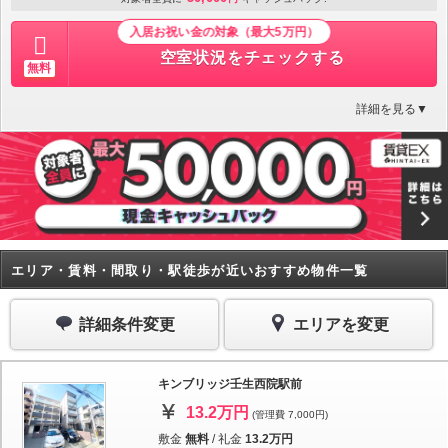
入居お祝い金の対象（最大5万円）
空室状況をチェックする
無料
詳細を見る▼
エリア・賃料・間取り・駅徒歩が近いおすすめ物件一覧
詳細条件変更
エリアを変更
キンブリッジ壬生西院駅前
13.2万円
(管理費 7,000円)
敷金
無料
/
礼金
13.2万円