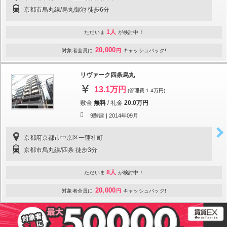
京都市烏丸線/烏丸御池 徒歩6分
1人
ただいま
が検討中！
20,000
対象者全員に
円
キャッシュバック!
リヴァーク四条烏丸
13.1万円
(管理費 1.4万円)
敷金
無料
/
礼金
20.0万円
9階建 |
2014年09月
京都府京都市中京区一蓮社町
京都市烏丸線/四条 徒歩3分
8人
ただいま
が検討中！
20,000
対象者全員に
円
キャッシュバック!