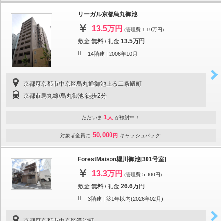
リーガル京都烏丸御池
13.5万円
(管理費 1.19万円)
敷金
無料
/
礼金
13.5万円
14階建 |
2006年10月
京都府京都市中京区烏丸通御池上る二条殿町
京都市烏丸線/烏丸御池 徒歩2分
1人
ただいま
が検討中！
50,000
対象者全員に
円
キャッシュバック!
ForestMaison堀川御池[301号室]
13.3万円
(管理費 5,000円)
敷金
無料
/
礼金
26.6万円
3階建 |
築1年以内(2026年02月)
京都府京都市中京区鍛冶町