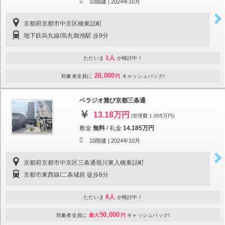
10階建 |
2024年10月
京都府京都市中京区橋東詰町
地下鉄烏丸線/烏丸御池駅 歩9分
1人
ただいま
が検討中！
20,000
対象者全員に
円
キャッシュバック!
ベラジオ雅び京都三条通
13.18万円
(管理費 1.005万円)
敷金
無料
/
礼金
14.185万円
10階建 |
2024年10月
京都府京都市中京区三条通堀川東入橋東詰町
京都市東西線/二条城前 徒歩8分
8人
ただいま
が検討中！
50,000
対象者全員に
最大
円
キャッシュバック!