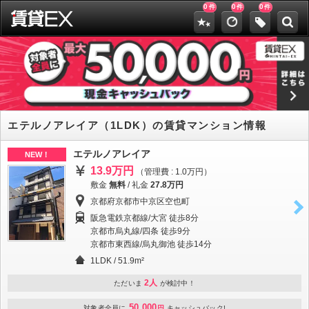
0
0
0
件
件
件
エテルノアレイア（1LDK）の賃貸マンション情報
エテルノアレイア
NEW！
13.9万円
（管理費 : 1.0万円）
敷金
無料
/
礼金
27.8万円
京都府京都市中京区空也町
阪急電鉄京都線/大宮 徒歩8分
京都市烏丸線/四条 徒歩9分
京都市東西線/烏丸御池 徒歩14分
1LDK / 51.9m²
2人
ただいま
が検討中！
50,000
対象者全員に
円
キャッシュバック!