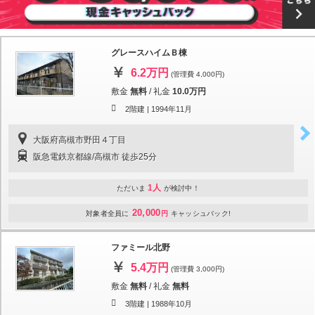
グレースハイムＢ棟
6.2万円
(管理費 4,000円)
敷金
無料
/
礼金
10.0万円
2階建 |
1994年11月
大阪府高槻市野田４丁目
阪急電鉄京都線/高槻市 徒歩25分
1人
ただいま
が検討中！
20,000
対象者全員に
円
キャッシュバック!
ファミール北野
5.4万円
(管理費 3,000円)
敷金
無料
/
礼金
無料
3階建 |
1988年10月