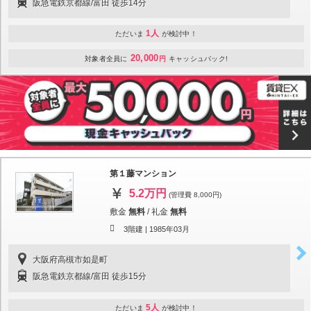
阪急電鉄京都線/富田 徒歩14分
1人
ただいま
が検討中！
20,000
対象者全員に
円
キャッシュバック!
第１藤マンション
5.2万円
(管理費 8,000円)
敷金
無料
/
礼金
無料
3階建 |
1985年03月
大阪府高槻市如是町
阪急電鉄京都線/富田 徒歩15分
5人
ただいま
が検討中！