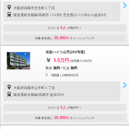
大阪府高槻市芝生町１丁目
阪急電鉄京都線/高槻市 バス9分 芝生西口バス停から徒歩5分
6人
ただいま
が検討中！
20,000
対象者全員に
円
キャッシュバック!
光栄ハイツ山手[204号室]
5.5万円
(管理費 5,000円)
敷金
無料
/
礼金
無料
5階建 |
1988年02月
大阪府高槻市山手町１丁目
阪急電鉄京都線/高槻市 徒歩25分
5人
ただいま
が検討中！
20,000
対象者全員に
円
キャッシュバック!