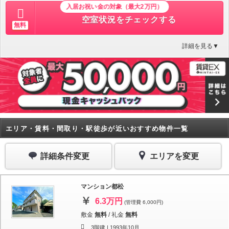
入居お祝い金の対象（最大2万円）
空室状況をチェックする
無料
詳細を見る▼
エリア・賃料・間取り・駅徒歩が近いおすすめ物件一覧
詳細条件変更
エリアを変更
マンション都松
6.3万円
(管理費 6,000円)
敷金
無料
/
礼金
無料
3階建 |
1993年10月