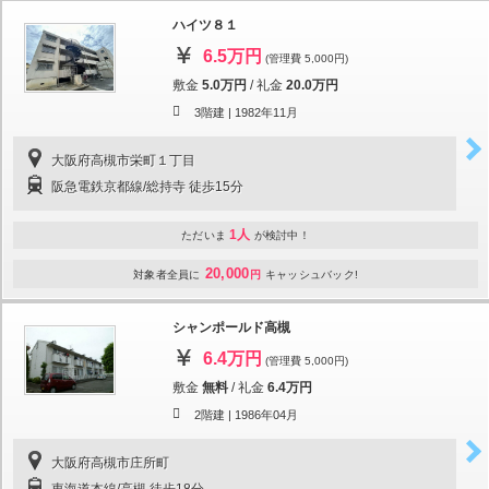
ハイツ８１
6.5万円
(管理費 5,000円)
敷金
5.0万円
/
礼金
20.0万円
3階建 |
1982年11月
大阪府高槻市栄町１丁目
阪急電鉄京都線/総持寺 徒歩15分
1人
ただいま
が検討中！
20,000
対象者全員に
円
キャッシュバック!
シャンポールド高槻
6.4万円
(管理費 5,000円)
敷金
無料
/
礼金
6.4万円
2階建 |
1986年04月
大阪府高槻市庄所町
東海道本線/高槻 徒歩18分