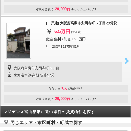
20,000
対象者全員に
円
キャッシュバック!
[一戸建] 大阪府高槻市安岡寺町５丁目 の賃貸
6.5万円
(管理費 －)
敷金
無料
/
礼金
15.0万円
2階建 |
1975年01月
大阪府高槻市安岡寺町５丁目
東海道本線/高槻 徒歩57分
1人
ただいま
が検討中！
20,000
対象者全員に
円
キャッシュバック!
レジデンス冨山郡家に近い条件の賃貸物件を探す
同じエリア・市区町村・町域で探す