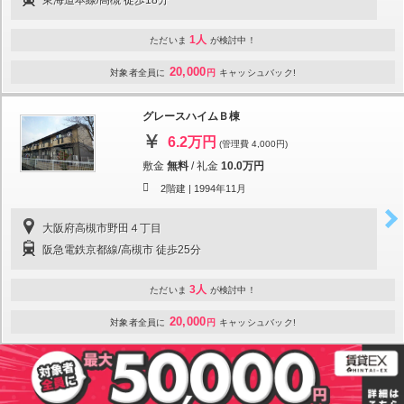
1人
ただいま
が検討中！
20,000
対象者全員に
円
キャッシュバック!
グレースハイムＢ棟
6.2万円
(管理費 4,000円)
敷金
無料
/
礼金
10.0万円
2階建 |
1994年11月
大阪府高槻市野田４丁目
阪急電鉄京都線/高槻市 徒歩25分
3人
ただいま
が検討中！
20,000
対象者全員に
円
キャッシュバック!