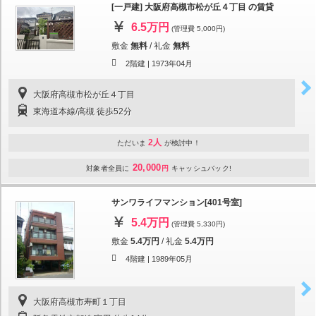
[一戸建] 大阪府高槻市松が丘４丁目 の賃貸
6.5万円
(管理費 5,000円)
敷金
無料
/
礼金
無料
2階建 |
1973年04月
大阪府高槻市松が丘４丁目
東海道本線/高槻 徒歩52分
2人
ただいま
が検討中！
20,000
対象者全員に
円
キャッシュバック!
サンワライフマンション[401号室]
5.4万円
(管理費 5,330円)
敷金
5.4万円
/
礼金
5.4万円
4階建 |
1989年05月
大阪府高槻市寿町１丁目