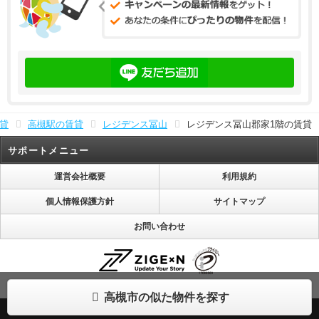
貸
高槻駅の賃貸
レジデンス冨山
レジデンス冨山郡家1階の賃貸
サポートメニュー
運営会社概要
利用規約
個人情報保護方針
サイトマップ
お問い合わせ
株式会社じげんは「プライバシーマーク」使用許諾事業者として認定されています。
高槻市の似た物件を探す
(C) ZIGExN CO., LTD. ALL RIGHTS RESERVED.