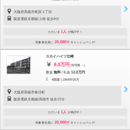
大阪府高槻市梶原３丁目
阪急電鉄京都線/上牧 徒歩9分
1人
ただいま
が検討中！
20,000
対象者全員に
円
キャッシュバック!
スカイハイツ辻崎
6.0万円
(管理費 －)
敷金
無料
/
礼金
12.0万円
4階建 |
1966年05月
大阪府高槻市春日町
阪急電鉄京都線/高槻市 徒歩15分
1人
ただいま
が検討中！
20,000
対象者全員に
円
キャッシュバック!