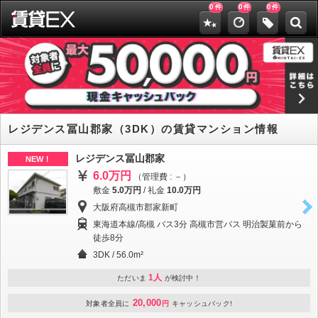
0
0
0
件
件
件
レジデンス冨山郡家（3DK）の賃貸マンション情報
レジデンス冨山郡家
NEW！
6.0万円
（管理費 : －）
敷金
5.0万円
/
礼金
10.0万円
大阪府高槻市郡家新町
東海道本線/高槻 バス3分 高槻市営バス 明治製菓前から
徒歩8分
3DK / 56.0m²
1人
ただいま
が検討中！
20,000
対象者全員に
円
キャッシュバック!