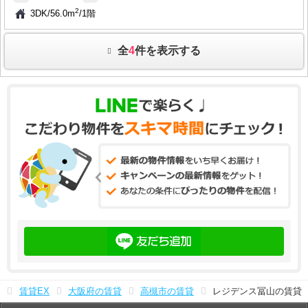
2
3DK
/
56.0m
/
1階
全
4
件を表示する
賃貸EX
大阪府の賃貸
高槻市の賃貸
レジデンス冨山の賃貸