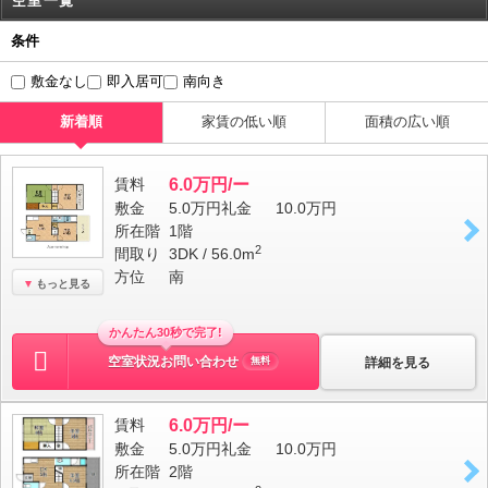
空室一覧
条件
敷金なし
即入居可
南向き
新着順
家賃の低い順
面積の広い順
賃料
6.0万円/ー
敷金
5.0万円
礼金
10.0万円
所在階
1階
2
間取り
3DK / 56.0m
方位
南
もっと見る
かんたん30秒で完了!
空室状況お問い合わせ
詳細を見る
無料
賃料
6.0万円/ー
敷金
5.0万円
礼金
10.0万円
所在階
2階