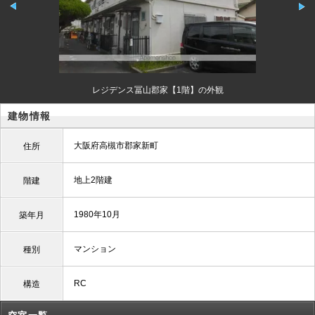
レジデンス冨山郡家【1階】の外観
建物情報
大阪府高槻市郡家新町
住所
地上2階建
階建
1980年10月
築年月
マンション
種別
RC
構造