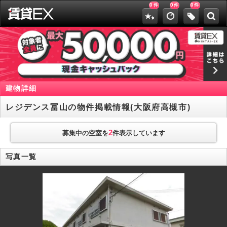
0
0
0
件
件
件
建物詳細
レジデンス冨山の物件掲載情報(大阪府高槻市)
2
募集中の空室を
件表示しています
写真一覧