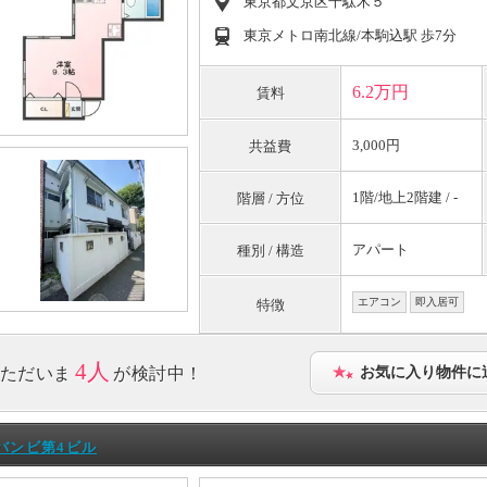
東京都文京区千駄木５
東京メトロ南北線/本駒込駅 歩7分
6.2万円
賃料
3,000円
共益費
1階/地上2階建 / -
階層 / 方位
アパート
種別 / 構造
エアコン
即入居可
特徴
4人
ただいま
が検討中！
お気に入り物件に
バンビ第4ビル