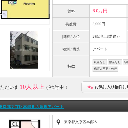
6.0万円
賃料
3,000円
共益費
2階/地上3階建 / -
階層 / 方位
アパート
種別 / 構造
礼金なし
敷金なし
駅
特徴
保証人不要・代行
10人以上
ただいま
が検討中！
お気に入り物件に
東京都文京区本郷５の賃貸アパート
東京都文京区本郷５