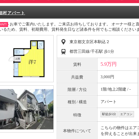
細村アパート
お車でご案内いたします。ご来店お待ちしております。 オーナー様と
INT!
いるため、賃料、初期費用、賃料発生日など諸条件を何でもご相談ください
東京都文京区本駒込２
都営三田線/千石駅 歩1分
5.9万円
賃料
3,000円
共益費
1階/地上2階建 / -
階層 / 方位
アパート
種別 / 構造
駅徒歩5分
エアコン
特徴
こちらの物件はエア
本物件について
を抑えることが出来