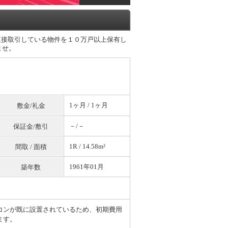
直接取引している物件を１０万戸以上保有し
ませ。
1ヶ月 / 1ヶ月
敷金/礼金
－/－
保証金/敷引
1R / 14.58m²
間取 / 面積
1961年01月
築年数
コンが既に設置されているため、初期費用
ます。