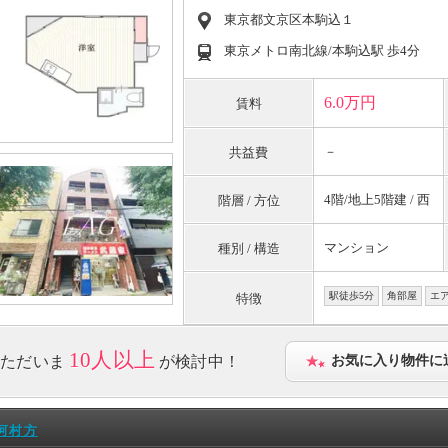
東京都文京区本駒込１
東京メトロ南北線/本駒込駅 歩4分
6.0万円
賃料
－
共益費
4階/地上5階建 / 西
階層 / 方位
マンション
種別 / 構造
駅徒歩5分
角部屋
エ
特徴
10人以上
ただいま
が検討中！
お気に入り物件に
河村方