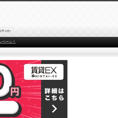
条件
(0件)
ンペーン！