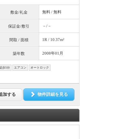
無料
/
無料
敷金/礼金
－/－
保証金/敷引
1R / 10.37m²
間取 / 面積
2008年01月
築年数
徒歩5分
エアコン
オートロック
追加する
物件詳細を見る