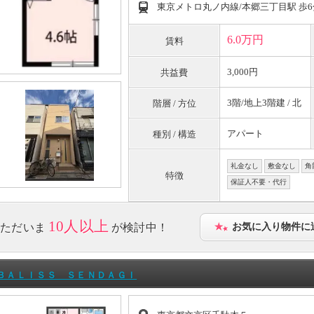
東京メトロ丸ノ内線/本郷三丁目駅 歩6
6.0万円
賃料
3,000円
共益費
3階/地上3階建 / 北
階層 / 方位
アパート
種別 / 構造
礼金なし
敷金なし
角
特徴
保証人不要・代行
10人以上
ただいま
が検討中！
お気に入り物件に
ＢＡＬＩＳＳ ＳＥＮＤＡＧＩ