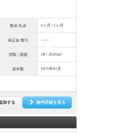
1ヶ月 / 1ヶ月
敷金/礼金
－/－
保証金/敷引
1R / 20.03m²
間取 / 面積
1971年01月
築年数
追加する
物件詳細を見る