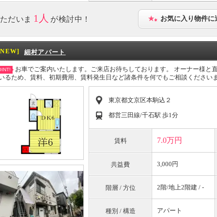
1人
ただいま
が検討中！
お気に入り物件に
[NEW]
細村アパート
お車でご案内いたします。ご来店お待ちしております。 オーナー様と
INT!
いるため、賃料、初期費用、賃料発生日など諸条件を何でもご相談ください
東京都文京区本駒込２
都営三田線/千石駅 歩1分
7.0万円
賃料
3,000円
共益費
2階/地上2階建 / -
階層 / 方位
アパート
種別 / 構造