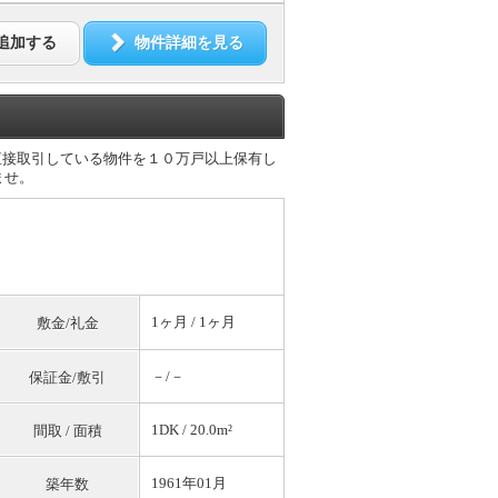
追加する
物件詳細を見る
直接取引している物件を１０万戸以上保有し
ませ。
1ヶ月 / 1ヶ月
敷金/礼金
－/－
保証金/敷引
1DK / 20.0m²
間取 / 面積
1961年01月
築年数