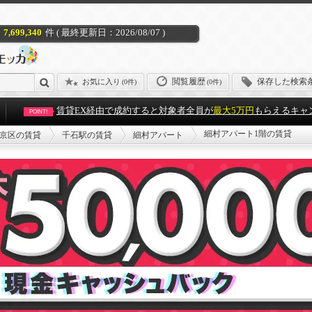
7,699,340
件 ( 最終更新日：2026/08/07 )
閲覧履歴
保存した検索
お気に入り
(
0件
)
(0件)
賃貸EX経由で成約すると対象者全員が
最大5万円
もらえるキャ
POINT!
細村アパート1階の賃貸
京区の賃貸
千石駅の賃貸
細村アパート