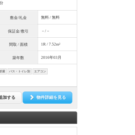
分
無料
/
無料
敷金/礼金
－/－
保証金/敷引
1R / 7.52m²
間取 / 面積
2016年03月
築年数
部屋
バス・トイレ別
エアコン
追加する
物件詳細を見る