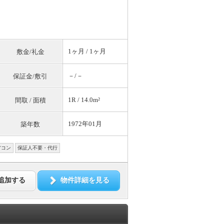
1ヶ月 / 1ヶ月
敷金/礼金
－/－
保証金/敷引
1R / 14.0m²
間取 / 面積
1972年01月
築年数
アコン
保証人不要・代行
追加する
物件詳細を見る