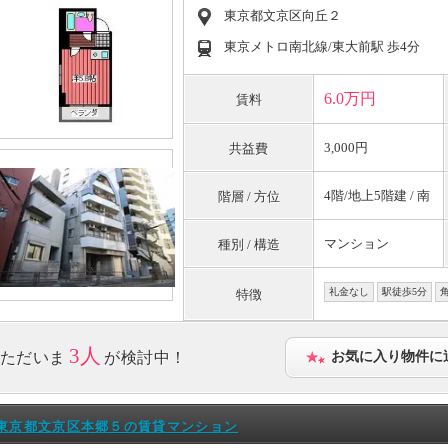
東京都文京区向丘２
東京メトロ南北線/東大前駅 歩4分
6.0万円
賃料
3,000円
共益費
4階/地上5階建 / 南
階層 / 方位
マンション
種別 / 構造
礼金なし
駅徒歩5分
特徴
3人
ただいま
が検討中！
お気に入り物件に
東京都文京区本郷５の賃貸マンション