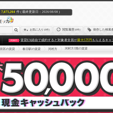
7,675,264
件 ( 最終更新日：2026/08/08 )
閲覧履歴
保存した検索
お気に入り
(
0件
)
(0件)
賃貸EX経由で成約すると対象者全員が
最大5万円
もらえるキャ
POINT!
河村方1階の賃貸
京区の賃貸
春日駅の賃貸
河村方