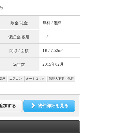
分
無料
/
無料
敷金/礼金
－/－
保証金/敷引
1R / 7.52m²
間取 / 面積
2015年02月
築年数
部屋
エアコン
オートロック
保証人不要・代行
追加する
物件詳細を見る