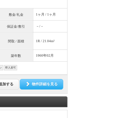
1ヶ月 / 1ヶ月
敷金/礼金
－/－
保証金/敷引
1R / 21.04m²
間取 / 面積
1960年02月
築年数
ン
即入居可
追加する
物件詳細を見る