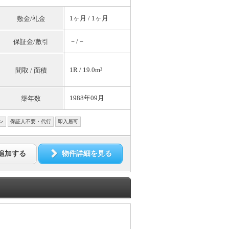
1ヶ月 / 1ヶ月
敷金/礼金
－/－
保証金/敷引
1R / 19.0m²
間取 / 面積
1988年09月
築年数
ン
保証人不要・代行
即入居可
追加する
物件詳細を見る