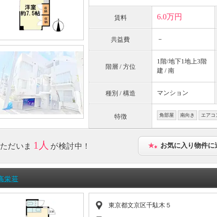
6.0万円
賃料
－
共益費
1階/地下1地上3階
階層 / 方位
建 / 南
マンション
種別 / 構造
角部屋
南向き
エアコ
特徴
1人
ただいま
が検討中！
お気に入り物件に
高栄荘
東京都文京区千駄木５