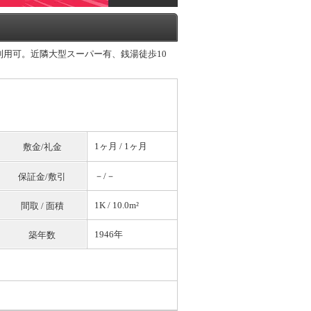
駅利用可。近隣大型スーパー有、銭湯徒歩10
1ヶ月 / 1ヶ月
敷金/礼金
－/－
保証金/敷引
1K / 10.0m²
間取 / 面積
1946年
築年数