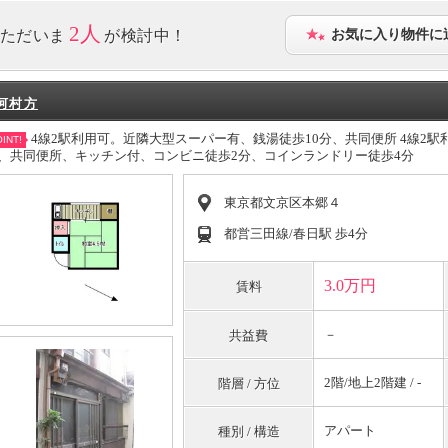
2人
ただいま
が検討中！
お気に入り物件に
河村方
4線2駅利用可。近隣大型スーパー有、銭湯徒歩10分、共同便所 4線2
INT!
、共同便所、キッチン付、コンビニ徒歩2分、コインランドリー徒歩4分
東京都文京区本郷４
都営三田線/春日駅 歩4分
3.0万円
賃料
－
共益費
2階/地上2階建 / -
階層 / 方位
アパート
種別 / 構造