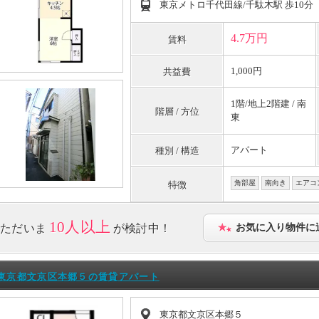
東京メトロ千代田線/千駄木駅 歩10分
4.7万円
賃料
1,000円
共益費
1階/地上2階建 / 南
階層 / 方位
東
アパート
種別 / 構造
角部屋
南向き
エアコ
特徴
10人以上
ただいま
が検討中！
お気に入り物件に
東京都文京区本郷５の賃貸アパート
東京都文京区本郷５