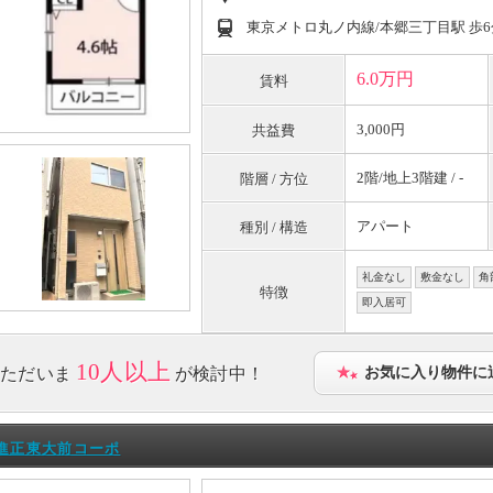
東京メトロ丸ノ内線/本郷三丁目駅 歩6
6.0万円
賃料
3,000円
共益費
2階/地上3階建 / -
階層 / 方位
アパート
種別 / 構造
礼金なし
敷金なし
角
特徴
即入居可
10人以上
ただいま
が検討中！
お気に入り物件に
進正東大前コーポ