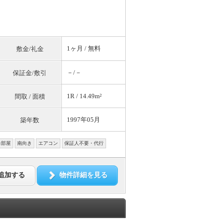
1ヶ月 /
無料
敷金/礼金
－/－
保証金/敷引
1R / 14.49m²
間取 / 面積
1997年05月
築年数
角部屋
南向き
エアコン
保証人不要・代行
追加する
物件詳細を見る