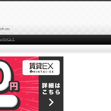
条件
(0件)
ンペーン！