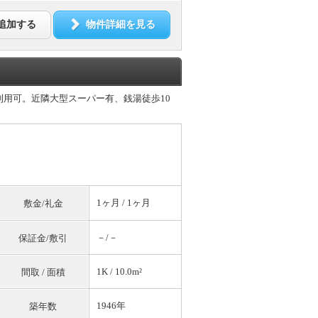
追加する
物件詳細を見る
駅利用可。近隣大型スーパー有、銭湯徒歩10
1ヶ月 / 1ヶ月
敷金/礼金
－/－
保証金/敷引
1K / 10.0m²
間取 / 面積
1946年
築年数