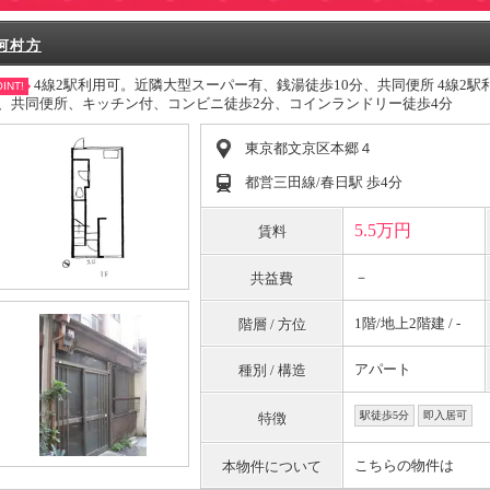
河村方
4線2駅利用可。近隣大型スーパー有、銭湯徒歩10分、共同便所 4線2
INT!
、共同便所、キッチン付、コンビニ徒歩2分、コインランドリー徒歩4分
東京都文京区本郷４
都営三田線/春日駅 歩4分
5.5万円
賃料
－
共益費
1階/地上2階建 / -
階層 / 方位
アパート
種別 / 構造
駅徒歩5分
即入居可
特徴
こちらの物件は
本物件について