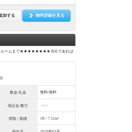
追加する
物件詳細を見る
はルームまで★★★★★★★★当社であれば
分
無料
/
無料
敷金/礼金
－/－
保証金/敷引
1R / 7.52m²
間取 / 面積
2016年03月
築年月