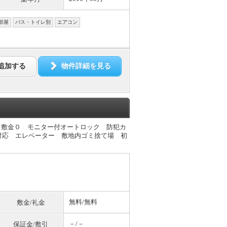
部屋
バス・トイレ別
エアコン
追加する
物件詳細を見る
０敷金０ モニター付オートロック 防犯カ
対応 エレベーター 敷地内ゴミ捨て場 初
無料
/
無料
敷金/礼金
－/－
保証金/敷引