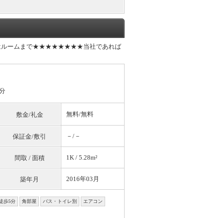
はルームまで★★★★★★★★当社であれば
分
無料
/
無料
敷金/礼金
－/－
保証金/敷引
1K / 5.28m²
間取 / 面積
2016年03月
築年月
徒歩5分
角部屋
バス・トイレ別
エアコン