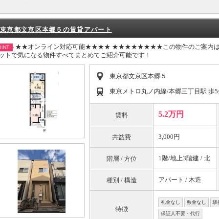
東京都文京区本郷５の賃貸アパート
★★オンライン対応可能★★★★ ★★★★★★★★この物件のご案内
INT!
ットで気になる物件すべてまとめてご紹介可能です！
東京都文京区本郷５
東京メトロ丸ノ内線/本郷三丁目駅 歩5
5.2万円
賃料
3,000円
共益費
1階/地上3階建 / 北
階層 / 方位
アパート / 木造
種別 / 構造
礼金なし
敷金なし
駅
特徴
保証人不要・代行