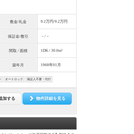
9.2万円/9.2万円
敷金/礼金
－/－
保証金/敷引
1DK / 30.0m²
間取 / 面積
1968年01月
築年月
ン
オートロック
保証人不要・代行
追加する
物件詳細を見る