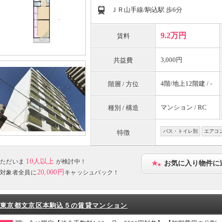
ＪＲ山手線/駒込駅 歩6分
9.2万円
賃料
3,000円
共益費
4階/地上12階建 / -
階層 / 方位
マンション / RC
種別 / 構造
バス・トイレ別
エアコ
特徴
10人以上
ただいま
が検討中！
お気に入り物件に
20,000円
対象者全員に
キャッシュバック！
東京都文京区本駒込５の賃貸マンション