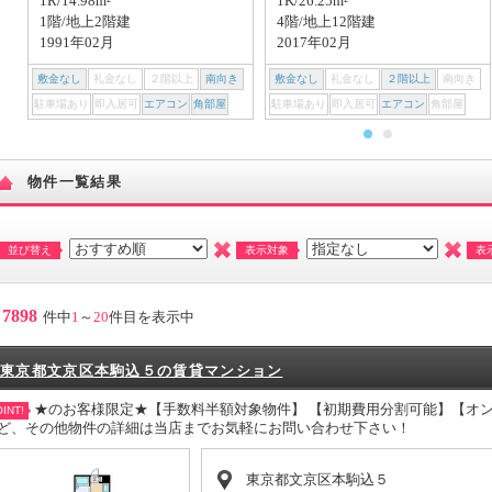
1R/14.98m²
1K/26.25m²
1階/地上2階建
4階/地上12階建
1991年02月
2017年02月
敷金なし
礼金なし
２階以上
南向き
敷金なし
礼金なし
２階以上
南向き
駐車場あり
即入居可
エアコン
角部屋
駐車場あり
即入居可
エアコン
角部屋
物件一覧結果
並び替え
表示対象
表
7898
件中
1
～
20
件目を表示中
東京都文京区本駒込５の賃貸マンション
★のお客様限定★【手数料半額対象物件】 【初期費用分割可能】【オン
INT!
ど、その他物件の詳細は当店までお気軽にお問い合わせ下さい！
東京都文京区本駒込５