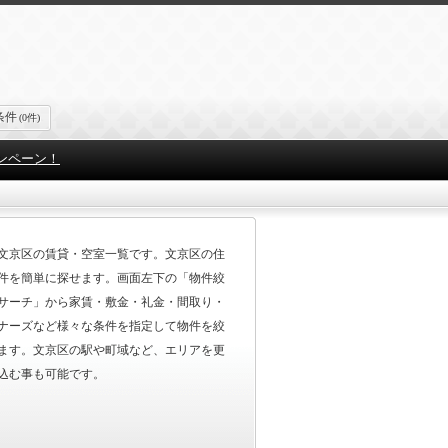
条件
(0件)
ンペーン！
文京区の賃貸・空室一覧です。文京区の住
件を簡単に探せます。画面左下の「物件絞
サーチ」から家賃・敷金・礼金・間取り・
ナーズなど様々な条件を指定して物件を絞
ます。文京区の駅や町域など、エリアを更
込む事も可能です。