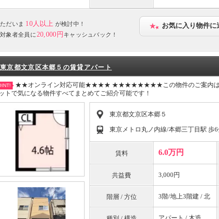
10人以上
ただいま
が検討中！
お気に入り物件に
20,000円
対象者全員に
キャッシュバック！
東京都文京区本郷５の賃貸アパート
★★オンライン対応可能★★★★ ★★★★★★★★この物件のご案内
INT!
ットで気になる物件すべてまとめてご紹介可能です！
東京都文京区本郷５
東京メトロ丸ノ内線/本郷三丁目駅 歩6
6.0万円
賃料
3,000円
共益費
3階/地上3階建 / 北
階層 / 方位
アパート / 木造
種別 / 構造