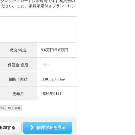
割・クレジットカード決済可能です】契約金の
ください。また、家具家電付きプラン・レン
5.6万円/5.6万円
敷金/礼金
－/－
保証金/敷引
1DK / 23.73m²
間取 / 面積
1986年01月
築年月
代行
即入居可
追加する
物件詳細を見る