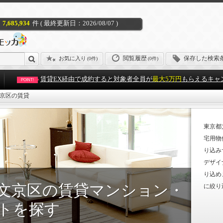
7,685,934
件 ( 最終更新日：2026/08/07 )
閲覧履歴
保存した検索
お気に入り
(
0件
)
(0件)
賃貸EX経由で成約すると対象者全員が
最大5万円
もらえるキャ
POINT!
京区の賃貸
東京都
宅用物
り込み
デザイ
り込め
文京区の賃貸マンション・
に絞り
トを探す