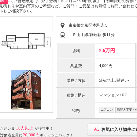
問い合せ限定【仲介手数料1.10ヶ月→5500円対象】 【初期費用の分
INT!
見積もりや室内写真のご希望など、ご質問・ご要望はお気軽にお問い合わせ
ルもご相談下さい。
東京都文京区本駒込５
ＪＲ山手線/駒込駅 歩11分
5.6万円
賃料
4,000円
共益費
5階/地上5階建 / -
階層 / 方位
マンション / RC
種別 / 構造
エアコン
保証人不要・
特徴
10人以上
ただいま
が検討中！
お気に入り物件に
20,000円
対象者全員に
キャッシュバック！