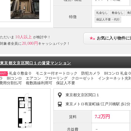
礼金なし
敷金なし
角
特徴
保証人不要・代行
10人以上
ただいま
が検討中！
お気に入り物件に
20,000円
対象者全員に
キャッシュバック！
東京都文京区関口１の賃貸マンション
礼金０敷金０ モニター付オートロック 防犯カメラ IHコンロ 礼金
INT!
ラ IHコンロ エアコン フローリング クローゼット インターネット光
費用分割払可 複数路線利用可 保証人不要
東京都文京区関口１
東京メトロ有楽町線/江戸川橋駅 歩2分
7.2万円
賃料
－
共益費