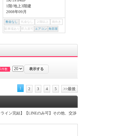
1K/19.84m²
1K/19.87m²
1階/地上3階建
1階/地上2階建
2008年09月
2011年06月
敷金なし
礼金なし
２階以上
南向き
敷金なし
礼金なし
２階以上
南向き
駐車場あり
即入居可
エアコン
角部屋
駐車場あり
即入居可
エアコン
角部屋
示件数
1
2
3
4
5
>>最後
ライン完結】【LINEのみ可】その他、交渉