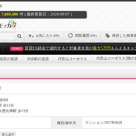
報
7,669,486
件 ( 最終更新日：2026/08/07 )
閲覧履歴
保存した検索
お気に入り
(
0件
)
(0件)
賃貸EX経由で成約すると対象者全員が
最大5万円
もらえるキャ
POINT!
代官山コーポラス2階の
谷区の賃貸
渋谷駅の賃貸
代官山コーポラス
町
歩8分
 歩11分
/恵比寿駅 歩13分
マンション/1957年06月
種別/築年月
即入居可