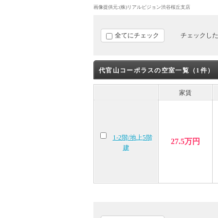
画像提供元:(株)リアルビジョン渋谷桜丘支店
全てにチェック
チェックし
代官山コーポラスの空室一覧（1件）
家賃
1-2階/地上5階
27.5万円
建