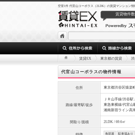
空室1件 代官山コーポラス（2LDK）の賃貸マンション情
賃貸物件数
賃貸EX
東京都の賃貸
渋
代官山コーポラスの物件情報
東京都渋谷区猿楽
住所
ＪＲ山手線/渋谷駅 
東急東横線/代官山駅
路線/最寄駅/徒歩
湘南新宿ライン高海
2LDK / 69.6㎡
間取り/面積
角部屋
駐車場あり
特徴