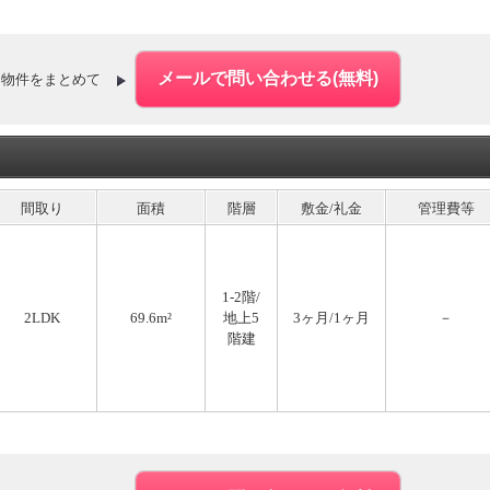
た物件をまとめて
間取り
面積
階層
敷金/礼金
管理費等
1-2階/
2LDK
69.6m²
地上5
3ヶ月/1ヶ月
－
階建