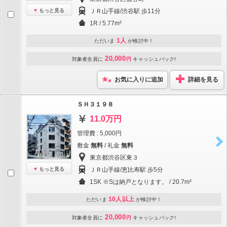
もっと見る
ＪＲ山手線/渋谷駅 歩11分
1R / 5.77m²
1人
ただいま
が検討中！
20,000
対象者全員に
円
キャッシュバック!
お気に入りに追加
詳細を見る
ＳＨ３１９８
11.0万円
管理費 : 5,000円
敷金
無料
/ 礼金
無料
東京都渋谷区東３
もっと見る
ＪＲ山手線/恵比寿駅 歩5分
1SK ※Sは納戸となります。 / 20.7m²
10人以上
ただいま
が検討中！
20,000
対象者全員に
円
キャッシュバック!