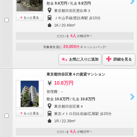
敷金
9.9万円
/ 礼金
9.9万円
東京都渋谷区恵比寿３
もっと見る
ＪＲ山手線/恵比寿駅 歩10分
1K / 20.49m²
4人
ただいま
が検討中！
20,000
対象者全員に
円
キャッシュバック!
お気に入りに追加
詳細を見る
東京都渋谷区東４の賃貸マンション
10.8万円
管理費 : －
敷金
10.8万円
/ 礼金
10.8万円
東京都渋谷区東４
もっと見る
東京メトロ日比谷線/広尾駅 歩20分
1R / 22.39m²
6人
ただいま
が検討中！