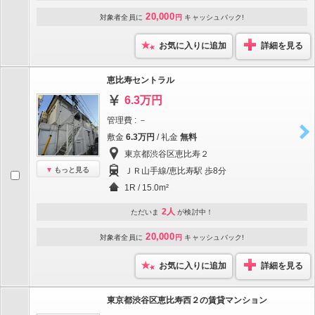
20,000
対象者全員に
円
キャッシュバック!
お気に入りに追加
詳細を見る
恵比寿セントラル
6.3万円
管理費 : －
敷金
6.3万円
/ 礼金
無料
東京都渋谷区恵比寿２
もっと見る
ＪＲ山手線/恵比寿駅 歩8分
1R / 15.0m²
2人
ただいま
が検討中！
20,000
対象者全員に
円
キャッシュバック!
お気に入りに追加
詳細を見る
東京都渋谷区恵比寿西２の賃貸マンション