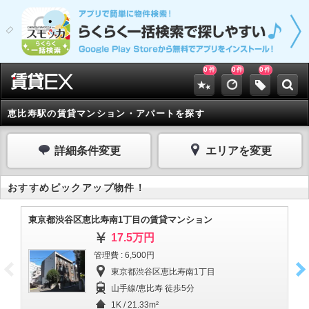
0
0
0
件
件
件
恵比寿駅の賃貸マンション・アパートを探す
詳細条件変更
エリアを変更
おすすめピックアップ物件！
東京都渋谷区恵比寿南1丁目の賃貸マンション
東
17.5万円
管理費 : 6,500円
東京都渋谷区恵比寿南1丁目
山手線/恵比寿 徒歩5分
1K / 21.33m²