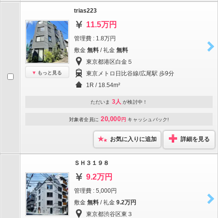
trias223
11.5万円
管理費 : 1.8万円
敷金
無料
/ 礼金
無料
東京都港区白金５
もっと見る
東京メトロ日比谷線/広尾駅 歩9分
1R / 18.54m²
3人
ただいま
が検討中！
20,000
対象者全員に
円
キャッシュバック!
お気に入りに追加
詳細を見る
ＳＨ３１９８
9.2万円
管理費 : 5,000円
敷金
無料
/ 礼金
9.2万円
東京都渋谷区東３