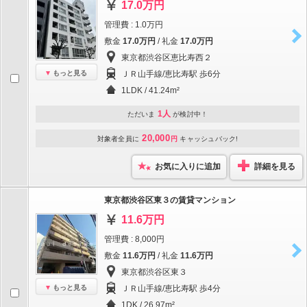
17.0万円
管理費 : 1.0万円
敷金
17.0万円
/ 礼金
17.0万円
東京都渋谷区恵比寿西２
もっと見る
ＪＲ山手線/恵比寿駅 歩6分
1LDK / 41.24m²
1人
ただいま
が検討中！
20,000
対象者全員に
円
キャッシュバック!
お気に入りに追加
詳細を見る
東京都渋谷区東３の賃貸マンション
11.6万円
管理費 : 8,000円
敷金
11.6万円
/ 礼金
11.6万円
東京都渋谷区東３
もっと見る
ＪＲ山手線/恵比寿駅 歩4分
1DK / 26.97m²