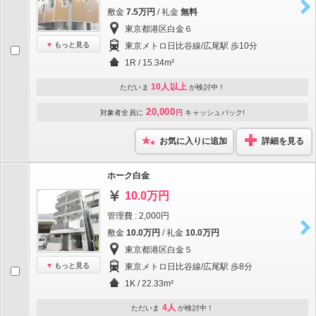
敷金
7.5万円
/ 礼金
無料
東京都港区白金６
もっと見る
東京メトロ日比谷線/広尾駅 歩10分
1R / 15.34m²
10人以上
ただいま
が検討中！
20,000
対象者全員に
円
キャッシュバック!
お気に入りに追加
詳細を見る
ホーク白金
10.0万円
管理費 : 2,000円
敷金
10.0万円
/ 礼金
10.0万円
東京都港区白金５
もっと見る
東京メトロ日比谷線/広尾駅 歩8分
1K / 22.33m²
4人
ただいま
が検討中！