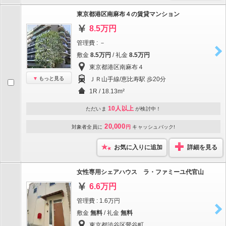
東京都港区南麻布４の賃貸マンション
8.5万円
管理費 : －
敷金
8.5万円
/ 礼金
8.5万円
東京都港区南麻布４
もっと見る
ＪＲ山手線/恵比寿駅 歩20分
1R / 18.13m²
10人以上
ただいま
が検討中！
20,000
対象者全員に
円
キャッシュバック!
お気に入りに追加
詳細を見る
女性専用シェアハウス ラ・ファミーユ代官山
6.6万円
管理費 : 1.6万円
敷金
無料
/ 礼金
無料
東京都渋谷区鶯谷町