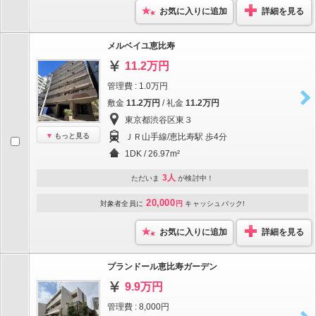
お気に入りに追加
詳細を見る
メルベイユ恵比寿
11.2万円
管理費 : 1.0万円
敷金
11.2万円
/ 礼金
11.2万円
東京都渋谷区東３
もっと見る
ＪＲ山手線/恵比寿駅 歩4分
1DK / 26.97m²
3人
ただいま
が検討中！
20,000
対象者全員に
円
キャッシュバック!
お気に入りに追加
詳細を見る
プランドール恵比寿ガーデン
9.9万円
管理費 : 8,000円