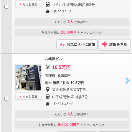
もっと見る
ＪＲ山手線/恵比寿駅 歩5分
1R / 9.59m²
2人
ただいま
が検討中！
20,000
対象者全員に
円
キャッシュバック!
お気に入りに追加
詳細を見る
八幡屋ビル
10.5万円
管理費 : 6,000円
敷金
無料
/ 礼金
10.5万円
東京都渋谷区東3丁目
もっと見る
山手線/恵比寿 徒歩7分
1R / 21.45m²
6人
ただいま
が検討中！
50,000
対象者全員に
最大
円
キャッシュバック!