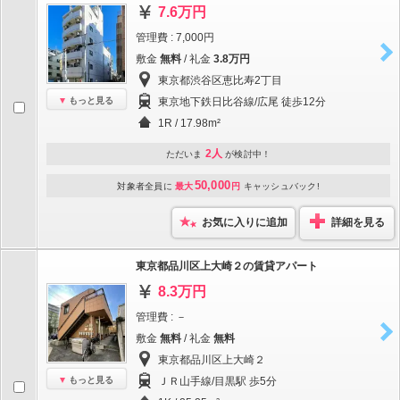
7.6万円
管理費 : 7,000円
敷金
無料
/ 礼金
3.8万円
東京都渋谷区恵比寿2丁目
もっと見る
東京地下鉄日比谷線/広尾 徒歩12分
1R / 17.98m²
2人
ただいま
が検討中！
50,000
対象者全員に
最大
円
キャッシュバック!
お気に入りに追加
詳細を見る
東京都品川区上大崎２の賃貸アパート
8.3万円
管理費 : －
敷金
無料
/ 礼金
無料
東京都品川区上大崎２
もっと見る
ＪＲ山手線/目黒駅 歩5分