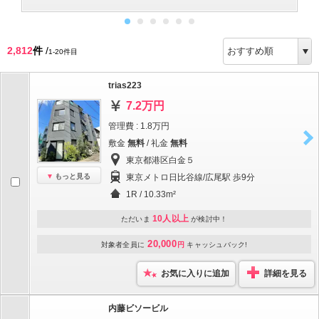
2,812
件
/
1-20件目
trias223
7.2万円
管理費 : 1.8万円
敷金
無料
/ 礼金
無料
東京都港区白金５
もっと見る
東京メトロ日比谷線/広尾駅 歩9分
1R / 10.33m²
10人以上
ただいま
が検討中！
20,000
対象者全員に
円
キャッシュバック!
お気に入りに追加
詳細を見る
内藤ビソービル