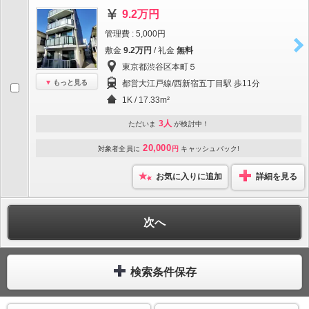
9.2万円
管理費 : 5,000円
敷金
9.2万円
/ 礼金
無料
東京都渋谷区本町５
もっと見る
都営大江戸線/西新宿五丁目駅 歩11分
1K / 17.33m²
3人
ただいま
が検討中！
20,000
対象者全員に
円
キャッシュバック!
お気に入りに追加
詳細を見る
次へ
検索条件保存