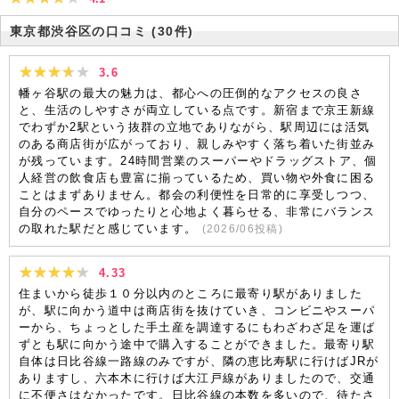
東京都渋谷区の口コミ
(30件)
3.6
幡ヶ谷駅の最大の魅力は、都心への圧倒的なアクセスの良さ
と、生活のしやすさが両立している点です。新宿まで京王新線
でわずか2駅という抜群の立地でありながら、駅周辺には活気
のある商店街が広がっており、親しみやすく落ち着いた街並み
が残っています。24時間営業のスーパーやドラッグストア、個
人経営の飲食店も豊富に揃っているため、買い物や外食に困る
ことはまずありません。都会の利便性を日常的に享受しつつ、
自分のペースでゆったりと心地よく暮らせる、非常にバランス
の取れた駅だと感じています。
(
2026/06
投稿)
4.33
住まいから徒歩１０分以内のところに最寄り駅がありました
が、駅に向かう道中は商店街を抜けていき、コンビニやスーパ
ーから、ちょっとした手土産を調達するにもわざわざ足を運ば
ずとも駅に向かう途中で購入することができました。最寄り駅
自体は日比谷線一路線のみですが、隣の恵比寿駅に行けばJRが
ありますし、六本木に行けば大江戸線がありましたので、交通
に不便さはなかったです。日比谷線の本数を多いので、待たさ