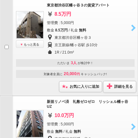
東京都渋谷区幡ヶ谷３の賃貸アパート
8.5万円
管理費 : 5,000円
敷金
8.5万円
/ 礼金
無料
東京都渋谷区幡ヶ谷３
もっと見る
京王新線/幡ヶ谷駅 歩10分
1R / 21.0m²
3人
ただいま
が検討中！
20,000
対象者全員に
円
キャッシュバック!
お気に入りに追加
詳細を見る
新規リノベ済 礼敷ゼロゼロ リッシェル幡ヶ谷
UZ
10.0万円
管理費 : 5,000円
敷金
無料
/ 礼金
無料