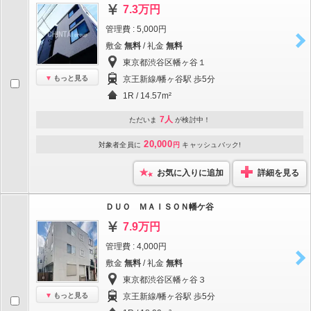
7.3万円
管理費 : 5,000円
敷金
無料
/ 礼金
無料
東京都渋谷区幡ヶ谷１
もっと見る
京王新線/幡ヶ谷駅 歩5分
1R / 14.57m²
7人
ただいま
が検討中！
20,000
対象者全員に
円
キャッシュバック!
お気に入りに追加
詳細を見る
ＤＵＯ ＭＡＩＳＯＮ幡ケ谷
7.9万円
管理費 : 4,000円
敷金
無料
/ 礼金
無料
東京都渋谷区幡ヶ谷３
もっと見る
京王新線/幡ヶ谷駅 歩5分