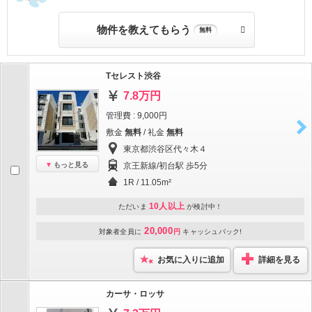
物件を教えてもらう
無料
Tセレスト渋谷
7.8万円
管理費 : 9,000円
敷金
無料
/ 礼金
無料
東京都渋谷区代々木４
もっと見る
京王新線/初台駅 歩5分
1R / 11.05m²
10人以上
ただいま
が検討中！
20,000
対象者全員に
円
キャッシュバック!
お気に入りに追加
詳細を見る
カーサ・ロッサ