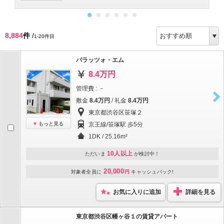
8,884
件
/
1-20件目
パラッツォ・エム
8.4万円
管理費 : －
敷金
8.4万円
/ 礼金
8.4万円
東京都渋谷区笹塚２
もっと見る
京王線/笹塚駅 歩5分
1DK / 25.16m²
10人以上
ただいま
が検討中！
20,000
対象者全員に
円
キャッシュバック!
お気に入りに追加
詳細を見る
東京都渋谷区幡ヶ谷１の賃貸アパート