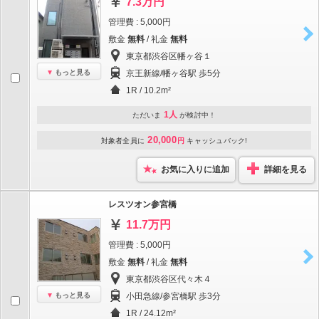
7.3万円
管理費 : 5,000円
敷金
無料
/ 礼金
無料
東京都渋谷区幡ヶ谷１
もっと見る
京王新線/幡ヶ谷駅 歩5分
1R / 10.2m²
1人
ただいま
が検討中！
20,000
対象者全員に
円
キャッシュバック!
お気に入りに追加
詳細を見る
レスツオン参宮橋
11.7万円
管理費 : 5,000円
敷金
無料
/ 礼金
無料
東京都渋谷区代々木４
もっと見る
小田急線/参宮橋駅 歩3分
1R / 24.12m²