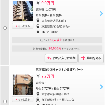
9.0万円
管理費 : 1.0万円
敷金
無料
/ 礼金
無料
東京都渋谷区本町１
もっと見る
京王新線/初台駅 歩5分
1K / 20.31m²
10人以上
ただいま
が検討中！
20,000
対象者全員に
円
キャッシュバック!
お気に入りに追加
詳細を見る
東京都渋谷区幡ヶ谷３の賃貸アパート
7.7万円
管理費 : －
敷金
7.7万円
/ 礼金
7.7万円
東京都渋谷区幡ヶ谷３
もっと見る
京王新線/幡ヶ谷駅 歩10分