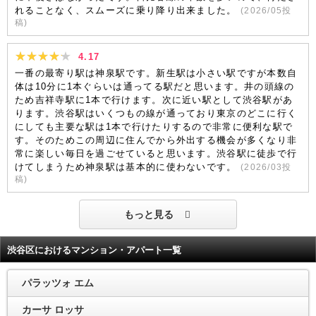
れることなく、スムーズに乗り降り出来ました。
(
2026/05
投
稿)
4.17
一番の最寄り駅は神泉駅です。新生駅は小さい駅ですが本数自
体は10分に1本ぐらいは通ってる駅だと思います。井の頭線の
ため吉祥寺駅に1本で行けます。次に近い駅として渋谷駅があ
ります。渋谷駅はいくつもの線が通っており東京のどこに行く
にしても主要な駅は1本で行けたりするので非常に便利な駅で
す。そのためこの周辺に住んでから外出する機会が多くなり非
常に楽しい毎日を過ごせていると思います。渋谷駅に徒歩で行
けてしまうため神泉駅は基本的に使わないです。
(
2026/03
投
稿)
もっと見る
渋谷区におけるマンション・アパート一覧
パラッツォ エム
カーサ ロッサ