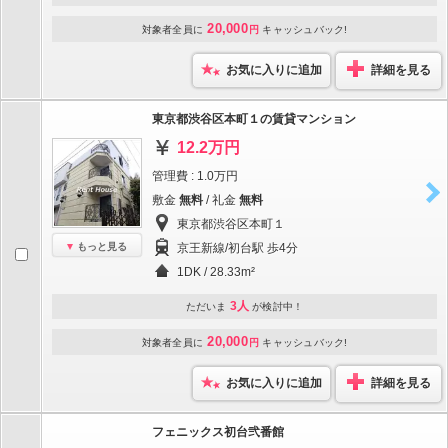
20,000
対象者全員に
円
キャッシュバック!
お気に入りに追加
詳細を見る
東京都渋谷区本町１の賃貸マンション
12.2万円
管理費 : 1.0万円
敷金
無料
/ 礼金
無料
東京都渋谷区本町１
もっと見る
京王新線/初台駅 歩4分
1DK / 28.33m²
3人
ただいま
が検討中！
20,000
対象者全員に
円
キャッシュバック!
お気に入りに追加
詳細を見る
フェニックス初台弐番館