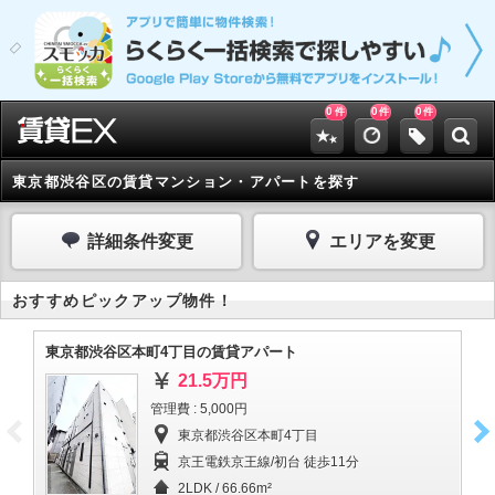
0
0
0
件
件
件
東京都渋谷区の賃貸マンション・アパートを探す
詳細条件変更
エリアを変更
おすすめピックアップ物件！
東京都渋谷区本町4丁目の賃貸アパート
東
21.5万円
管理費 : 5,000円
東京都渋谷区本町4丁目
京王電鉄京王線/初台 徒歩11分
2LDK / 66.66m²