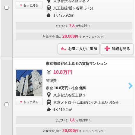
東京都渋谷区幡ヶ谷２
もっと見る
京王新線/幡ヶ谷駅 歩1分
1K / 25.92m²
7人
ただいま
が検討中！
20,000
対象者全員に
円
キャッシュバック!
お気に入りに追加
詳細を見る
東京都渋谷区上原３の賃貸マンション
10.8万円
管理費 : －
敷金
10.8万円
/ 礼金
無料
東京都渋谷区上原３
もっと見る
東京メトロ千代田線/代々木上原駅 歩5分
1K / 19.2m²
1人
ただいま
が検討中！
20,000
対象者全員に
円
キャッシュバック!