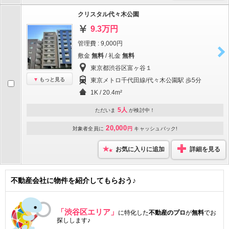
クリスタル代々木公園
9.3万円
管理費 : 9,000円
敷金
無料
/ 礼金
無料
東京都渋谷区富ヶ谷１
もっと見る
東京メトロ千代田線/代々木公園駅 歩5分
1K / 20.4m²
5人
ただいま
が検討中！
20,000
対象者全員に
円
キャッシュバック!
お気に入りに追加
詳細を見る
不動産会社に物件を紹介してもらおう♪
「渋谷区エリア」
に特化した
不動産のプロ
が
無料
でお
探しします♪