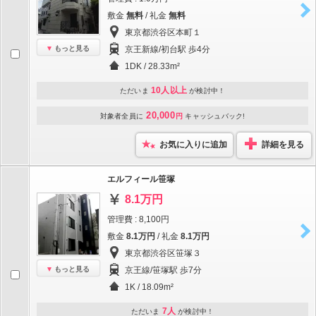
敷金
無料
/ 礼金
無料
東京都渋谷区本町１
もっと見る
京王新線/初台駅 歩4分
1DK / 28.33m²
10人以上
ただいま
が検討中！
20,000
対象者全員に
円
キャッシュバック!
お気に入りに追加
詳細を見る
エルフィール笹塚
8.1万円
管理費 : 8,100円
敷金
8.1万円
/ 礼金
8.1万円
東京都渋谷区笹塚３
もっと見る
京王線/笹塚駅 歩7分
1K / 18.09m²
7人
ただいま
が検討中！