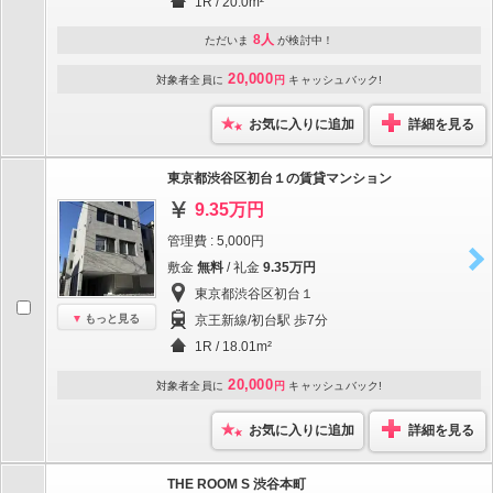
1R / 20.0m²
8人
ただいま
が検討中！
20,000
対象者全員に
円
キャッシュバック!
お気に入りに追加
詳細を見る
東京都渋谷区初台１の賃貸マンション
9.35万円
管理費 : 5,000円
敷金
無料
/ 礼金
9.35万円
東京都渋谷区初台１
もっと見る
京王新線/初台駅 歩7分
1R / 18.01m²
20,000
対象者全員に
円
キャッシュバック!
お気に入りに追加
詳細を見る
THE ROOM S 渋谷本町