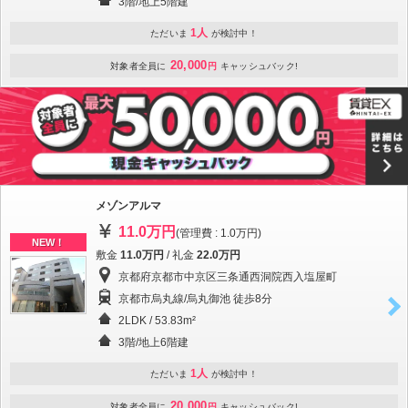
3階/地上5階建
1人
ただいま
が検討中！
20,000
対象者全員に
円
キャッシュバック!
メゾンアルマ
11.0万円
(管理費 : 1.0万円)
NEW！
敷金
11.0万円
/ 礼金
22.0万円
京都府京都市中京区三条通西洞院西入塩屋町
京都市烏丸線/烏丸御池 徒歩8分
2LDK / 53.83m²
3階/地上6階建
1人
ただいま
が検討中！
20,000
対象者全員に
円
キャッシュバック!