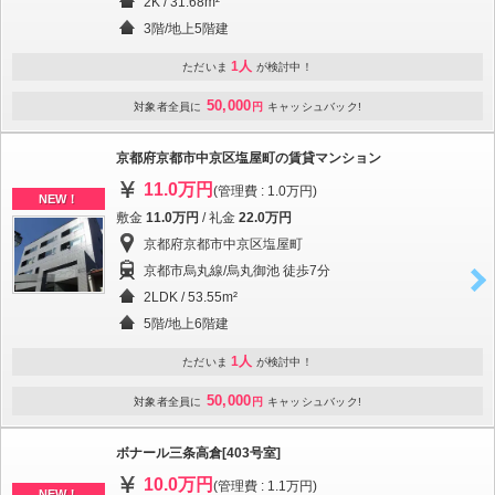
2K / 31.68m²
3階/地上5階建
1人
ただいま
が検討中！
50,000
対象者全員に
円
キャッシュバック!
京都府京都市中京区塩屋町の賃貸マンション
11.0万円
(管理費 : 1.0万円)
NEW！
敷金
11.0万円
/ 礼金
22.0万円
京都府京都市中京区塩屋町
京都市烏丸線/烏丸御池 徒歩7分
2LDK / 53.55m²
5階/地上6階建
1人
ただいま
が検討中！
50,000
対象者全員に
円
キャッシュバック!
ボナール三条高倉[403号室]
10.0万円
(管理費 : 1.1万円)
NEW！