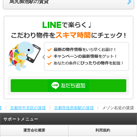
烏丸御池駅の賃貸
貸
京都市中京区の賃貸
京都市役所前駅の賃貸
メゾン右近の賃貸
サポートメニュー
運営会社概要
利用規約