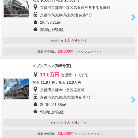
敷金
9.5万円
/ 礼金
20.0万円
京都府京都市中京区高倉通三条下る丸屋町
京都市烏丸線/烏丸御池 徒歩5分
2K / 33.21m²
3階/地上5階建
1人
ただいま
が検討中！
20,000
対象者全員に
円
キャッシュバック!
メゾンアルマ[505号室]
11.0万円
(管理費 : 1.0万円)
敷金
11.0万円
/ 礼金
22.0万円
京都府京都市中京区塩屋町
京都市烏丸線/烏丸御池 徒歩7分
2LDK / 51.88m²
5階/地上6階建
3人
ただいま
が検討中！
20,000
対象者全員に
円
キャッシュバック!