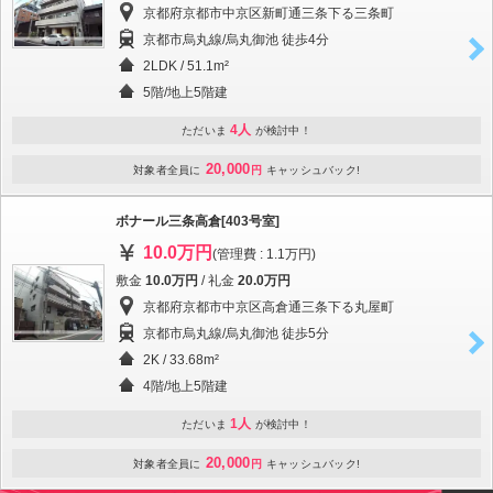
京都府京都市中京区新町通三条下る三条町
京都市烏丸線/烏丸御池 徒歩4分
2LDK / 51.1m²
5階/地上5階建
4人
ただいま
が検討中！
20,000
対象者全員に
円
キャッシュバック!
ボナール三条高倉[403号室]
10.0万円
(管理費 : 1.1万円)
敷金
10.0万円
/ 礼金
20.0万円
京都府京都市中京区高倉通三条下る丸屋町
京都市烏丸線/烏丸御池 徒歩5分
2K / 33.68m²
4階/地上5階建
1人
ただいま
が検討中！
20,000
対象者全員に
円
キャッシュバック!