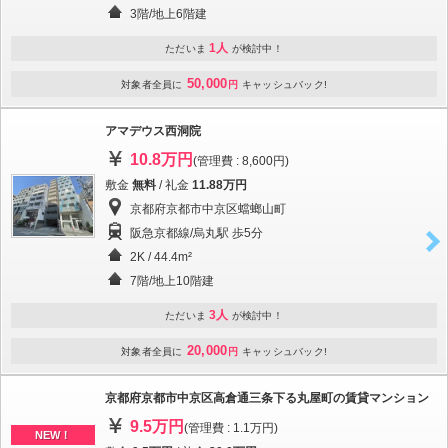
3階/地上6階建
1人
ただいま
が検討中！
50,000
対象者全員に
円
キャッシュバック!
アマデウス西洞院
10.8万円
(管理費 : 8,600円)
敷金
無料
/ 礼金
11.88万円
京都府京都市中京区蟷螂山町
阪急京都線/烏丸駅 歩5分
2K / 44.4m²
7階/地上10階建
3人
ただいま
が検討中！
20,000
対象者全員に
円
キャッシュバック!
京都府京都市中京区高倉通三条下る丸屋町の賃貸マンション
9.5万円
(管理費 : 1.1万円)
NEW！