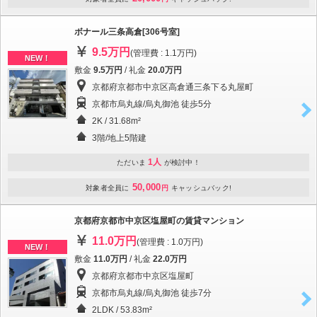
ボナール三条高倉[306号室]
9.5万円
(管理費 : 1.1万円)
NEW！
敷金
9.5万円
/ 礼金
20.0万円
京都府京都市中京区高倉通三条下る丸屋町
京都市烏丸線/烏丸御池 徒歩5分
2K / 31.68m²
3階/地上5階建
1人
ただいま
が検討中！
50,000
対象者全員に
円
キャッシュバック!
京都府京都市中京区塩屋町の賃貸マンション
11.0万円
(管理費 : 1.0万円)
NEW！
敷金
11.0万円
/ 礼金
22.0万円
京都府京都市中京区塩屋町
京都市烏丸線/烏丸御池 徒歩7分
2LDK / 53.83m²