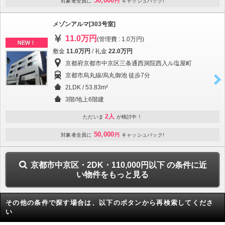
50,000
対象者全員に
円
キャッシュバック!
メゾンアルマ[303号室]
11.0万円
(管理費 : 1.0万円)
NEW！
敷金
11.0万円
/ 礼金
22.0万円
京都府京都市中京区三条通西洞院西入ル塩屋町
京都市烏丸線/烏丸御池 徒歩7分
2LDK / 53.83m²
3階/地上6階建
2人
ただいま
が検討中！
50,000
対象者全員に
円
キャッシュバック!
京都市中京区・2DK・110,000円以下 の条件に近
い物件をもっと見る
その他の条件で探す場合は、以下のボタンから再検索してくださ
い