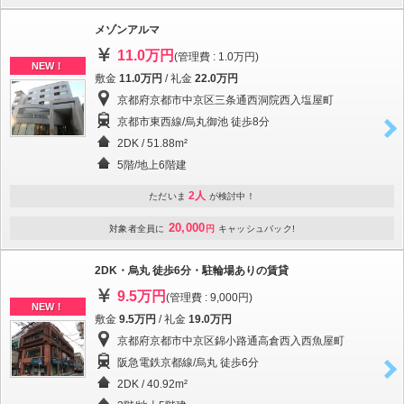
メゾンアルマ
11.0万円
(管理費 : 1.0万円)
NEW！
敷金
11.0万円
/ 礼金
22.0万円
京都府京都市中京区三条通西洞院西入塩屋町
京都市東西線/烏丸御池 徒歩8分
2DK / 51.88m²
5階/地上6階建
2人
ただいま
が検討中！
20,000
対象者全員に
円
キャッシュバック!
2DK・烏丸 徒歩6分・駐輪場ありの賃貸
9.5万円
(管理費 : 9,000円)
NEW！
敷金
9.5万円
/ 礼金
19.0万円
京都府京都市中京区錦小路通高倉西入西魚屋町
阪急電鉄京都線/烏丸 徒歩6分
2DK / 40.92m²