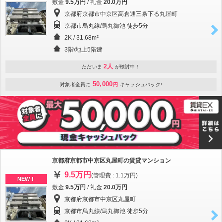
敷金
9.5万円
/ 礼金
20.0万円
京都府京都市中京区高倉通三条下る丸屋町
京都市烏丸線/烏丸御池 徒歩5分
2K / 31.68m²
3階/地上5階建
2人
ただいま
が検討中！
50,000
対象者全員に
円
キャッシュバック!
京都府京都市中京区丸屋町の賃貸マンション
9.5万円
(管理費 : 1.1万円)
NEW！
敷金
9.5万円
/ 礼金
20.0万円
京都府京都市中京区丸屋町
京都市烏丸線/烏丸御池 徒歩5分