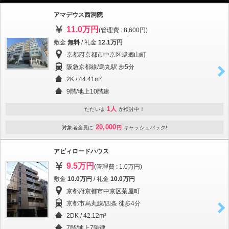
アマデウス西洞院
11.0万円
(管理費 : 8,600円)
敷金
無料
/ 礼金
12.1万円
京都府京都市中京区蟷螂山町
阪急京都線/烏丸駅 歩5分
2K / 44.41m²
9階/地上10階建
1人
ただいま
が検討中！
20,000
対象者全員に
円
キャッシュバック!
アビィロードハウス
9.5万円
(管理費 : 1.0万円)
敷金
10.0万円
/ 礼金
10.0万円
京都府京都市中京区菊屋町
京都市烏丸線/四条 徒歩4分
2DK / 42.12m²
7階/地上7階建