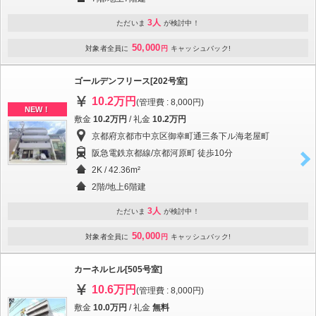
3人
ただいま
が検討中！
50,000
対象者全員に
円
キャッシュバック!
ゴールデンフリース[202号室]
10.2万円
(管理費 : 8,000円)
NEW！
敷金
10.2万円
/ 礼金
10.2万円
京都府京都市中京区御幸町通三条下ル海老屋町
阪急電鉄京都線/京都河原町 徒歩10分
2K / 42.36m²
2階/地上6階建
3人
ただいま
が検討中！
50,000
対象者全員に
円
キャッシュバック!
カーネルヒル[505号室]
10.6万円
(管理費 : 8,000円)
敷金
10.0万円
/ 礼金
無料