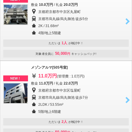
敷金
10.0万円
/ 礼金
20.0万円
京都府京都市中京区丸屋町
京都市烏丸線/烏丸御池 徒歩5分
2K / 31.68m²
4階/地上5階建
1人
ただいま
が検討中！
50,000
対象者全員に
円
キャッシュバック!
メゾンアルマ[505号室]
11.0万円
(管理費 : 1.0万円)
NEW！
敷金
11.0万円
/ 礼金
22.0万円
京都府京都市中京区塩屋町
京都市烏丸線/烏丸御池 徒歩7分
2LDK / 53.55m²
5階/地上6階建
2人
ただいま
が検討中！