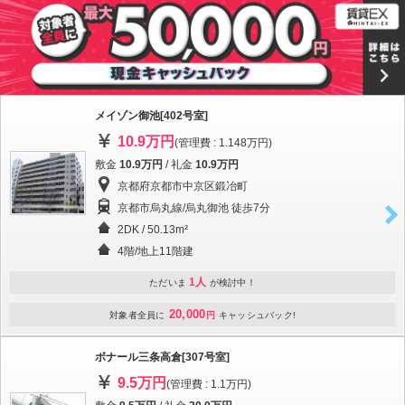
メイゾン御池[402号室]
10.9万円
(管理費 : 1.148万円)
敷金
10.9万円
/ 礼金
10.9万円
京都府京都市中京区鍛冶町
京都市烏丸線/烏丸御池 徒歩7分
2DK / 50.13m²
4階/地上11階建
1人
ただいま
が検討中！
20,000
対象者全員に
円
キャッシュバック!
ボナール三条高倉[307号室]
9.5万円
(管理費 : 1.1万円)