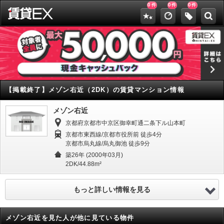
0
0
0
件
件
件
【掲載終了】
メゾン右近（2DK）の賃貸マンション情報
メゾン右近
京都府京都市中京区御幸町通二条下ル山本町
京都市東西線/京都市役所前 徒歩4分
京都市烏丸線/烏丸御池 徒歩9分
築26年 (2000年03月)
2DK/44.88m²
もっと詳しい情報を見る
メゾン右近を見た人が他に見ている物件