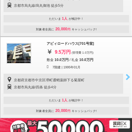
京都市烏丸線/烏丸御池 徒歩5分
1人
ただいま
が検討中！
20,000
対象者全員に
円
キャッシュバック!
アビィロードハウス[701号室]
9.5万円
(管理費 1.0万円)
敷金
10.0万円
/
礼金
10.0万円
7階建 |
1995年01月
京都府京都市中京区堺町通蛸薬師下る菊屋町
京都市烏丸線/四条 徒歩4分
1人
ただいま
が検討中！
20,000
対象者全員に
円
キャッシュバック!