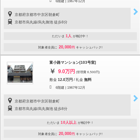
6階建 |
1967年12月
京都府京都市中京区朝倉町
京都市烏丸線/烏丸御池 徒歩8分
1人
ただいま
が検討中！
20,000
対象者全員に
円
キャッシュバック!
富小路マンション[103号室]
9.0万円
(管理費 6,500円)
敷金
12.0万円
/
礼金
無料
6階建 |
1967年12月
京都府京都市中京区朝倉町
京都市烏丸線/烏丸御池 徒歩8分
10人以上
ただいま
が検討中！
20,000
対象者全員に
円
キャッシュバック!