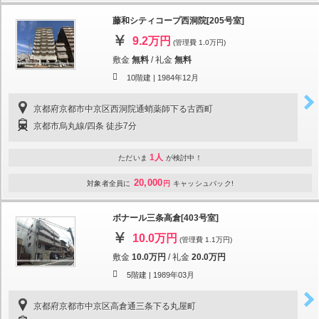
藤和シティコープ西洞院[205号室]
9.2万円
(管理費 1.0万円)
敷金
無料
/
礼金
無料
10階建 |
1984年12月
京都府京都市中京区西洞院通蛸薬師下る古西町
京都市烏丸線/四条 徒歩7分
1人
ただいま
が検討中！
20,000
対象者全員に
円
キャッシュバック!
ボナール三条高倉[403号室]
10.0万円
(管理費 1.1万円)
敷金
10.0万円
/
礼金
20.0万円
5階建 |
1989年03月
京都府京都市中京区高倉通三条下る丸屋町