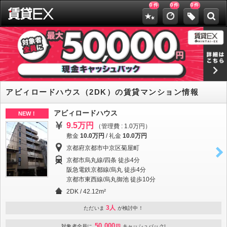
0
0
0
件
件
件
アビィロードハウス（2DK）の賃貸マンション情報
アビィロードハウス
NEW！
9.5万円
（管理費 : 1.0万円）
敷金
10.0万円
/
礼金
10.0万円
京都府京都市中京区菊屋町
京都市烏丸線/四条 徒歩4分
阪急電鉄京都線/烏丸 徒歩4分
京都市東西線/烏丸御池 徒歩10分
2DK / 42.12m²
3人
ただいま
が検討中！
50,000
対象者全員に
円
キャッシュバック!