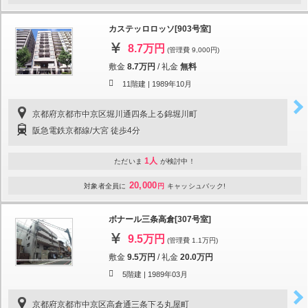
カステッロロッソ[903号室]
8.7万円
(管理費 9,000円)
敷金
8.7万円
/
礼金
無料
11階建 |
1989年10月
京都府京都市中京区堀川通四条上る錦堀川町
阪急電鉄京都線/大宮 徒歩4分
1人
ただいま
が検討中！
20,000
対象者全員に
円
キャッシュバック!
ボナール三条高倉[307号室]
9.5万円
(管理費 1.1万円)
敷金
9.5万円
/
礼金
20.0万円
5階建 |
1989年03月
京都府京都市中京区高倉通三条下る丸屋町