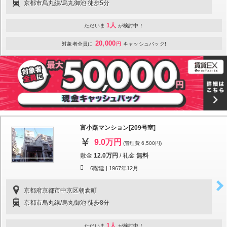
京都市烏丸線/烏丸御池 徒歩5分
1人
ただいま
が検討中！
20,000
対象者全員に
円
キャッシュバック!
富小路マンション[209号室]
9.0万円
(管理費 6,500円)
敷金
12.0万円
/
礼金
無料
6階建 |
1967年12月
京都府京都市中京区朝倉町
京都市烏丸線/烏丸御池 徒歩8分
1人
ただいま
が検討中！