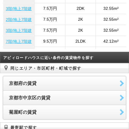
7.5万円
2DK
32.55m²
3階/地上7階建
7.5万円
2K
32.55m²
2階/地上7階建
7.5万円
2K
32.55m²
3階/地上7階建
9.5万円
2LDK
42.12m²
7階/地上7階建
7.5万円
2K
32.55m²
3階/地上7階建
アビィロードハウスに近い条件の賃貸物件を探す
7.5万円
2DK
32.55m²
3階/地上7階建
同じエリア・市区町村・町域で探す
7.5万円
2K
32.55m²
304号室
京都府の賃貸
7.5万円
2DK
32.55m²
304号室
7.5万円
2DK
32.55m²
3階/地上7階建
京都市中京区の賃貸
7.5万円
2DK
32.55m²
3階/地上7階建
菊屋町の賃貸
最寄駅で探す