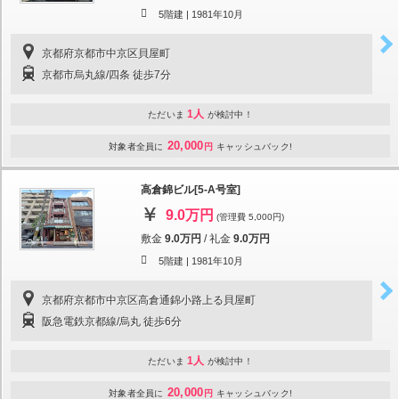
5階建 |
1981年10月
京都府京都市中京区貝屋町
京都市烏丸線/四条 徒歩7分
1人
ただいま
が検討中！
20,000
対象者全員に
円
キャッシュバック!
高倉錦ビル[5-A号室]
9.0万円
(管理費 5,000円)
敷金
9.0万円
/
礼金
9.0万円
5階建 |
1981年10月
京都府京都市中京区高倉通錦小路上る貝屋町
阪急電鉄京都線/烏丸 徒歩6分
1人
ただいま
が検討中！
20,000
対象者全員に
円
キャッシュバック!