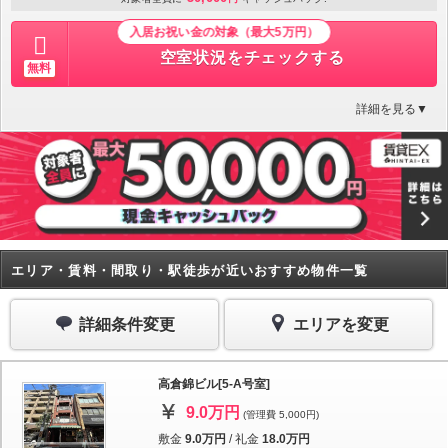
入居お祝い金の対象（最大5万円）
空室状況をチェックする
無料
詳細を見る▼
エリア・賃料・間取り・駅徒歩が近いおすすめ物件一覧
詳細条件変更
エリアを変更
高倉錦ビル[5-A号室]
9.0万円
(管理費 5,000円)
敷金
9.0万円
/
礼金
18.0万円