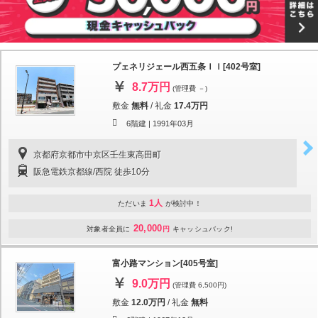
プェネリジェール西五条ＩＩ[402号室]
8.7万円
(管理費 －)
敷金
無料
/
礼金
17.4万円
6階建 |
1991年03月
京都府京都市中京区壬生東高田町
阪急電鉄京都線/西院 徒歩10分
1人
ただいま
が検討中！
20,000
対象者全員に
円
キャッシュバック!
富小路マンション[405号室]
9.0万円
(管理費 6,500円)
敷金
12.0万円
/
礼金
無料