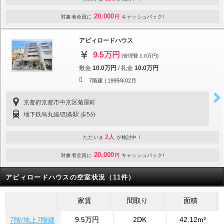
20,000
対象者全員に
円
キャッシュバック!
アビィロードハウス
9.5万円
(管理費 1.0万円)
敷金
10.0万円
/
礼金
10.0万円
7階建 |
1995年02月
京都府京都市中京区菊屋町
地下鉄烏丸線/四条駅 歩5分
2人
ただいま
が検討中！
20,000
対象者全員に
円
キャッシュバック!
アビィロードハウスの空室状況（11件）
家賃
間取り
面積
9.5万円
2DK
42.12m²
7階/地上7階建