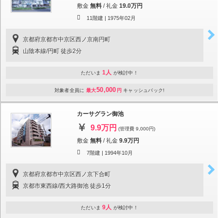
敷金
無料
/
礼金
19.0万円
11階建 |
1975年02月
京都府京都市中京区西ノ京南円町
山陰本線/円町 徒歩2分
1人
ただいま
が検討中！
50,000
対象者全員に
最大
円
キャッシュバック!
カーサグラン御池
9.9万円
(管理費 9,000円)
敷金
無料
/
礼金
9.9万円
7階建 |
1994年10月
京都府京都市中京区西ノ京下合町
京都市東西線/西大路御池 徒歩1分
9人
ただいま
が検討中！