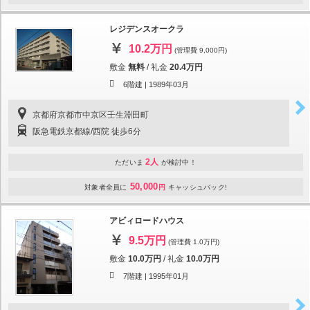
レジデンスオークラ
10.2万円
(管理費 9,000円)
敷金
無料
/
礼金
20.4万円
6階建 |
1989年03月
京都府京都市中京区壬生淵田町
阪急電鉄京都線/西院 徒歩6分
2人
ただいま
が検討中！
50,000
対象者全員に
円
キャッシュバック!
アビィロードハウス
9.5万円
(管理費 1.0万円)
敷金
10.0万円
/
礼金
10.0万円
7階建 |
1995年01月