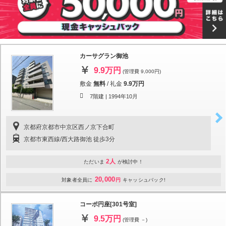
カーサグラン御池
9.9万円
(管理費 9,000円)
敷金
無料
/
礼金
9.9万円
7階建 |
1994年10月
京都府京都市中京区西ノ京下合町
京都市東西線/西大路御池 徒歩3分
2人
ただいま
が検討中！
20,000
対象者全員に
円
キャッシュバック!
コーポ円座[301号室]
9.5万円
(管理費 －)