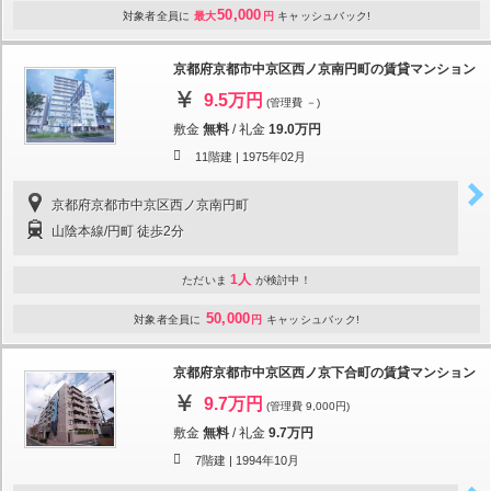
50,000
対象者全員に
最大
円
キャッシュバック!
京都府京都市中京区西ノ京南円町の賃貸マンション
9.5万円
(管理費 －)
敷金
無料
/
礼金
19.0万円
11階建 |
1975年02月
京都府京都市中京区西ノ京南円町
山陰本線/円町 徒歩2分
1人
ただいま
が検討中！
50,000
対象者全員に
円
キャッシュバック!
京都府京都市中京区西ノ京下合町の賃貸マンション
9.7万円
(管理費 9,000円)
敷金
無料
/
礼金
9.7万円
7階建 |
1994年10月