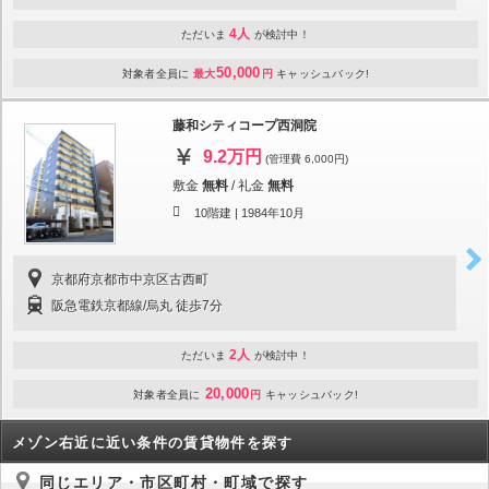
4人
ただいま
が検討中！
50,000
対象者全員に
最大
円
キャッシュバック!
藤和シティコープ西洞院
9.2万円
(管理費 6,000円)
敷金
無料
/
礼金
無料
10階建 |
1984年10月
京都府京都市中京区古西町
阪急電鉄京都線/烏丸 徒歩7分
2人
ただいま
が検討中！
20,000
対象者全員に
円
キャッシュバック!
メゾン右近に近い条件の賃貸物件を探す
同じエリア・市区町村・町域で探す