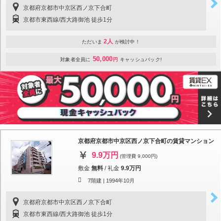
京都府京都市中京区西ノ京下合町
京都市東西線/西大路御池 徒歩1分
2人
ただいま
が検討中！
50,000
対象者全員に
円
キャッシュバック!
京都府京都市中京区西ノ京下合町の賃貸マンション
9.9万円
(管理費 9,000円)
敷金
無料
/
礼金
9.9万円
7階建 |
1994年10月
京都府京都市中京区西ノ京下合町
京都市東西線/西大路御池 徒歩1分