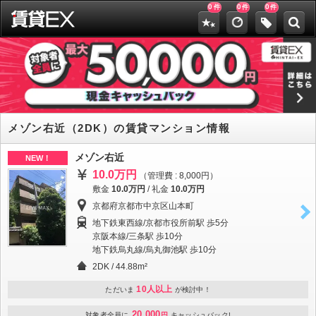
0
0
0
件
件
件
メゾン右近（2DK）の賃貸マンション情報
メゾン右近
NEW！
10.0万円
（管理費 : 8,000円）
敷金
10.0万円
/
礼金
10.0万円
京都府京都市中京区山本町
地下鉄東西線/京都市役所前駅 歩5分
京阪本線/三条駅 歩10分
地下鉄烏丸線/烏丸御池駅 歩10分
2DK / 44.88m²
10人以上
ただいま
が検討中！
20,000
対象者全員に
円
キャッシュバック!