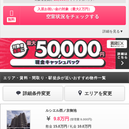
入居お祝い金の対象（最大2万円）
空室状況をチェックする
無料
詳細を見る▼
エリア・賃料・間取り・駅徒歩が近いおすすめ物件一覧
詳細条件変更
エリアを変更
ルシエル西ノ京御池
9.8万円
(管理費 9,000円)
敷金
15.0万円
/
礼金
10.0万円