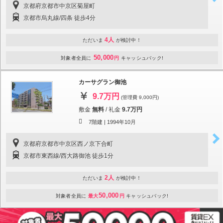
京都府京都市中京区菊屋町
京都市烏丸線/四条 徒歩4分
4人
ただいま
が検討中！
50,000
対象者全員に
円
キャッシュバック!
カーサグラン御池
9.7万円
(管理費 9,000円)
敷金
無料
/
礼金
9.7万円
7階建 |
1994年10月
京都府京都市中京区西ノ京下合町
京都市東西線/西大路御池 徒歩1分
2人
ただいま
が検討中！
50,000
対象者全員に
最大
円
キャッシュバック!