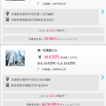
11階建 |
1987年01月
京都府京都市中京区西ノ京月輪町
京都市東西線/西大路御池 徒歩8分
1人
ただいま
が検討中！
20,000
対象者全員に
円
キャッシュバック!
第一正美堂ビル
10.5万円
(管理費 1.0万円)
敷金
12.0万円
/
礼金
23.0万円
10階建 |
1989年01月
京都府京都市中京区壬生坊城町
阪急電鉄京都線/大宮 徒歩6分
1人
ただいま
が検討中！
50,000
対象者全員に
最大
円
キャッシュバック!