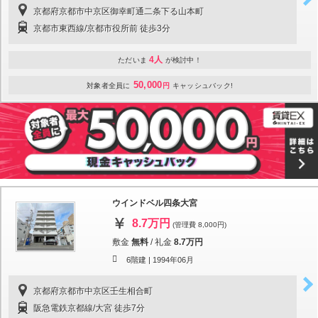
京都府京都市中京区御幸町通二条下る山本町
京都市東西線/京都市役所前 徒歩3分
4人
ただいま
が検討中！
50,000
対象者全員に
円
キャッシュバック!
ウインドベル四条大宮
8.7万円
(管理費 8,000円)
敷金
無料
/
礼金
8.7万円
6階建 |
1994年06月
京都府京都市中京区壬生相合町
阪急電鉄京都線/大宮 徒歩7分