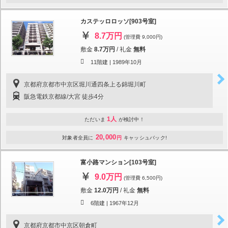
カステッロロッソ[903号室]
8.7万円
(管理費 9,000円)
敷金
8.7万円
/
礼金
無料
11階建 |
1989年10月
京都府京都市中京区堀川通四条上る錦堀川町
阪急電鉄京都線/大宮 徒歩4分
1人
ただいま
が検討中！
20,000
対象者全員に
円
キャッシュバック!
富小路マンション[103号室]
9.0万円
(管理費 6,500円)
敷金
12.0万円
/
礼金
無料
6階建 |
1967年12月
京都府京都市中京区朝倉町