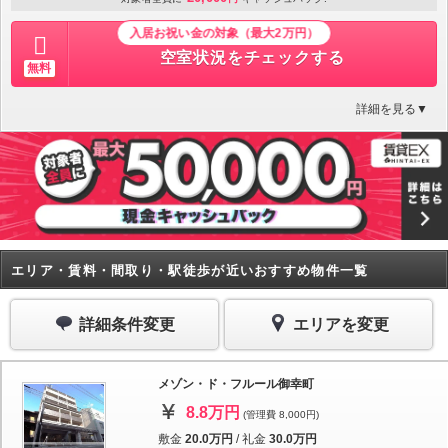
入居お祝い金の対象（最大2万円）
空室状況をチェックする
無料
詳細を見る▼
エリア・賃料・間取り・駅徒歩が近いおすすめ物件一覧
詳細条件変更
エリアを変更
メゾン・ド・フルール御幸町
8.8万円
(管理費 8,000円)
敷金
20.0万円
/
礼金
30.0万円