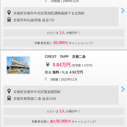
10階建 |
1984年12月
京都府京都市中京区西洞院通蛸薬師下る古西町
京都市烏丸線/四条 徒歩7分
1人
ただいま
が検討中！
20,000
対象者全員に
円
キャッシュバック!
CREST TAPP 京都二条
8.84万円
(管理費 1.0万円)
敷金
無料
/
礼金
4.92万円
5階建 |
2022年11月
京都府京都市中京区聚楽廻西町
京都市東西線/二条 徒歩14分
2人
ただいま
が検討中！
50,000
対象者全員に
最大
円
キャッシュバック!