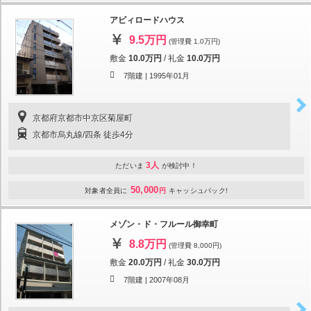
アビィロードハウス
9.5万円
(管理費 1.0万円)
敷金
10.0万円
/
礼金
10.0万円
7階建 |
1995年01月
京都府京都市中京区菊屋町
京都市烏丸線/四条 徒歩4分
3人
ただいま
が検討中！
50,000
対象者全員に
円
キャッシュバック!
メゾン・ド・フルール御幸町
8.8万円
(管理費 8,000円)
敷金
20.0万円
/
礼金
30.0万円
7階建 |
2007年08月