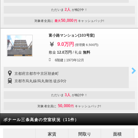
2人
ただいま
が検討中！
50,000
対象者全員に
最大
円
キャッシュバック!
富小路マンション[103号室]
9.0万円
(管理費 6,500円)
敷金
12.0万円
/
礼金
無料
6階建 |
1973年12月
京都府京都市中京区朝倉町
京都市烏丸線/烏丸御池 徒歩9分
3人
ただいま
が検討中！
50,000
対象者全員に
円
キャッシュバック!
ボナール三条高倉の空室状況（11件）
家賃
間取り
面積