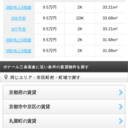
9.5万円
2K
33.21m²
3階/地上5階建
9.5万円
1DK
33.68m²
306号室
9.5万円
2K
33.21m²
307号室
9.5万円
2K
31.68m²
3階/地上5階建
9.5万円
2K
31.68m²
3階/地上5階建
9.5万円
2K
31.68m²
3階/地上5階建
ボナール三条高倉に近い条件の賃貸物件を探す
9.5万円
2K
31.68m²
306号室
同じエリア・市区町村・町域で探す
9.5万円
2K
31.68m²
306号室
京都府の賃貸
9.5万円
2K
31.68m²
307号室
9.5万円
2K
31.68m²
3階/地上5階建
京都市中京区の賃貸
9.5万円
2K
31.68m²
307号室
丸屋町の賃貸