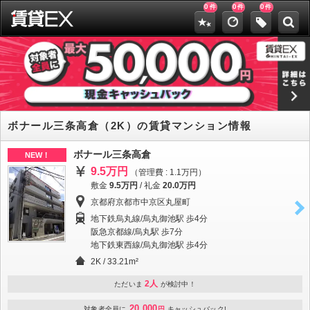
0
0
0
件
件
件
ボナール三条高倉（2K）の賃貸マンション情報
ボナール三条高倉
NEW！
9.5万円
（管理費 : 1.1万円）
敷金
9.5万円
/
礼金
20.0万円
京都府京都市中京区丸屋町
地下鉄烏丸線/烏丸御池駅 歩4分
阪急京都線/烏丸駅 歩7分
地下鉄東西線/烏丸御池駅 歩4分
2K / 33.21m²
2人
ただいま
が検討中！
20,000
対象者全員に
円
キャッシュバック!