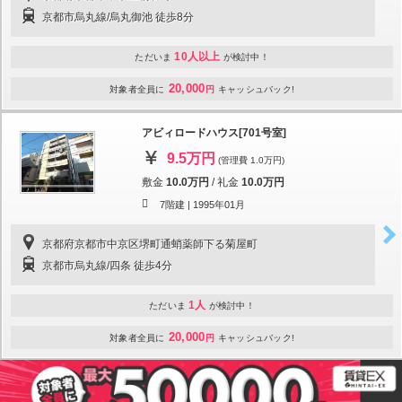
京都市烏丸線/烏丸御池 徒歩8分
10人以上
ただいま
が検討中！
20,000
対象者全員に
円
キャッシュバック!
アビィロードハウス[701号室]
9.5万円
(管理費 1.0万円)
敷金
10.0万円
/
礼金
10.0万円
7階建 |
1995年01月
京都府京都市中京区堺町通蛸薬師下る菊屋町
京都市烏丸線/四条 徒歩4分
1人
ただいま
が検討中！
20,000
対象者全員に
円
キャッシュバック!