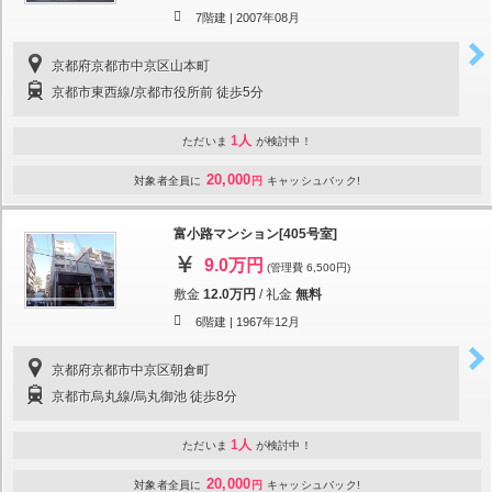
7階建 |
2007年08月
京都府京都市中京区山本町
京都市東西線/京都市役所前 徒歩5分
1人
ただいま
が検討中！
20,000
対象者全員に
円
キャッシュバック!
富小路マンション[405号室]
9.0万円
(管理費 6,500円)
敷金
12.0万円
/
礼金
無料
6階建 |
1967年12月
京都府京都市中京区朝倉町
京都市烏丸線/烏丸御池 徒歩8分
1人
ただいま
が検討中！
20,000
対象者全員に
円
キャッシュバック!