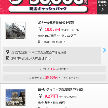
ボナール三条高倉[403号室]
10.0万円
(管理費 1.1万円)
敷金
10.0万円
/
礼金
20.0万円
5階建 |
1989年03月
京都府京都市中京区高倉通三条下る丸屋町
京都市烏丸線/烏丸御池 徒歩5分
1人
ただいま
が検討中！
20,000
対象者全員に
円
キャッシュバック!
藤和シティコープ西洞院[205号室]
9.2万円
(管理費 1.0万円)
敷金
無料
/
礼金
無料