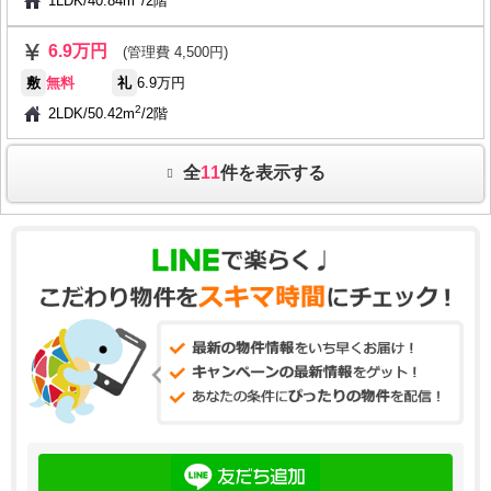
1LDK
/
40.84m
/
2階
6.9万円
(管理費 4,500円)
敷
無料
礼
6.9万円
2
2LDK
/
50.42m
/
2階
全
11
件を表示する