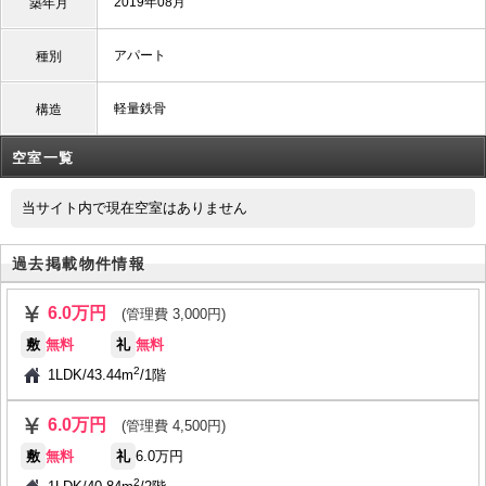
2019年08月
築年月
アパート
種別
軽量鉄骨
構造
空室一覧
当サイト内で現在空室はありません
過去掲載物件情報
6.0万円
(管理費 3,000円)
敷
無料
礼
無料
2
1LDK
/
43.44m
/
1階
6.0万円
(管理費 4,500円)
敷
無料
礼
6.0万円
2