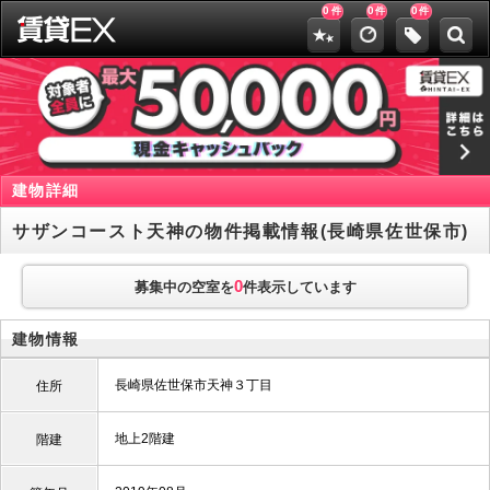
0
0
0
件
件
件
建物詳細
サザンコースト天神の物件掲載情報(長崎県佐世保市)
0
募集中の空室を
件表示しています
建物情報
長崎県佐世保市天神３丁目
住所
地上2階建
階建