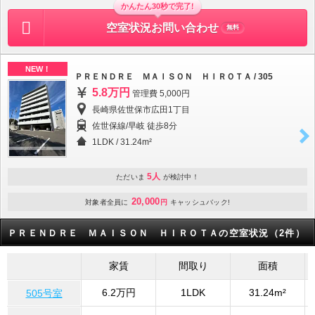
かんたん30秒で完了!
空室状況お問い合わせ
無料
NEW！
ＰＲＥＮＤＲＥ ＭＡＩＳＯＮ ＨＩＲＯＴＡ / 305
5.8万円
管理費 5,000円
長崎県佐世保市広田1丁目
佐世保線/早岐 徒歩8分
1LDK
/
31.24m²
5人
ただいま
が検討中！
20,000
対象者全員に
円
キャッシュバック!
ＰＲＥＮＤＲＥ ＭＡＩＳＯＮ ＨＩＲＯＴＡの空室状況（2件）
家賃
間取り
面積
6.2万円
1LDK
31.24m²
505号室