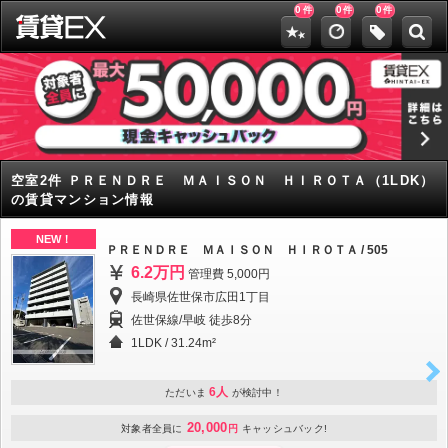
0
0
0
件
件
件
空室2件 ＰＲＥＮＤＲＥ ＭＡＩＳＯＮ ＨＩＲＯＴＡ（1LDK）
の賃貸マンション情報
NEW！
ＰＲＥＮＤＲＥ ＭＡＩＳＯＮ ＨＩＲＯＴＡ / 505
6.2万円
管理費 5,000円
長崎県佐世保市広田1丁目
佐世保線/早岐 徒歩8分
1LDK
/
31.24m²
6人
ただいま
が検討中！
20,000
対象者全員に
円
キャッシュバック!