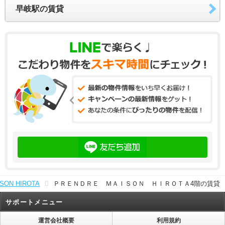
早岐駅の賃貸
SON HIROTA
ＰＲＥＮＤＲＥ ＭＡＩＳＯＮ ＨＩＲＯＴＡ4階の賃貸
サポートメニュー
運営会社概要
利用規約