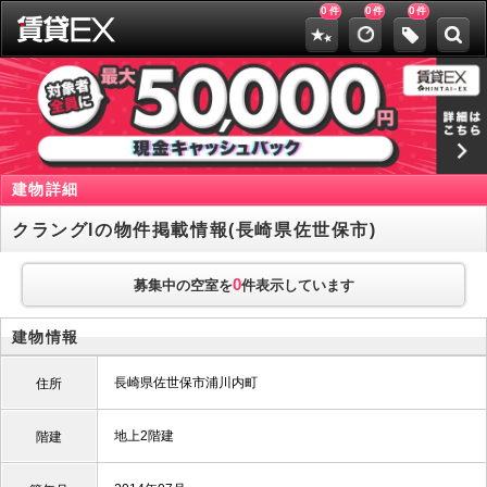
0
0
0
件
件
件
建物詳細
クラングIの物件掲載情報(長崎県佐世保市)
0
募集中の空室を
件表示しています
建物情報
長崎県佐世保市浦川内町
住所
地上2階建
階建