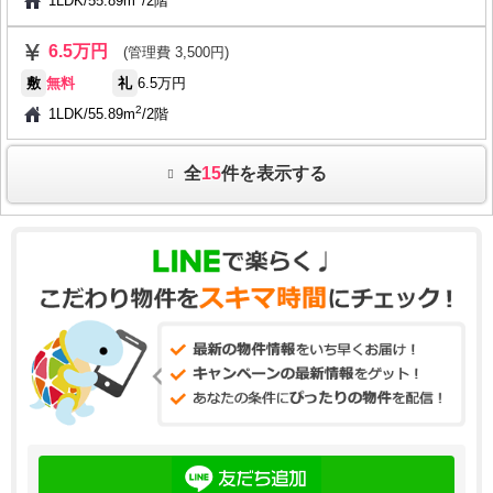
1LDK
/
55.89m
/
2階
6.5万円
(管理費 3,500円)
敷
無料
礼
6.5万円
2
1LDK
/
55.89m
/
2階
全
15
件を表示する