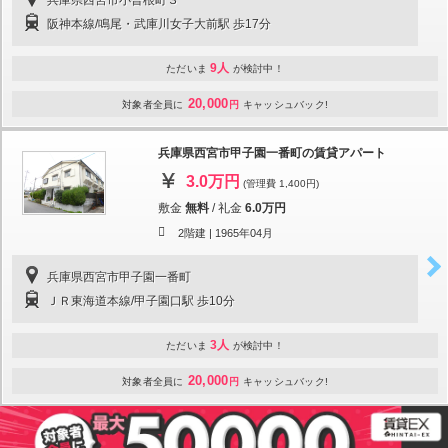
阪神本線/鳴尾・武庫川女子大前駅 歩17分
9人
ただいま
が検討中！
20,000
対象者全員に
円
キャッシュバック!
兵庫県西宮市甲子園一番町の賃貸アパート
3.0万円
(管理費 1,400円)
敷金
無料
/
礼金
6.0万円
2階建 |
1965年04月
兵庫県西宮市甲子園一番町
ＪＲ東海道本線/甲子園口駅 歩10分
3人
ただいま
が検討中！
20,000
対象者全員に
円
キャッシュバック!