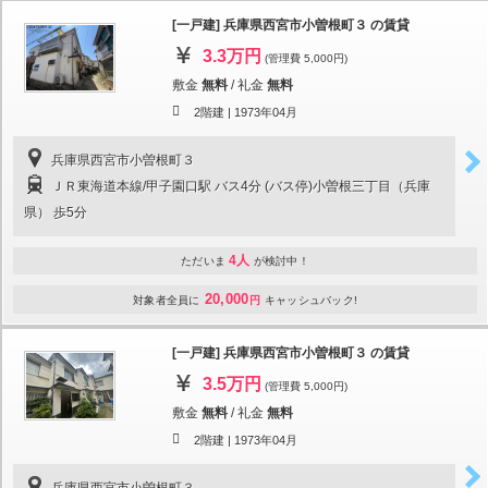
[一戸建] 兵庫県西宮市小曽根町３ の賃貸
3.3万円
(管理費 5,000円)
敷金
無料
/
礼金
無料
2階建 |
1973年04月
兵庫県西宮市小曽根町３
ＪＲ東海道本線/甲子園口駅 バス4分 (バス停)小曽根三丁目（兵庫
県） 歩5分
4人
ただいま
が検討中！
20,000
対象者全員に
円
キャッシュバック!
[一戸建] 兵庫県西宮市小曽根町３ の賃貸
3.5万円
(管理費 5,000円)
敷金
無料
/
礼金
無料
2階建 |
1973年04月
兵庫県西宮市小曽根町３