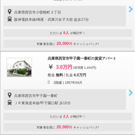
兵庫県西宮市小曽根町３丁目
阪神電鉄本線/鳴尾・武庫川女子大前 徒歩17分
8人
ただいま
が検討中！
20,000
対象者全員に
円
キャッシュバック!
兵庫県西宮市甲子園一番町の賃貸アパート
3.0万円
(管理費 1,400円)
敷金
無料
/
礼金
6.0万円
2階建 |
1957年04月
兵庫県西宮市甲子園一番町
ＪＲ東海道本線/甲子園口駅 歩10分
2人
ただいま
が検討中！
20,000
対象者全員に
円
キャッシュバック!