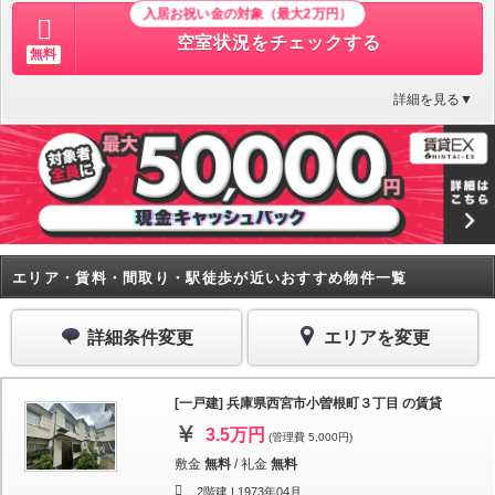
入居お祝い金の対象（最大2万円）
空室状況をチェックする
無料
詳細を見る▼
エリア・賃料・間取り・駅徒歩が近いおすすめ物件一覧
詳細条件変更
エリアを変更
[一戸建] 兵庫県西宮市小曽根町３丁目 の賃貸
3.5万円
(管理費 5,000円)
敷金
無料
/
礼金
無料
2階建 |
1973年04月