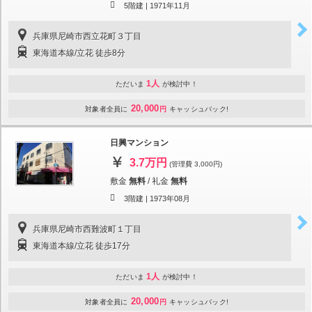
5階建 |
1971年11月
兵庫県尼崎市西立花町３丁目
東海道本線/立花 徒歩8分
1人
ただいま
が検討中！
20,000
対象者全員に
円
キャッシュバック!
日興マンション
3.7万円
(管理費 3,000円)
敷金
無料
/
礼金
無料
3階建 |
1973年08月
兵庫県尼崎市西難波町１丁目
東海道本線/立花 徒歩17分
1人
ただいま
が検討中！
20,000
対象者全員に
円
キャッシュバック!