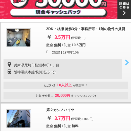
2DK・杭瀬 徒歩3分・事務所可・1階の物件の賃貸
3.5万円
(管理費 －)
敷金
無料
/
礼金
10.5万円
2階建 |
1970年10月
兵庫県尼崎市杭瀬本町１丁目
阪神電鉄本線/杭瀬 徒歩3分
10人以上
ただいま
が検討中！
20,000
対象者全員に
円
キャッシュバック!
第２カシノハイツ
3.7万円
(管理費 3,000円)
敷金
無料
/
礼金
無料