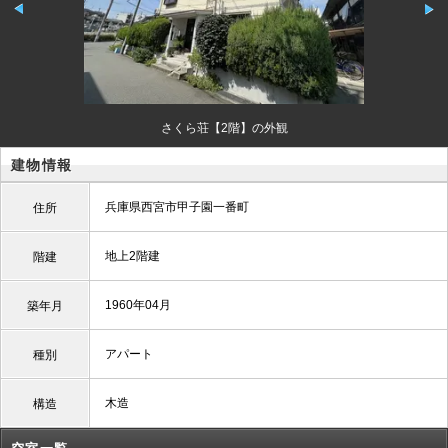
さくら荘【2階】の外観
建物情報
兵庫県西宮市甲子園一番町
住所
地上2階建
階建
1960年04月
築年月
アパート
種別
木造
構造