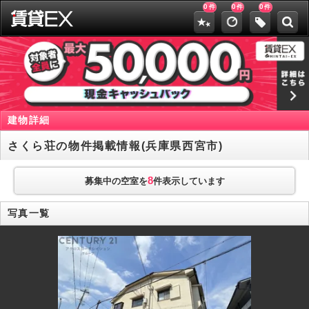
0
0
0
件
件
件
建物詳細
さくら荘の物件掲載情報(兵庫県西宮市)
8
募集中の空室を
件表示しています
写真一覧