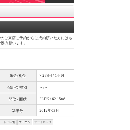
でのご来店ご予約からご成約頂いた方にはも
ご協力願います。
7.2万円 / 1ヶ月
敷金/礼金
－/－
保証金/敷引
2LDK / 62.15m²
間取 / 面積
2012年03月
築年数
ス・トイレ別
エアコン
オートロック