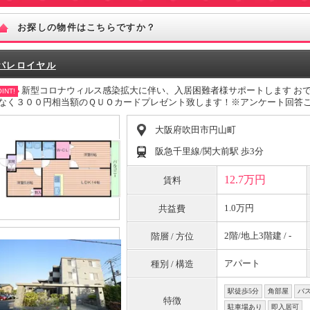
お探しの物件はこちらですか？
パレロイヤル
新型コロナウィルス感染拡大に伴い、入居困難者様サポートします お
INT!
なく３００円相当額のＱＵＯカードプレゼント致します！※アンケート回答
大阪府吹田市円山町
阪急千里線/関大前駅 歩3分
12.7万円
賃料
1.0万円
共益費
2階/地上3階建 / -
階層 / 方位
アパート
種別 / 構造
駅徒歩5分
角部屋
バ
特徴
駐車場あり
即入居可