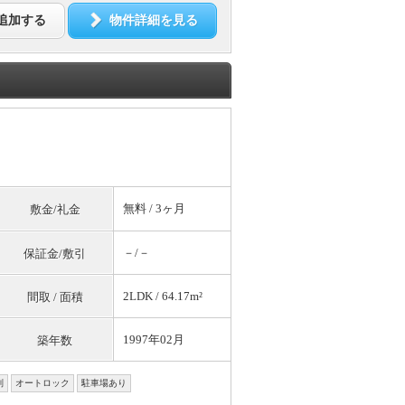
追加する
物件詳細を見る
無料
/ 3ヶ月
敷金/礼金
－/－
保証金/敷引
2LDK / 64.17m²
間取 / 面積
1997年02月
築年数
別
オートロック
駐車場あり