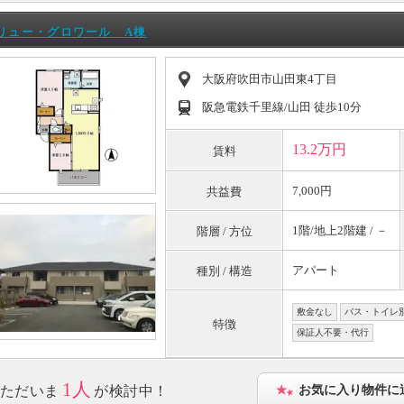
リュー・グロワール A棟
大阪府吹田市山田東4丁目
阪急電鉄千里線/山田 徒歩10分
13.2万円
賃料
7,000円
共益費
1階/地上2階建 / －
階層 / 方位
アパート
種別 / 構造
敷金なし
バス・トイレ
特徴
保証人不要・代行
1人
ただいま
が検討中！
お気に入り物件に