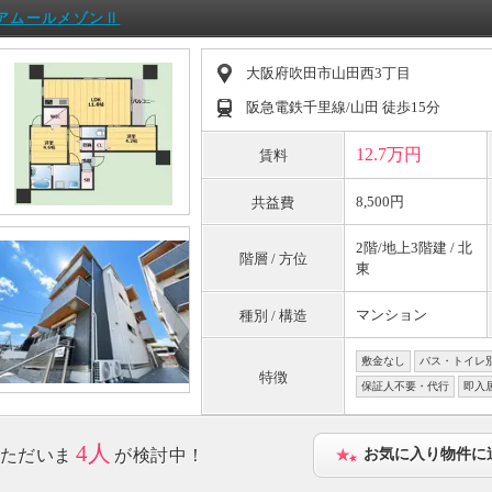
アムールメゾンⅡ
大阪府吹田市山田西3丁目
阪急電鉄千里線/山田 徒歩15分
12.7万円
賃料
8,500円
共益費
2階/地上3階建 / 北
階層 / 方位
東
マンション
種別 / 構造
敷金なし
バス・トイレ
特徴
保証人不要・代行
即入
4人
ただいま
が検討中！
お気に入り物件に