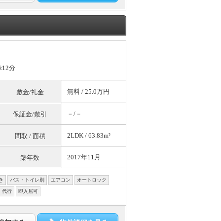
12分
無料
/ 25.0万円
敷金/礼金
－/－
保証金/敷引
2LDK / 63.83m²
間取 / 面積
2017年11月
築年数
き
バス・トイレ別
エアコン
オートロック
・代行
即入居可