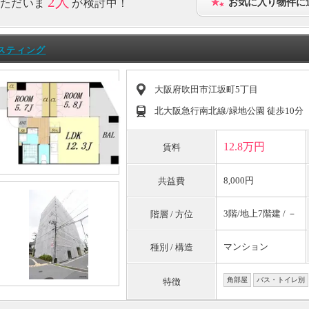
2人
ただいま
が検討中！
お気に入り物件に
スティング
大阪府吹田市江坂町5丁目
北大阪急行南北線/緑地公園 徒歩10分
12.8万円
賃料
8,000円
共益費
3階/地上7階建 / －
階層 / 方位
マンション
種別 / 構造
角部屋
バス・トイレ別
特徴