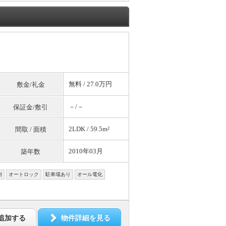
無料
/ 27.0万円
敷金/礼金
－/－
保証金/敷引
2LDK / 59.5m²
間取 / 面積
2010年03月
築年数
別
オートロック
駐車場あり
オール電化
追加する
物件詳細を見る