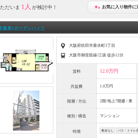
1人
ただいま
が検討中！
お気に入り物件に
常陽第3ガーデンハイツ
大阪府吹田市垂水町3丁目
大阪市御堂筋線/江坂 徒歩12分
12.0万円
賃料
1.0万円
共益費
2階/地上7階建 / 東
階層 / 方位
マンション
種別 / 構造
敷金なし
バス・トイレ
特徴