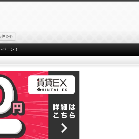
条件
(0件)
ンペーン！