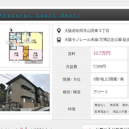
Ｐａｓｔｏｒａｌ Ｃｏｕｒｔ Ｓｅｎｒｉ
大阪府吹田市山田東３丁目
大阪モノレール本線/万博記念公園 徒歩
12.7万円
賃料
7,500円
共益費
1階/地上2階建 / 南
階層 / 方位
アパート
種別 / 構造
敷金なし
角部屋
南向
特徴
駐車場あり
保証人不要