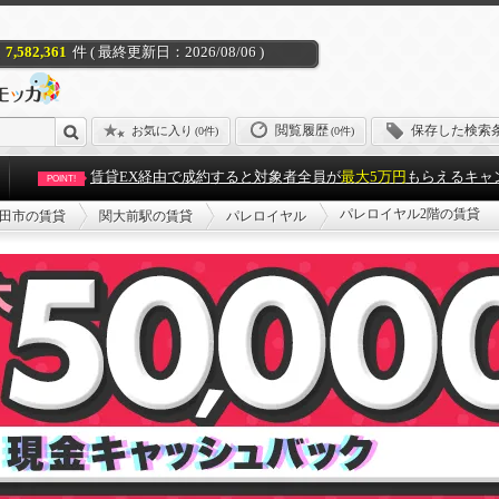
7,582,361
件 ( 最終更新日：2026/08/06 )
閲覧履歴
保存した検索
お気に入り
(
0件
)
(0件)
賃貸EX経由で成約すると対象者全員が
最大5万円
もらえるキャ
POINT!
パレロイヤル2階の賃貸
田市の賃貸
関大前駅の賃貸
パレロイヤル