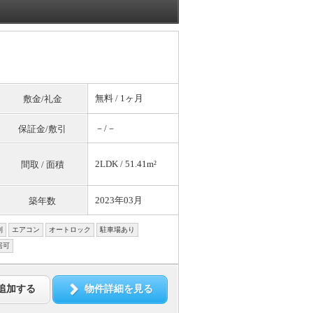
無料
/ 1ヶ月
敷金/礼金
－/－
保証金/敷引
2LDK / 51.41m²
間取 / 面積
2023年03月
築年数
別
エアコン
オートロック
駐車場あり
居可
追加する
物件詳細を見る