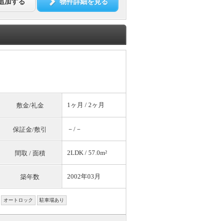
追加する
物件詳細を見る
1ヶ月 / 2ヶ月
敷金/礼金
－/－
保証金/敷引
2LDK / 57.0m²
間取 / 面積
2002年03月
築年数
オートロック
駐車場あり