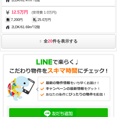
2LDK
/
61.47m
/
1階
12.5万円
(管理費 1.0万円)
敷
7,200円
礼
25.0万円
2
2LDK
/
61.69m
/
2階
全
20
件を表示する