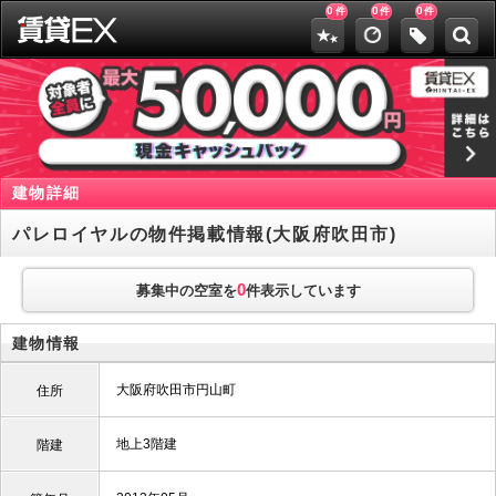
0
0
0
件
件
件
建物詳細
パレロイヤルの物件掲載情報(大阪府吹田市)
0
募集中の空室を
件表示しています
建物情報
大阪府吹田市円山町
住所
地上3階建
階建