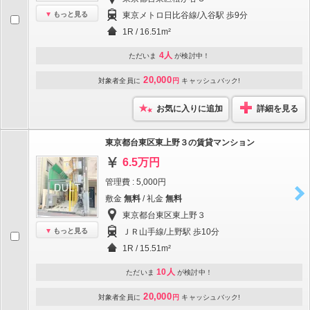
もっと見る
東京メトロ日比谷線/入谷駅 歩9分
1R / 16.51m²
4人
ただいま
が検討中！
20,000
対象者全員に
円
キャッシュバック!
お気に入りに追加
詳細を見る
東京都台東区東上野３の賃貸マンション
6.5万円
管理費 : 5,000円
敷金
無料
/ 礼金
無料
東京都台東区東上野３
もっと見る
ＪＲ山手線/上野駅 歩10分
1R / 15.51m²
10人
ただいま
が検討中！
20,000
対象者全員に
円
キャッシュバック!