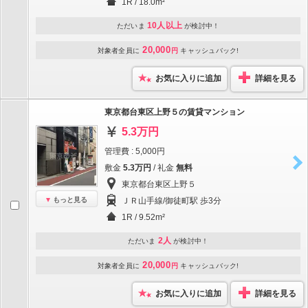
1R / 18.0m²
10人以上
ただいま
が検討中！
20,000
対象者全員に
円
キャッシュバック!
お気に入りに追加
詳細を見る
東京都台東区上野５の賃貸マンション
5.3万円
管理費 : 5,000円
敷金
5.3万円
/ 礼金
無料
東京都台東区上野５
もっと見る
ＪＲ山手線/御徒町駅 歩3分
1R / 9.52m²
2人
ただいま
が検討中！
20,000
対象者全員に
円
キャッシュバック!
お気に入りに追加
詳細を見る