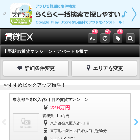
0
0
0
件
件
件
上野駅の賃貸マンション・アパートを探す
詳細条件変更
エリアを変更
おすすめピックアップ物件！
東京都台東区入谷2丁目の賃貸マンション
東
22.6万円
管理費 : 1.5万円
東京都台東区入谷2丁目
東京地下鉄日比谷線/入谷 徒歩5分
2LDK / 55.9m²