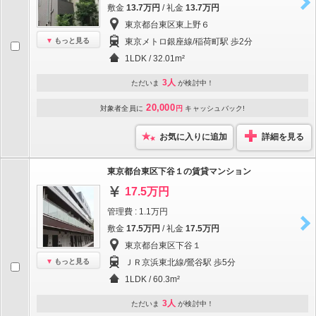
敷金
13.7万円
/ 礼金
13.7万円
東京都台東区東上野６
もっと見る
東京メトロ銀座線/稲荷町駅 歩2分
1LDK / 32.01m²
3人
ただいま
が検討中！
20,000
対象者全員に
円
キャッシュバック!
お気に入りに追加
詳細を見る
東京都台東区下谷１の賃貸マンション
17.5万円
管理費 : 1.1万円
敷金
17.5万円
/ 礼金
17.5万円
東京都台東区下谷１
もっと見る
ＪＲ京浜東北線/鶯谷駅 歩5分
1LDK / 60.3m²
3人
ただいま
が検討中！