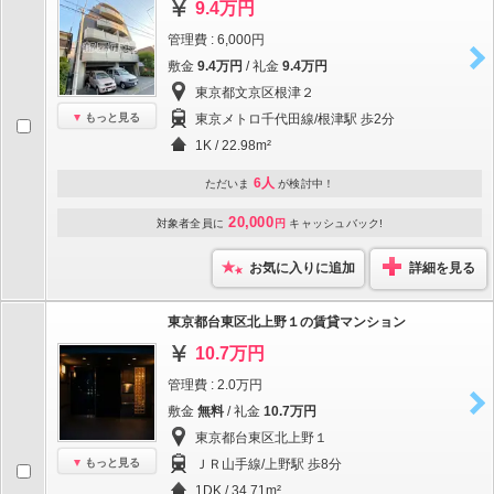
9.4万円
管理費 : 6,000円
敷金
9.4万円
/ 礼金
9.4万円
東京都文京区根津２
もっと見る
東京メトロ千代田線/根津駅 歩2分
1K / 22.98m²
6人
ただいま
が検討中！
20,000
対象者全員に
円
キャッシュバック!
お気に入りに追加
詳細を見る
東京都台東区北上野１の賃貸マンション
10.7万円
管理費 : 2.0万円
敷金
無料
/ 礼金
10.7万円
東京都台東区北上野１
もっと見る
ＪＲ山手線/上野駅 歩8分
1DK / 34.71m²