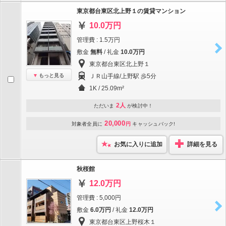
東京都台東区北上野１の賃貸マンション
10.0万円
管理費 : 1.5万円
敷金
無料
/ 礼金
10.0万円
東京都台東区北上野１
もっと見る
ＪＲ山手線/上野駅 歩5分
1K / 25.09m²
2人
ただいま
が検討中！
20,000
対象者全員に
円
キャッシュバック!
お気に入りに追加
詳細を見る
秋桜館
12.0万円
管理費 : 5,000円
敷金
6.0万円
/ 礼金
12.0万円
東京都台東区上野桜木１