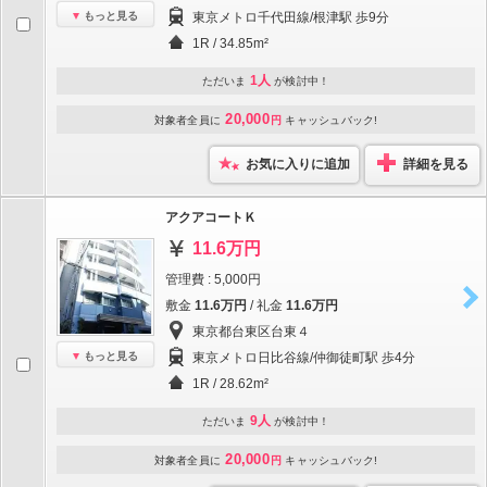
もっと見る
東京メトロ千代田線/根津駅 歩9分
1R / 34.85m²
1人
ただいま
が検討中！
20,000
対象者全員に
円
キャッシュバック!
お気に入りに追加
詳細を見る
アクアコートＫ
11.6万円
管理費 : 5,000円
敷金
11.6万円
/ 礼金
11.6万円
東京都台東区台東４
もっと見る
東京メトロ日比谷線/仲御徒町駅 歩4分
1R / 28.62m²
9人
ただいま
が検討中！
20,000
対象者全員に
円
キャッシュバック!