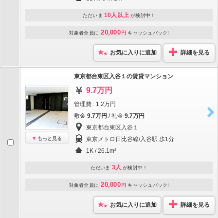
10人以上
ただいま
が検討中！
20,000
対象者全員に
円
キャッシュバック!
お気に入りに追加
詳細を見る
東京都台東区入谷１の賃貸マンション
9.7万円
管理費 : 1.2万円
敷金
9.7万円
/ 礼金
9.7万円
東京都台東区入谷１
もっと見る
東京メトロ日比谷線/入谷駅 歩1分
1K / 26.1m²
3人
ただいま
が検討中！
20,000
対象者全員に
円
キャッシュバック!
お気に入りに追加
詳細を見る