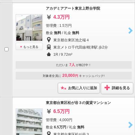
アカデミアアート東京上野台学院
4.3万円
管理費 : 1.5万円
敷金
無料
/ 礼金
無料
東京都台東区池之端４
もっと見る
東京メトロ千代田線/根津駅 歩2分
1R / 9.72m²
7人
ただいま
が検討中！
20,000
対象者全員に
円
キャッシュバック!
お気に入りに追加
詳細を見る
東京都台東区松が谷３の賃貸マンション
6.5万円
管理費 : 4,000円
敷金
6.5万円
/ 礼金
無料
東京都台東区松が谷３