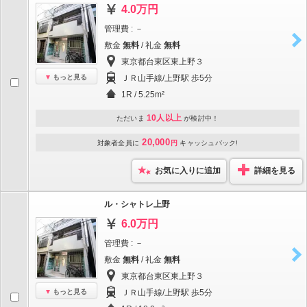
4.0万円
管理費 : －
敷金
無料
/ 礼金
無料
東京都台東区東上野３
もっと見る
ＪＲ山手線/上野駅 歩5分
1R / 5.25m²
10人以上
ただいま
が検討中！
20,000
対象者全員に
円
キャッシュバック!
お気に入りに追加
詳細を見る
ル・シャトレ上野
6.0万円
管理費 : －
敷金
無料
/ 礼金
無料
東京都台東区東上野３
もっと見る
ＪＲ山手線/上野駅 歩5分