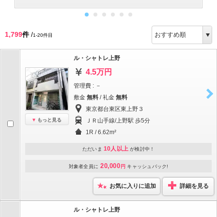
1,799
件
/
1-20件目
ル・シャトレ上野
4.5万円
管理費 : －
敷金
無料
/ 礼金
無料
東京都台東区東上野３
もっと見る
ＪＲ山手線/上野駅 歩5分
1R / 6.62m²
10人以上
ただいま
が検討中！
20,000
対象者全員に
円
キャッシュバック!
お気に入りに追加
詳細を見る
ル・シャトレ上野