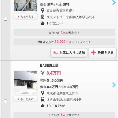
敷金
無料
/ 礼金
無料
東京都台東区根岸４
もっと見る
東京メトロ日比谷線/入谷駅 歩5分
1R / 21.0m²
3人
ただいま
が検討中！
20,000
対象者全員に
円
キャッシュバック!
お気に入りに追加
詳細を見る
BASE東上野
8.4万円
管理費 : 5,000円
敷金
8.4万円
/ 礼金
8.4万円
東京都台東区東上野６
もっと見る
ＪＲ山手線/上野駅 歩8分
1R / 18.76m²
7人
ただいま
が検討中！