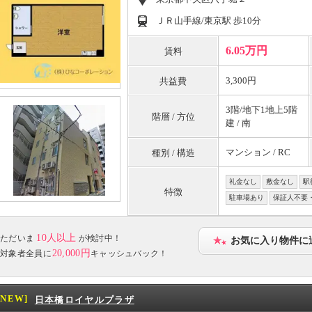
ＪＲ山手線/東京駅 歩10分
6.05万円
賃料
3,300円
共益費
3階/地下1地上5階
階層 / 方位
建 / 南
マンション / RC
種別 / 構造
礼金なし
敷金なし
駅
特徴
駐車場あり
保証人不要
10人以上
ただいま
が検討中！
お気に入り物件に
20,000円
対象者全員に
キャッシュバック！
[NEW]
日本橋ロイヤルプラザ