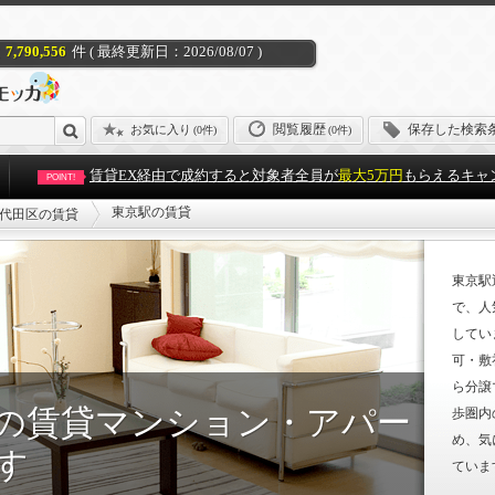
7,790,556
件 ( 最終更新日：2026/08/07 )
閲覧履歴
保存した検索
お気に入り
(
0件
)
(0件)
賃貸EX経由で成約すると対象者全員が
最大5万円
もらえるキャ
POINT!
東京駅の賃貸
代田区の賃貸
東京駅
で、人
してい
可・敷
ら分譲
の賃貸マンション・アパー
歩圏内
め、気
す
ていま