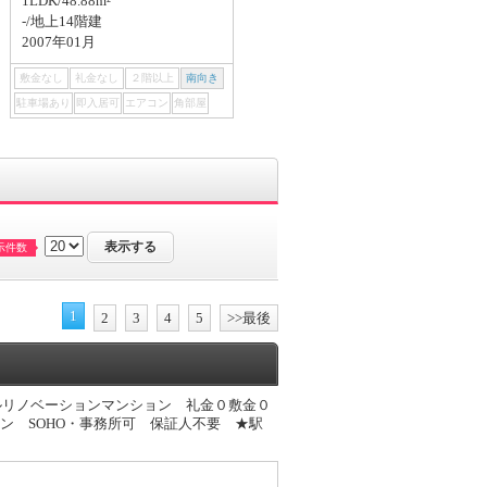
1LDK/48.88m²
1DK/33.31m²
-/地上14階建
8階/地上10階建
2007年01月
2017年03月
敷金なし
礼金なし
２階以上
南向き
敷金なし
礼金なし
２階以上
南向き
駐車場あり
即入居可
エアコン
角部屋
駐車場あり
即入居可
エアコン
角部屋
示件数
1
2
3
4
5
>>最後
ルリノベーションマンション 礼金０敷金０
ン SOHO・事務所可 保証人不要 ★駅