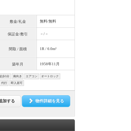
無料
/
無料
敷金/礼金
－/－
保証金/敷引
1R / 6.0m²
間取 / 面積
1958年11月
築年月
徒歩5分
南向き
エアコン
オートロック
・代行
即入居可
追加する
物件詳細を見る