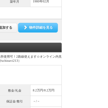
1980年02月
築年月
追加する
物件詳細を見る
務所使用可！2路線使えます☆オンライン内見
navi213）
8.2万円/8.2万円
敷金/礼金
－/－
保証金/敷引