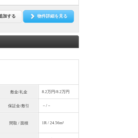
追加する
物件詳細を見る
8.2万円/8.2万円
敷金/礼金
－/－
保証金/敷引
1R / 24.56m²
間取 / 面積