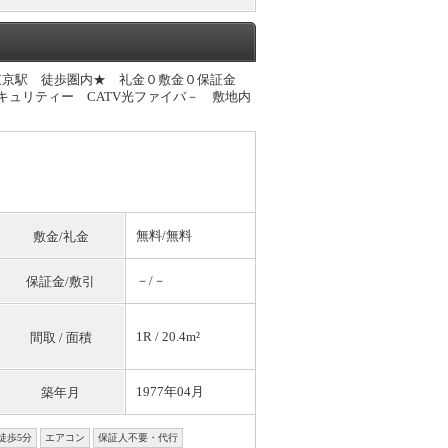
東京駅 徒歩圏内★ 礼金０敷金０保証金
キュリティー CATV光ファイバ－ 敷地内
無料
/
無料
敷金/礼金
－/－
保証金/敷引
1R / 20.4m²
間取 / 面積
1977年04月
築年月
徒歩5分
エアコン
保証人不要・代行