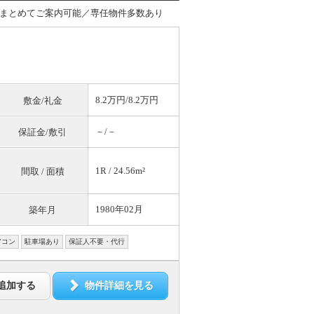
まとめてご案内可能／専任物件多数あり
8.2万円/8.2万円
敷金/礼金
－/－
保証金/敷引
1R / 24.56m²
間取 / 面積
1980年02月
築年月
アコン
駐車場あり
保証人不要・代行
追加する
物件詳細を見る