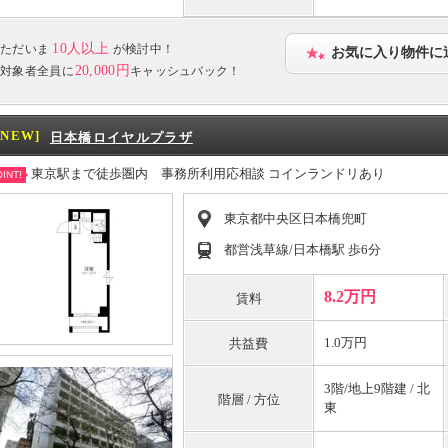
10人以上
ただいま
が検討中！
お気に入り物件に
20,000円
対象者全員に
キャッシュバック！
[NEW]
日本橋ロイヤルプラザ
東京駅まで徒歩圏内 事務所利用応相談 コインランドリあり
INT!
東京都中央区日本橋兜町
都営浅草線/日本橋駅 歩6分
8.2万円
賃料
1.0万円
共益費
3階/地上9階建 / 北
階層 / 方位
東