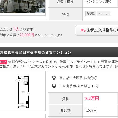
マンション / SRC
種別 / 構造
角部屋
エアコン
特徴
5人
ただいま
が検討中！
お気に入り物件に
20,000円
対象者全員に
キャッシュバック！
東京都中央区日本橋兜町の賃貸マンション
☆都心部へのアクセスも良好でお仕事にもプライベートにも最適☆ 事
INT!
ご相談下さい☆LINE公式アカウントからもお問い合わせお待ちしてます☆（@uchi
東京都中央区日本橋兜町
ＪＲ山手線/東京駅 歩10分
8.2万円
賃料
1.0万円
共益費