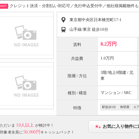
クレジット決済・分割払い対応可／先行申込受付中／他社様掲載物件も
INT!
東京都中央区日本橋兜町17-1
山手線/東京 徒歩10分
8.2万円
賃料
1.0万円
共益費
3階/地上9階建 / 北
階層 / 方位
東
マンション / SRC
種別 / 構造
駅徒歩5分
角部屋
エ
特徴
10人以上
ただいま
が検討中！
お気に入り物件に
50,000円
対象者全員に
キャッシュバック！