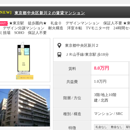
[NEW]
東京都中央区新川２の賃貸マンション
★東京駅 徒歩圏内★ 礼金０ デザインマンション 保証人不要 ★
INT!
 デザイン分譲マンション 耐火構造 洋室８帖 TVモニター付 24時間セ
ミ捨場 SOHO 保証人不要
東京都中央区新川２
ＪＲ山手線/東京駅 歩18分
8.0万円
賃料
1.0万円
共益費
3階/地上10階
階層 / 方位
建 / 北西
マンション / SRC
種別 / 構造
礼金なし
敷金なし
駅
特徴