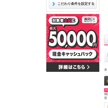
こだわり条件を設定する
全
PO
保
近