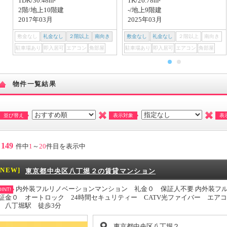
1DK/30.48m²
1K/26.78m²
2階/地上10階建
-/地上9階建
2017年03月
2025年03月
敷金なし
礼金なし
２階以上
南向き
敷金なし
礼金なし
２階以上
南向き
駐車場あり
即入居可
エアコン
角部屋
駐車場あり
即入居可
エアコン
角部屋
物件一覧結果
並び替え
表示対象
表
149
件中
1
～
20
件目を表示中
[NEW]
東京都中央区八丁堀２の賃貸マンション
内外装フルリノベーションマンション 礼金０ 保証人不要 内外装フ
INT!
証金０ オートロック 24時間セキュリティー CATV光ファイバー エアコ
 八丁堀駅 徒歩3分
東京都中央区八丁堀２