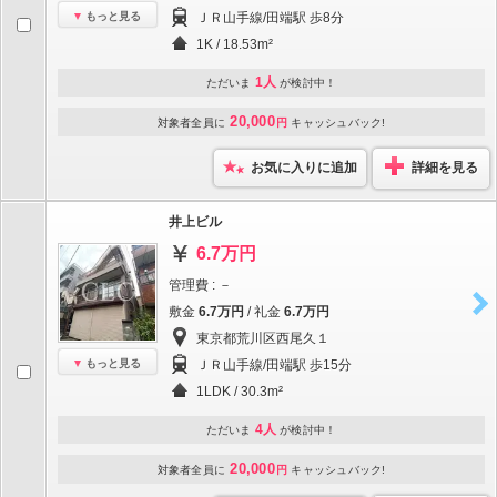
もっと見る
ＪＲ山手線/田端駅 歩8分
1K / 18.53m²
1人
ただいま
が検討中！
20,000
対象者全員に
円
キャッシュバック!
お気に入りに追加
詳細を見る
井上ビル
6.7万円
管理費 : －
敷金
6.7万円
/ 礼金
6.7万円
東京都荒川区西尾久１
もっと見る
ＪＲ山手線/田端駅 歩15分
1LDK / 30.3m²
4人
ただいま
が検討中！
20,000
対象者全員に
円
キャッシュバック!