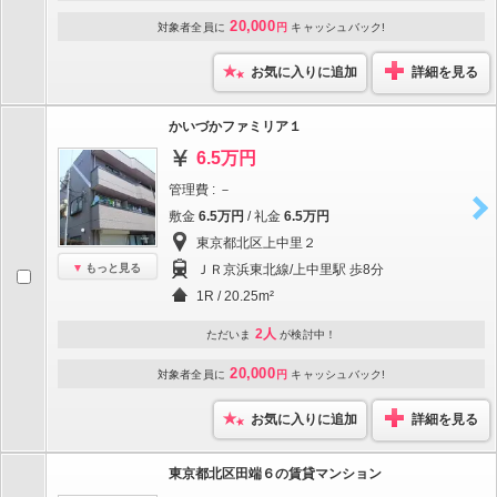
20,000
対象者全員に
円
キャッシュバック!
お気に入りに追加
詳細を見る
かいづかファミリア１
6.5万円
管理費 : －
敷金
6.5万円
/ 礼金
6.5万円
東京都北区上中里２
もっと見る
ＪＲ京浜東北線/上中里駅 歩8分
1R / 20.25m²
2人
ただいま
が検討中！
20,000
対象者全員に
円
キャッシュバック!
お気に入りに追加
詳細を見る
東京都北区田端６の賃貸マンション