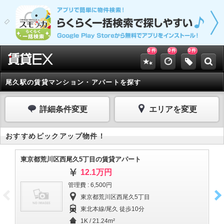
0
0
0
件
件
件
尾久駅の賃貸マンション・アパートを探す
詳細条件変更
エリアを変更
おすすめピックアップ物件！
東京都荒川区西尾久5丁目の賃貸アパート
東
12.1万円
管理費 : 6,500円
東京都荒川区西尾久5丁目
東北本線/尾久 徒歩10分
1K / 21.24m²