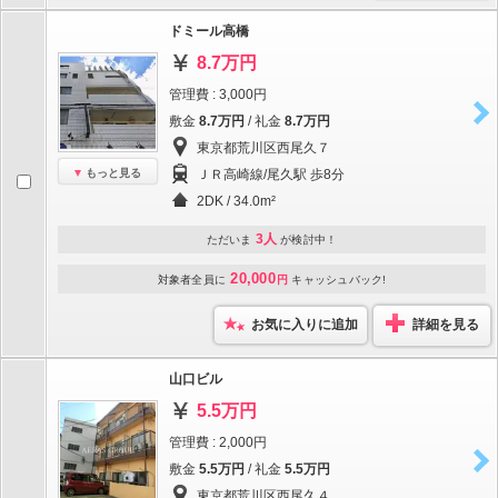
ドミール高橋
8.7万円
管理費 : 3,000円
敷金
8.7万円
/ 礼金
8.7万円
東京都荒川区西尾久７
もっと見る
ＪＲ高崎線/尾久駅 歩8分
2DK / 34.0m²
3人
ただいま
が検討中！
20,000
対象者全員に
円
キャッシュバック!
お気に入りに追加
詳細を見る
山口ビル
5.5万円
管理費 : 2,000円
敷金
5.5万円
/ 礼金
5.5万円
東京都荒川区西尾久４