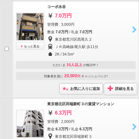
コーポ水谷
7.0万円
管理費 : 3,000円
敷金
7.0万円
/ 礼金
7.0万円
東京都荒川区西尾久２
もっと見る
ＪＲ高崎線/尾久駅 歩11分
2K / 34.5m²
10人以上
ただいま
が検討中！
20,000
対象者全員に
円
キャッシュバック!
お気に入りに追加
詳細を見る
東京都北区田端新町３の賃貸マンション
6.3万円
管理費 : 2,000円
敷金
6.3万円
/ 礼金
6.3万円
東京都北区田端新町３