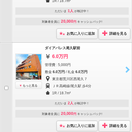
1R / 18.7m²
1人
ただいま
が検討中！
20,000
対象者全員に
円
キャッシュバック!
お気に入りに追加
詳細を見る
ダイアパレス尾久駅前
6.0万円
管理費 : 5,000円
敷金
6.0万円
/ 礼金
6.0万円
東京都荒川区西尾久７
もっと見る
ＪＲ高崎線/尾久駅 歩4分
1R / 18.7m²
2人
ただいま
が検討中！
20,000
対象者全員に
円
キャッシュバック!
お気に入りに追加
詳細を見る