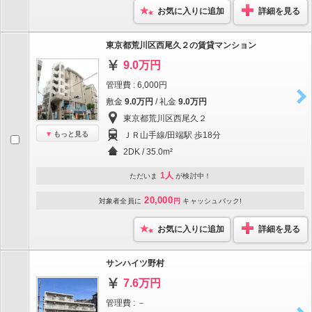
お気に入りに追加
詳細を見る
東京都荒川区西尾久２の賃貸マンション
9.0万円
管理費 : 6,000円
敷金
9.0万円
/ 礼金
9.0万円
東京都荒川区西尾久２
もっと見る
ＪＲ山手線/田端駅 歩18分
2DK / 35.0m²
1人
ただいま
が検討中！
20,000
対象者全員に
円
キャッシュバック!
お気に入りに追加
詳細を見る
サンハイツ野村
7.6万円
管理費 : －