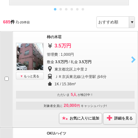
685
件
/
1-20件目
柿の木荘
3.5万円
管理費 : 1,000円
敷金
3.5万円
/ 礼金
3.5万円
東京都北区上中里２
もっと見る
ＪＲ京浜東北線/上中里駅 歩6分
1K / 15.38m²
5人
ただいま
が検討中！
20,000
対象者全員に
円
キャッシュバック!
お気に入りに追加
詳細を見る
OKUハイツ