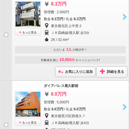
8.3万円
管理費 : 2,000円
敷金
8.3万円
/ 礼金
8.3万円
東京都北区上中里２
もっと見る
ＪＲ高崎線/尾久駅 歩3分
2K / 32.4m²
3人
ただいま
が検討中！
20,000
対象者全員に
円
キャッシュバック!
お気に入りに追加
詳細を見る
ダイアパレス尾久駅前
6.0万円
管理費 : 5,000円
敷金
6.0万円
/ 礼金
6.0万円
東京都荒川区西尾久７
もっと見る
ＪＲ高崎線/尾久駅 歩4分