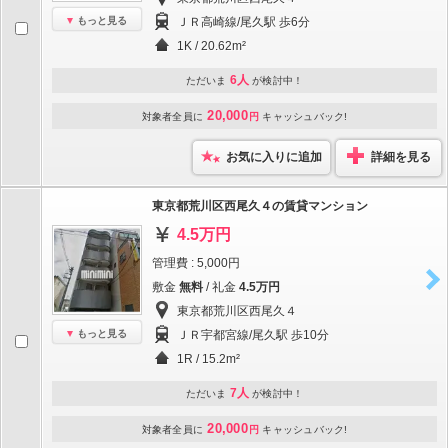
もっと見る
ＪＲ高崎線/尾久駅 歩6分
1K / 20.62m²
6人
ただいま
が検討中！
20,000
対象者全員に
円
キャッシュバック!
お気に入りに追加
詳細を見る
東京都荒川区西尾久４の賃貸マンション
4.5万円
管理費 : 5,000円
敷金
無料
/ 礼金
4.5万円
東京都荒川区西尾久４
もっと見る
ＪＲ宇都宮線/尾久駅 歩10分
1R / 15.2m²
7人
ただいま
が検討中！
20,000
対象者全員に
円
キャッシュバック!