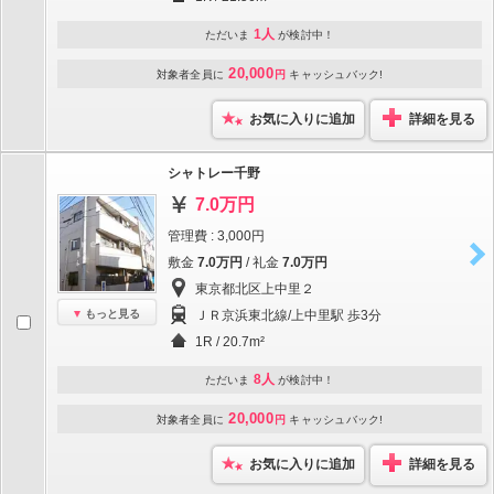
1人
ただいま
が検討中！
20,000
対象者全員に
円
キャッシュバック!
お気に入りに追加
詳細を見る
シャトレー千野
7.0万円
管理費 : 3,000円
敷金
7.0万円
/ 礼金
7.0万円
東京都北区上中里２
もっと見る
ＪＲ京浜東北線/上中里駅 歩3分
1R / 20.7m²
8人
ただいま
が検討中！
20,000
対象者全員に
円
キャッシュバック!
お気に入りに追加
詳細を見る