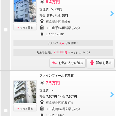
8.4万円
管理費 : 5,000円
敷金
無料
/ 礼金
無料
東京都北区田端６
もっと見る
ＪＲ山手線/田端駅 歩9分
1R / 27.76m²
4人
ただいま
が検討中！
20,000
対象者全員に
円
キャッシュバック!
お気に入りに追加
詳細を見る
ファインフィールド東館
7.5万円
管理費 : －
敷金
7.5万円
/ 礼金
7.5万円
東京都北区昭和町１
もっと見る
ＪＲ高崎線/尾久駅 歩3分
1K / 21.56m²