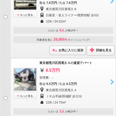
敷金
7.6万円
/ 礼金
7.6万円
東京都荒川区東尾久８
もっと見る
日暮里・舎人ライナー/熊野前駅 歩3分
1DK / 34.02m²
6人
ただいま
が検討中！
20,000
対象者全員に
円
キャッシュバック!
お気に入りに追加
詳細を見る
東京都荒川区西尾久４の賃貸アパート
6.5万円
管理費 : －
敷金
6.5万円
/ 礼金
6.5万円
東京都荒川区西尾久４
もっと見る
ＪＲ山手線/田端駅 歩12分
1DK / 24.75m²
3人
ただいま
が検討中！