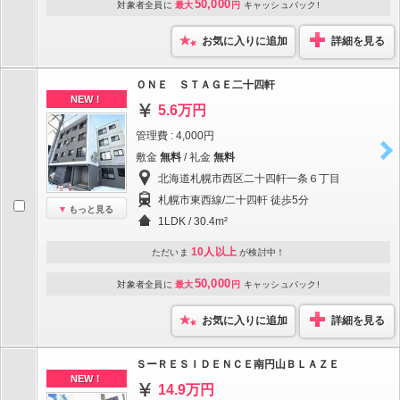
50,000
対象者全員に
最大
円
キャッシュバック!
お気に入りに追加
詳細を見る
ＯＮＥ ＳＴＡＧＥ二十四軒
NEW！
5.6万円
管理費 : 4,000円
敷金
無料
/ 礼金
無料
北海道札幌市西区二十四軒一条６丁目
札幌市東西線/二十四軒 徒歩5分
もっと見る
1LDK / 30.4m²
10人以上
ただいま
が検討中！
50,000
対象者全員に
最大
円
キャッシュバック!
お気に入りに追加
詳細を見る
ＳーＲＥＳＩＤＥＮＣＥ南円山ＢＬＡＺＥ
NEW！
14.9万円