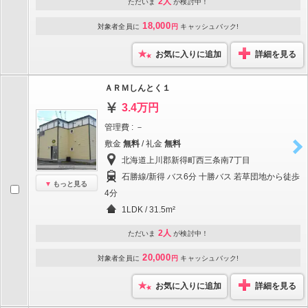
2人
ただいま
が検討中！
18,000
対象者全員に
円
キャッシュバック!
お気に入りに追加
詳細を見る
ＡＲＭしんとく１
3.4万円
管理費 : －
敷金
無料
/ 礼金
無料
北海道上川郡新得町西三条南7丁目
石勝線/新得 バス6分 十勝バス 若草団地から徒歩
もっと見る
4分
1LDK / 31.5m²
2人
ただいま
が検討中！
20,000
対象者全員に
円
キャッシュバック!
お気に入りに追加
詳細を見る