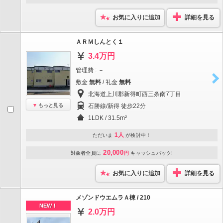
お気に入りに追加
詳細を見る
ＡＲＭしんとく１
3.4万円
管理費 : －
敷金
無料
/ 礼金
無料
北海道上川郡新得町西三条南7丁目
もっと見る
石勝線/新得 徒歩22分
1LDK / 31.5m²
1人
ただいま
が検討中！
20,000
対象者全員に
円
キャッシュバック!
お気に入りに追加
詳細を見る
メゾンドウエムラＡ棟 / 210
NEW！
2.0万円