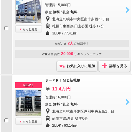
管理費 : 5,000円
敷金
無料
/ 礼金
無料
北海道札幌市中央区南十条西21丁目
札幌市東西線/円山公園 徒歩17分
もっと見る
3LDK / 77.41m²
2人
ただいま
が検討中！
20,000
対象者全員に
円
キャッシュバック!
お気に入りに追加
詳細を見る
ＳーＰＲＩＭＥ新札幌
NEW！
11.4万円
管理費 : 6,000円
敷金
無料
/ 礼金
無料
北海道札幌市厚別区厚別中央五条2丁目
函館本線/厚別 徒歩6分
もっと見る
2LDK / 63.14m²