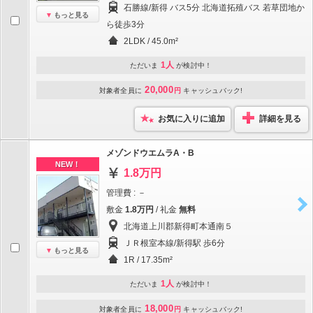
石勝線/新得 バス5分 北海道拓殖バス 若草団地か
もっと見る
ら徒歩3分
2LDK / 45.0m²
1人
ただいま
が検討中！
20,000
対象者全員に
円
キャッシュバック!
お気に入りに追加
詳細を見る
メゾンドウエムラA・B
NEW！
1.8万円
管理費 : －
敷金
1.8万円
/ 礼金
無料
北海道上川郡新得町本通南５
ＪＲ根室本線/新得駅 歩6分
もっと見る
1R / 17.35m²
1人
ただいま
が検討中！
18,000
対象者全員に
円
キャッシュバック!