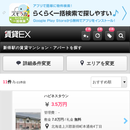
0
0
0
件
件
件
新得駅の賃貸マンション・アパートを探す
詳細条件変更
エリアを変更
11
件
/
1-11件目
ハピネスタウン
3.5万円
管理費 : －
敷金
7.0万円
/ 礼金
無料
北海道上川郡新得町本通南4丁目