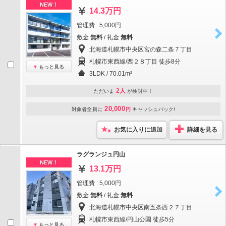
NEW！
14.3万円
管理費 : 5,000円
敷金
無料
/ 礼金
無料
北海道札幌市中央区宮の森二条７丁目
札幌市東西線/西２８丁目 徒歩8分
もっと見る
3LDK / 70.01m²
2人
ただいま
が検討中！
20,000
対象者全員に
円
キャッシュバック!
お気に入りに追加
詳細を見る
ラグランジュ円山
NEW！
13.1万円
管理費 : 5,000円
敷金
無料
/ 礼金
無料
北海道札幌市中央区南五条西２７丁目
札幌市東西線/円山公園 徒歩5分
もっと見る