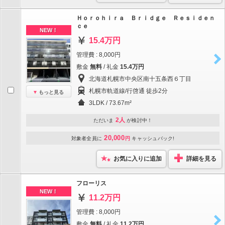
Ｈｏｒｏｈｉｒａ Ｂｒｉｄｇｅ Ｒｅｓｉｄｅｎ
ｃｅ
NEW！
15.4万円
管理費 : 8,000円
敷金
無料
/ 礼金
15.4万円
北海道札幌市中央区南十五条西６丁目
札幌市軌道線/行啓通 徒歩2分
もっと見る
3LDK / 73.67m²
2人
ただいま
が検討中！
20,000
対象者全員に
円
キャッシュバック!
お気に入りに追加
詳細を見る
フローリス
NEW！
11.2万円
管理費 : 8,000円
敷金
無料
/ 礼金
11.2万円