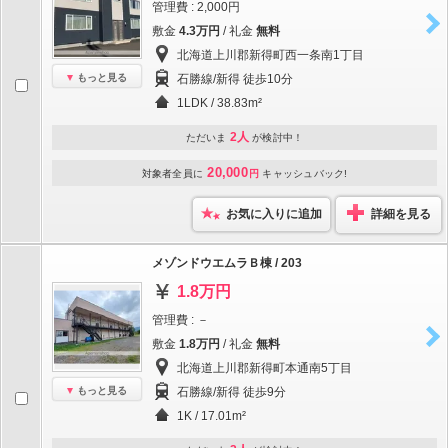
管理費 : 2,000円
敷金
4.3万円
/ 礼金
無料
北海道上川郡新得町西一条南1丁目
もっと見る
石勝線/新得 徒歩10分
1LDK / 38.83m²
2人
ただいま
が検討中！
20,000
対象者全員に
円
キャッシュバック!
お気に入りに追加
詳細を見る
メゾンドウエムラＢ棟 / 203
1.8万円
管理費 : －
敷金
1.8万円
/ 礼金
無料
北海道上川郡新得町本通南5丁目
もっと見る
石勝線/新得 徒歩9分
1K / 17.01m²