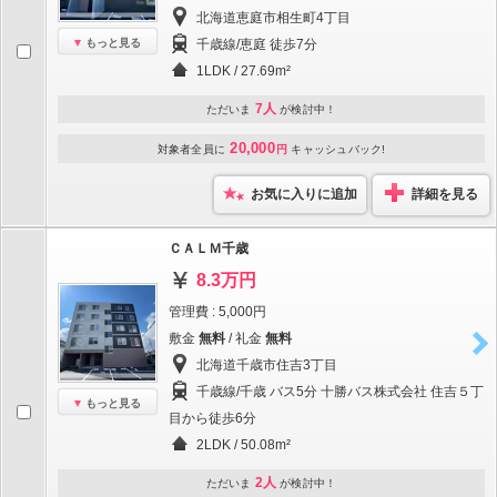
北海道恵庭市相生町4丁目
もっと見る
千歳線/恵庭 徒歩7分
1LDK / 27.69m²
7人
ただいま
が検討中！
20,000
対象者全員に
円
キャッシュバック!
お気に入りに追加
詳細を見る
ＣＡＬＭ千歳
8.3万円
管理費 : 5,000円
敷金
無料
/ 礼金
無料
北海道千歳市住吉3丁目
千歳線/千歳 バス5分 十勝バス株式会社 住吉５丁
もっと見る
目から徒歩6分
2LDK / 50.08m²
2人
ただいま
が検討中！