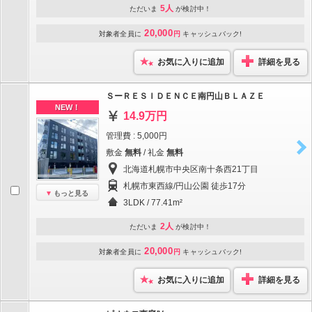
5人
ただいま
が検討中！
20,000
対象者全員に
円
キャッシュバック!
お気に入りに追加
詳細を見る
ＳーＲＥＳＩＤＥＮＣＥ南円山ＢＬＡＺＥ
NEW！
14.9万円
管理費 : 5,000円
敷金
無料
/ 礼金
無料
北海道札幌市中央区南十条西21丁目
札幌市東西線/円山公園 徒歩17分
もっと見る
3LDK / 77.41m²
2人
ただいま
が検討中！
20,000
対象者全員に
円
キャッシュバック!
お気に入りに追加
詳細を見る