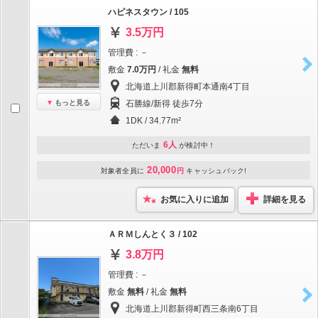
ハピネスタウン / 105
3.5万円
管理費 : －
敷金
7.0万円
/ 礼金
無料
北海道上川郡新得町本通南4丁目
もっと見る
石勝線/新得 徒歩7分
1DK / 34.77m²
6人
ただいま
が検討中！
20,000
対象者全員に
円
キャッシュバック!
お気に入りに追加
詳細を見る
ＡＲＭしんとく３ / 102
3.8万円
管理費 : －
敷金
無料
/ 礼金
無料
北海道上川郡新得町西三条南6丁目