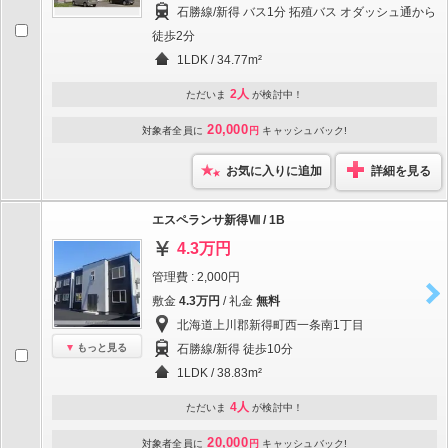
石勝線/新得 バス1分 拓殖バス オダッシュ通から
徒歩2分
1LDK / 34.77m²
2人
ただいま
が検討中！
20,000
対象者全員に
円
キャッシュバック!
お気に入りに追加
詳細を見る
エスペランサ新得Ⅷ / 1B
4.3万円
管理費 : 2,000円
敷金
4.3万円
/ 礼金
無料
北海道上川郡新得町西一条南1丁目
もっと見る
石勝線/新得 徒歩10分
1LDK / 38.83m²
4人
ただいま
が検討中！
20,000
対象者全員に
円
キャッシュバック!