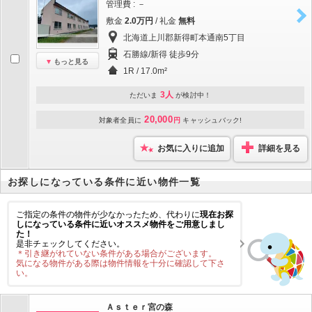
管理費 : －
敷金
2.0万円
/ 礼金
無料
北海道上川郡新得町本通南5丁目
石勝線/新得 徒歩9分
もっと見る
1R / 17.0m²
3人
ただいま
が検討中！
20,000
対象者全員に
円
キャッシュバック!
お気に入りに追加
詳細を見る
お探しになっている条件に近い物件一覧
ご指定の条件の物件が少なかったため、代わりに
現在お探
しになっている条件に近いオススメ物件をご用意しまし
た！
是非チェックしてください。
＊引き継がれていない条件がある場合がございます。
気になる物件がある際は物件情報を十分に確認して下さ
い。
Ａｓｔｅｒ宮の森