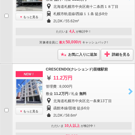
北海道札幌市中央区南十二条西１８丁目
札幌市軌道線/西線１１条 徒歩8分
もっと見る
2LDK / 55.62m²
4人
ただいま
が検討中！
50,000
対象者全員に
最大
円
キャッシュバック!
お気に入りに追加
詳細を見る
CRESCENDO(クレシェンド)苗穂駅前
NEW！
11.2万円
管理費 : 8,000円
敷金
11.2万円
/ 礼金
無料
北海道札幌市中央区北一条東13丁目
函館本線/苗穂 徒歩6分
もっと見る
2LDK / 58.6m²
10人以上
ただいま
が検討中！