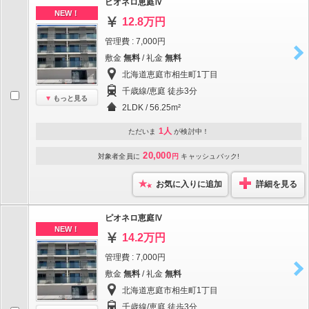
ピオネロ恵庭Ⅳ
NEW！
12.8万円
管理費 : 7,000円
敷金
無料
/ 礼金
無料
北海道恵庭市相生町1丁目
千歳線/恵庭 徒歩3分
もっと見る
2LDK / 56.25m²
1人
ただいま
が検討中！
20,000
対象者全員に
円
キャッシュバック!
お気に入りに追加
詳細を見る
ピオネロ恵庭Ⅳ
NEW！
14.2万円
管理費 : 7,000円
敷金
無料
/ 礼金
無料
北海道恵庭市相生町1丁目
千歳線/恵庭 徒歩3分