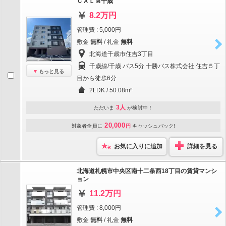
ＣＡＬＭ千歳
8.2万円
管理費 : 5,000円
敷金
無料
/ 礼金
無料
北海道千歳市住吉3丁目
千歳線/千歳 バス5分 十勝バス株式会社 住吉５丁
もっと見る
目から徒歩6分
2LDK / 50.08m²
3人
ただいま
が検討中！
20,000
対象者全員に
円
キャッシュバック!
お気に入りに追加
詳細を見る
北海道札幌市中央区南十二条西18丁目の賃貸マンシ
ョン
11.2万円
管理費 : 8,000円
敷金
無料
/ 礼金
無料