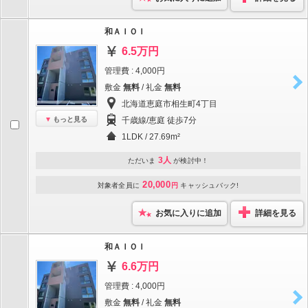
和ＡＩＯＩ
6.5万円
管理費 : 4,000円
敷金
無料
/ 礼金
無料
北海道恵庭市相生町4丁目
もっと見る
千歳線/恵庭 徒歩7分
1LDK / 27.69m²
3人
ただいま
が検討中！
20,000
対象者全員に
円
キャッシュバック!
お気に入りに追加
詳細を見る
和ＡＩＯＩ
6.6万円
管理費 : 4,000円
敷金
無料
/ 礼金
無料