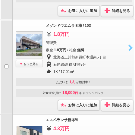
お気に入りに追加
詳細を見る
メゾンドウエムラＢ棟 / 103
1.8万円
管理費 : －
敷金
1.8万円
/ 礼金
無料
北海道上川郡新得町本通南5丁目
もっと見る
石勝線/新得 徒歩9分
1K / 17.01m²
1人
ただいま
が検討中！
18,000
対象者全員に
円
キャッシュバック!
お気に入りに追加
詳細を見る
エスペランサ新得Ⅶ
4.3万円