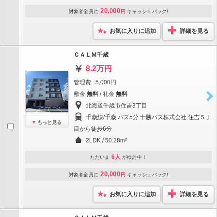
20,000
対象者全員に
円
キャッシュバック!
お気に入りに追加
詳細を見る
ＣＡＬＭ千歳
8.2万円
管理費 : 5,000円
敷金
無料
/ 礼金
無料
北海道千歳市住吉3丁目
千歳線/千歳 バス5分 十勝バス株式会社 住吉５丁
もっと見る
目から徒歩6分
2LDK / 50.28m²
6人
ただいま
が検討中！
20,000
対象者全員に
円
キャッシュバック!
お気に入りに追加
詳細を見る