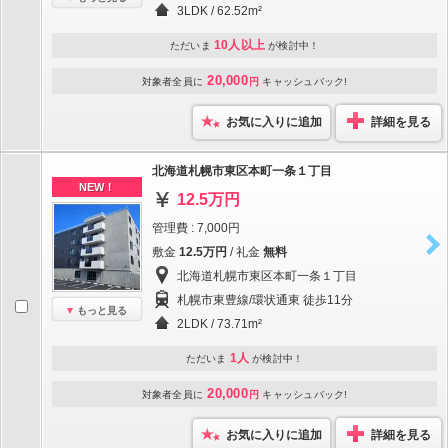
3LDK / 62.52m²
10人以上
ただいま
が検討中！
20,000
対象者全員に
円
キャッシュバック!
お気に入りに追加
詳細を見る
北海道札幌市東区本町一条１丁目
NEW！
12.5万円
管理費 : 7,000円
敷金
12.5万円
/ 礼金
無料
北海道札幌市東区本町一条１丁目
札幌市東豊線/環状通東 徒歩11分
もっと見る
2LDK / 73.71m²
1人
ただいま
が検討中！
20,000
対象者全員に
円
キャッシュバック!
お気に入りに追加
詳細を見る