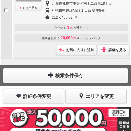
北海道札幌市中央区南十二条西18丁目
もっと見る
札幌市軌道線/西線１１条 徒歩8分
2LDK / 55.62m²
3人
ただいま
が検討中！
20,000
対象者全員に
円
キャッシュバック!
お気に入りに追加
詳細を見る
検索条件保存
詳細条件変更
エリアを変更