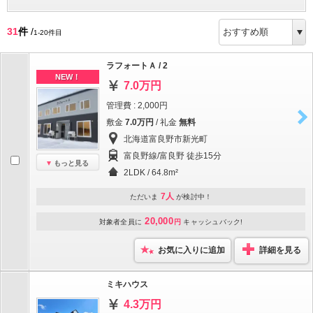
31
件
/
1-20件目
ラフォートＡ / 2
NEW！
7.0万円
管理費 : 2,000円
敷金
7.0万円
/ 礼金
無料
北海道富良野市新光町
富良野線/富良野 徒歩15分
もっと見る
2LDK / 64.8m²
7人
ただいま
が検討中！
20,000
対象者全員に
円
キャッシュバック!
お気に入りに追加
詳細を見る
ミキハウス
4.3万円