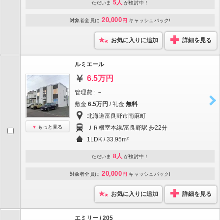
5人
ただいま
が検討中！
20,000
対象者全員に
円
キャッシュバック!
お気に入りに追加
詳細を見る
ルミエール
6.5万円
管理費 : －
敷金
6.5万円
/ 礼金
無料
北海道富良野市南麻町
もっと見る
ＪＲ根室本線/富良野駅 歩22分
1LDK / 33.95m²
8人
ただいま
が検討中！
20,000
対象者全員に
円
キャッシュバック!
お気に入りに追加
詳細を見る
エミリー / 205