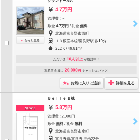
グランドールA
4.7万円
管理費 : －
敷金
4.7万円
/ 礼金
無料
北海道富良野市西町
もっと見る
ＪＲ根室本線/富良野駅 歩19分
2LDK / 49.81m²
10人以上
ただいま
が検討中！
20,000
対象者全員に
円
キャッシュバック!
お気に入りに追加
詳細を見る
Ｂｅｌｌｅ Ｂ棟
5.8万円
NEW！
管理費 : 2,000円
敷金
無料
/ 礼金
無料
北海道富良野市扇町
富良野線/富良野 徒歩22分