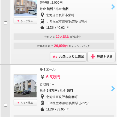
管理費 : 2,000円
敷金
無料
/ 礼金
無料
北海道富良野市栄町
もっと見る
ＪＲ根室本線/富良野駅 歩8分
1LDK / 40.62m²
10人以上
ただいま
が検討中！
20,000
対象者全員に
円
キャッシュバック!
お気に入りに追加
詳細を見る
ルミエール
6.5万円
管理費 : －
敷金
6.5万円
/ 礼金
無料
北海道富良野市南麻町
もっと見る
ＪＲ根室本線/富良野駅 歩22分
1LDK / 33.95m²