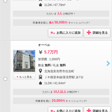
1LDK / 47.79m²
2人
ただいま
が検討中！
50,000
対象者全員に
最大
円
キャッシュバック!
お気に入りに追加
詳細を見る
オーベル
5.7万円
管理費 : 1,000円
敷金
無料
/ 礼金
無料
北海道富良野市住吉町
もっと見る
ＪＲ根室本線/富良野駅 歩7分
1LDK / 41.64m²
10人以上
ただいま
が検討中！
20,000
対象者全員に
円
キャッシュバック!
お気に入りに追加
詳細を見る