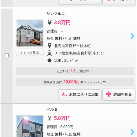
サンマルコ
3.8万円
管理費 : －
敷金
無料
/ 礼金
無料
北海道富良野市桂木町
もっと見る
ＪＲ根室本線/富良野駅 歩15分
1DK / 25.74m²
3人
ただいま
が検討中！
20,000
対象者全員に
円
キャッシュバック!
お気に入りに追加
詳細を見る
ベル B
5.8万円
管理費 : 3,000円
敷金
無料
/ 礼金
無料