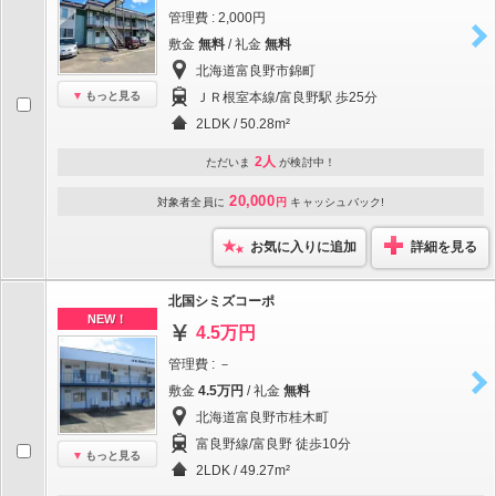
管理費 : 2,000円
敷金
無料
/ 礼金
無料
北海道富良野市錦町
もっと見る
ＪＲ根室本線/富良野駅 歩25分
2LDK / 50.28m²
2人
ただいま
が検討中！
20,000
対象者全員に
円
キャッシュバック!
お気に入りに追加
詳細を見る
北国シミズコーポ
NEW！
4.5万円
管理費 : －
敷金
4.5万円
/ 礼金
無料
北海道富良野市桂木町
富良野線/富良野 徒歩10分
もっと見る
2LDK / 49.27m²