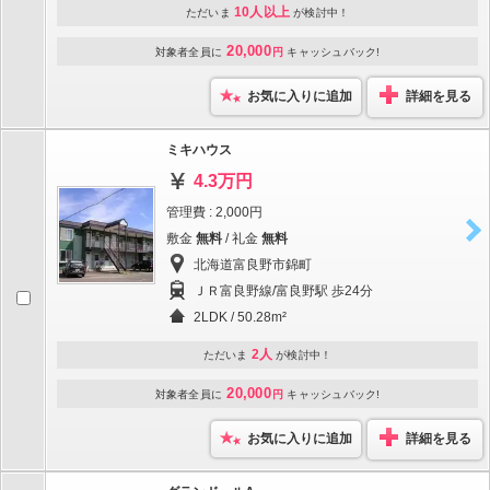
10人以上
ただいま
が検討中！
20,000
対象者全員に
円
キャッシュバック!
お気に入りに追加
詳細を見る
ミキハウス
4.3万円
管理費 : 2,000円
敷金
無料
/ 礼金
無料
北海道富良野市錦町
ＪＲ富良野線/富良野駅 歩24分
2LDK / 50.28m²
2人
ただいま
が検討中！
20,000
対象者全員に
円
キャッシュバック!
お気に入りに追加
詳細を見る