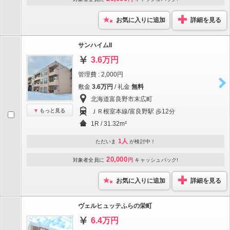
お気に入りに追加
詳細を見る
サンハイムII
3.6万円
管理費 : 2,000円
敷金
3.6万円
/ 礼金
無料
北海道富良野市末広町
もっと見る
ＪＲ根室本線/富良野駅 歩12分
1R / 31.32m²
1人
ただいま
が検討中！
20,000
対象者全員に
円
キャッシュバック!
お気に入りに追加
詳細を見る
ヴェルヒュッテふらの栄町
6.4万円