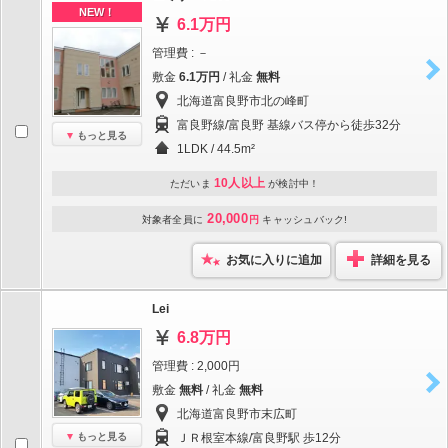
NEW！
6.1万円
管理費 : －
敷金
6.1万円
/ 礼金
無料
北海道富良野市北の峰町
富良野線/富良野 基線バス停から徒歩32分
もっと見る
1LDK / 44.5m²
10人以上
ただいま
が検討中！
20,000
対象者全員に
円
キャッシュバック!
お気に入りに追加
詳細を見る
Lei
6.8万円
管理費 : 2,000円
敷金
無料
/ 礼金
無料
北海道富良野市末広町
もっと見る
ＪＲ根室本線/富良野駅 歩12分