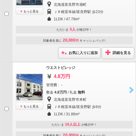
北海道富良野市扇町
もっと見る
ＪＲ根室本線/富良野駅 歩23分
1LDK / 47.79m²
5人
ただいま
が検討中！
20,000
対象者全員に
円
キャッシュバック!
お気に入りに追加
詳細を見る
ウエストビレッジ
4.8万円
管理費 : －
敷金
4.8万円
/ 礼金
無料
北海道富良野市本町
もっと見る
ＪＲ根室本線/富良野駅 歩9分
1LDK / 31.86m²
10人以上
ただいま
が検討中！
20,000
対象者全員に
円
キャッシュバック!