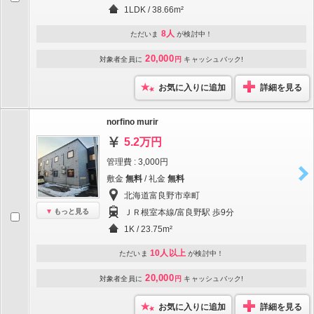
1LDK / 38.66m²
8人
ただいま
が検討中！
20,000
対象者全員に
円
キャッシュバック!
お気に入りに追加
詳細を見る
norfino murir
5.2万円
管理費 : 3,000円
敷金
無料
/ 礼金
無料
北海道富良野市幸町
もっと見る
ＪＲ根室本線/富良野駅 歩9分
1K / 23.75m²
10人以上
ただいま
が検討中！
20,000
対象者全員に
円
キャッシュバック!
お気に入りに追加
詳細を見る