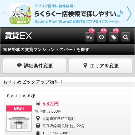
0
0
0
件
件
件
富良野駅の賃貸マンション・アパートを探す
詳細条件変更
エリアを変更
おすすめピックアップ物件！
Ｂｅｌｌｅ Ｂ棟
5.8万円
NEW！
管理費 : 2,000円
北海道富良野市扇町
富良野線/富良野 徒歩22分
1LDK / 47.79m²