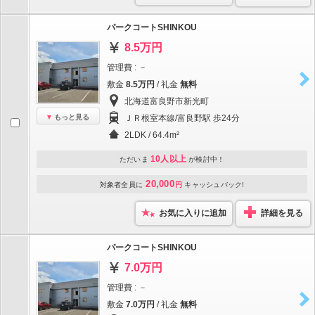
パークコートSHINKOU
8.5万円
管理費 : －
敷金
8.5万円
/ 礼金
無料
北海道富良野市新光町
もっと見る
ＪＲ根室本線/富良野駅 歩24分
2LDK / 64.4m²
10人以上
ただいま
が検討中！
20,000
対象者全員に
円
キャッシュバック!
お気に入りに追加
詳細を見る
パークコートSHINKOU
7.0万円
管理費 : －
敷金
7.0万円
/ 礼金
無料