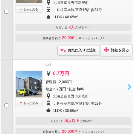
北海道富良野市新光町
もっと見る
ＪＲ根室本線/富良野駅 歩24分
1LDK / 48.65m²
2人
ただいま
が検討中！
20,000
対象者全員に
円
キャッシュバック!
お気に入りに追加
詳細を見る
Lei
6.7万円
管理費 : 2,000円
敷金
6.7万円
/ 礼金
無料
北海道富良野市末広町
もっと見る
ＪＲ根室本線/富良野駅 歩12分
1LDK / 38.66m²
10人以上
ただいま
が検討中！
20,000
対象者全員に
円
キャッシュバック!