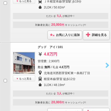
もっと見る
ＪＲ根室本線/芽室駅 歩19分
2LDK / 50.82m²
5人
ただいま
が検討中！
20,000
対象者全員に
円
キャッシュバック!
お気に入りに追加
詳細を見る
グッド アイ / 101
4.8万円
管理費 : 2,900円
敷金
無料
/ 礼金
4.8万円
北海道河西郡芽室町東一条南2丁目
もっと見る
根室本線/芽室 徒歩12分
1LDK / 48.19m²
3人
ただいま
が検討中！
20,000
対象者全員に
円
キャッシュバック!