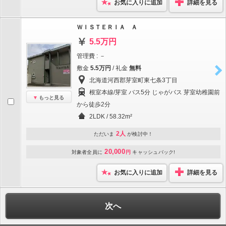
お気に入りに追加
詳細を見る
ＷＩＳＴＥＲＩＡ Ａ
5.5万円
管理費 : －
敷金
5.5万円
/ 礼金
無料
北海道河西郡芽室町東七条3丁目
根室本線/芽室 バス5分 じゃがバス 芽室幼稚園前
もっと見る
から徒歩2分
2LDK / 58.32m²
2人
ただいま
が検討中！
20,000
対象者全員に
円
キャッシュバック!
お気に入りに追加
詳細を見る
次へ