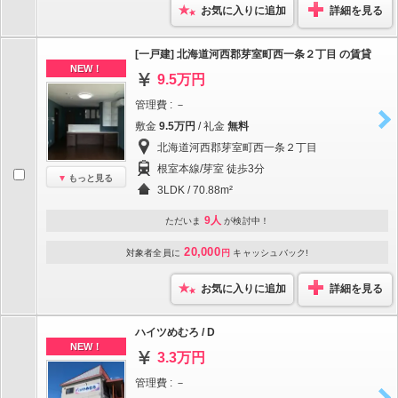
お気に入りに追加
詳細を見る
[一戸建] 北海道河西郡芽室町西一条２丁目 の賃貸
NEW！
9.5万円
管理費 : －
敷金
9.5万円
/ 礼金
無料
北海道河西郡芽室町西一条２丁目
根室本線/芽室 徒歩3分
もっと見る
3LDK / 70.88m²
9人
ただいま
が検討中！
20,000
対象者全員に
円
キャッシュバック!
お気に入りに追加
詳細を見る
ハイツめむろ / D
NEW！
3.3万円
管理費 : －