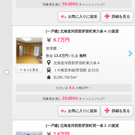
50,000
対象者全員に
円
キャッシュバック!
お気に入りに追加
詳細を見る
[一戸建] 北海道河西郡芽室町東六条４ の賃貸
6.7万円
管理費 : －
敷金
13.4万円
/ 礼金
無料
北海道河西郡芽室町東六条４
もっと見る
ＪＲ根室本線/芽室駅 歩15分
3LDK / 59.5m²
8人
ただいま
が検討中！
20,000
対象者全員に
円
キャッシュバック!
お気に入りに追加
詳細を見る
[一戸建] 北海道河西郡芽室町西一条２ の賃貸
7.8万円