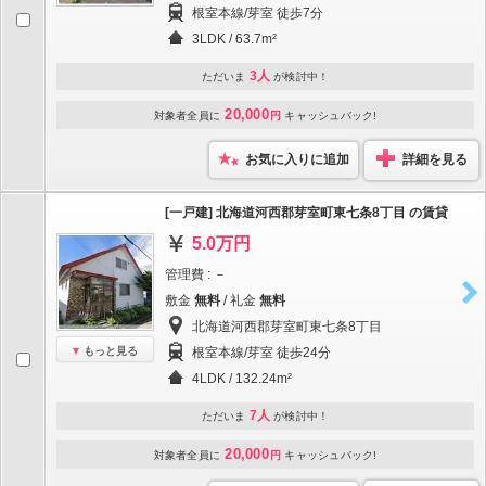
根室本線/芽室 徒歩7分
3LDK / 63.7m²
3人
ただいま
が検討中！
20,000
対象者全員に
円
キャッシュバック!
お気に入りに追加
詳細を見る
[一戸建] 北海道河西郡芽室町東七条8丁目 の賃貸
5.0万円
管理費 : －
敷金
無料
/ 礼金
無料
北海道河西郡芽室町東七条8丁目
もっと見る
根室本線/芽室 徒歩24分
4LDK / 132.24m²
7人
ただいま
が検討中！
20,000
対象者全員に
円
キャッシュバック!