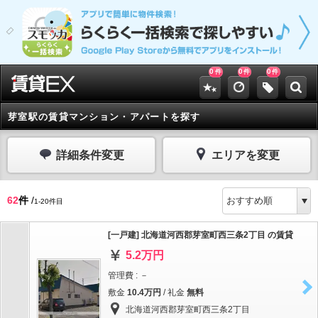
0
0
0
件
件
件
芽室駅の賃貸マンション・アパートを探す
詳細条件変更
エリアを変更
62
件
/
1-20件目
[一戸建] 北海道河西郡芽室町西三条2丁目 の賃貸
5.2万円
管理費 : －
敷金
10.4万円
/ 礼金
無料
北海道河西郡芽室町西三条2丁目