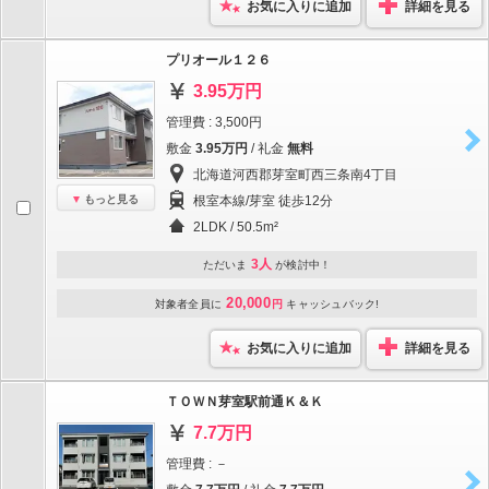
お気に入りに追加
詳細を見る
プリオール１２６
3.95万円
管理費 : 3,500円
敷金
3.95万円
/ 礼金
無料
北海道河西郡芽室町西三条南4丁目
もっと見る
根室本線/芽室 徒歩12分
2LDK / 50.5m²
3人
ただいま
が検討中！
20,000
対象者全員に
円
キャッシュバック!
お気に入りに追加
詳細を見る
ＴＯＷＮ芽室駅前通Ｋ＆Ｋ
7.7万円
管理費 : －