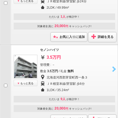
もっと見る
ＪＲ根室本線/芽室駅 歩24分
2LDK / 49.99m²
1人
ただいま
が検討中！
20,000
対象者全員に
円
キャッシュバック!
お気に入りに追加
詳細を見る
セノンハイツ
3.5万円
管理費 : －
敷金
3.5万円
/ 礼金
無料
北海道河西郡芽室町西一条３
もっと見る
ＪＲ根室本線/芽室駅 歩6分
1LDK / 35.24m²
9人
ただいま
が検討中！
20,000
対象者全員に
円
キャッシュバック!