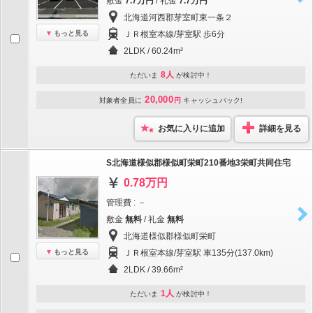
敷金
7.7万円
/ 礼金
7.7万円
北海道河西郡芽室町東一条２
もっと見る
ＪＲ根室本線/芽室駅 歩6分
2LDK / 60.24m²
8人
ただいま
が検討中！
20,000
対象者全員に
円
キャッシュバック!
お気に入りに追加
詳細を見る
S北海道様似郡様似町栄町210番地3栄町共同住宅
0.78万円
管理費 : －
敷金
無料
/ 礼金
無料
北海道様似郡様似町栄町
もっと見る
ＪＲ根室本線/芽室駅 車135分(137.0km)
2LDK / 39.66m²
1人
ただいま
が検討中！