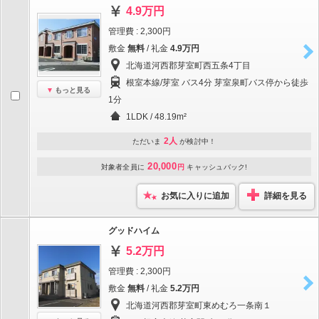
4.9万円
管理費 : 2,300円
敷金
無料
/ 礼金
4.9万円
北海道河西郡芽室町西五条4丁目
根室本線/芽室 バス4分 芽室泉町バス停から徒歩
もっと見る
1分
1LDK / 48.19m²
2人
ただいま
が検討中！
20,000
対象者全員に
円
キャッシュバック!
お気に入りに追加
詳細を見る
グッドハイム
5.2万円
管理費 : 2,300円
敷金
無料
/ 礼金
5.2万円
北海道河西郡芽室町東めむろ一条南１