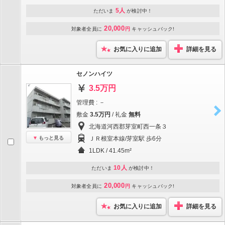
5人
ただいま
が検討中！
20,000
対象者全員に
円
キャッシュバック!
お気に入りに追加
詳細を見る
セノンハイツ
3.5万円
管理費 : －
敷金
3.5万円
/ 礼金
無料
北海道河西郡芽室町西一条３
もっと見る
ＪＲ根室本線/芽室駅 歩6分
1LDK / 41.45m²
10人
ただいま
が検討中！
20,000
対象者全員に
円
キャッシュバック!
お気に入りに追加
詳細を見る