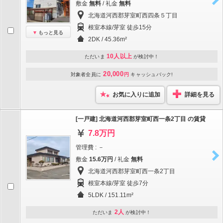
敷金
無料
/ 礼金
無料
北海道河西郡芽室町西四条５丁目
根室本線/芽室 徒歩15分
もっと見る
2DK / 45.36m²
10人以上
ただいま
が検討中！
20,000
対象者全員に
円
キャッシュバック!
お気に入りに追加
詳細を見る
[一戸建] 北海道河西郡芽室町西一条2丁目 の賃貸
7.8万円
管理費 : －
敷金
15.6万円
/ 礼金
無料
北海道河西郡芽室町西一条2丁目
根室本線/芽室 徒歩7分
5LDK / 151.11m²
2人
ただいま
が検討中！