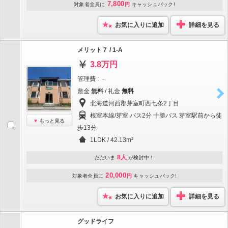
7,800
対象者全員に
円
キャッシュバック!
お気に入りに追加
詳細を見る
メリット７ / 1-A
3.8万円
管理費 : －
敷金
無料
/ 礼金
無料
北海道河西郡芽室町西七条2丁目
根室本線/芽室 バス2分 十勝バス 芽室駅前から徒
もっと見る
歩13分
1LDK / 42.13m²
8人
ただいま
が検討中！
20,000
対象者全員に
円
キャッシュバック!
お気に入りに追加
詳細を見る
グッドライフ