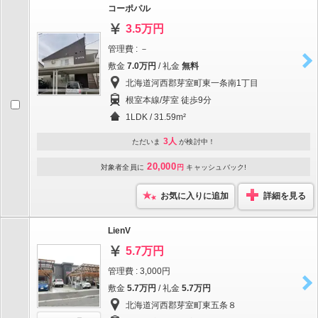
コーポパル
3.5万円
管理費 : －
敷金
7.0万円
/ 礼金
無料
北海道河西郡芽室町東一条南1丁目
根室本線/芽室 徒歩9分
1LDK / 31.59m²
3人
ただいま
が検討中！
20,000
対象者全員に
円
キャッシュバック!
お気に入りに追加
詳細を見る
LienV
5.7万円
管理費 : 3,000円
敷金
5.7万円
/ 礼金
5.7万円
北海道河西郡芽室町東五条８