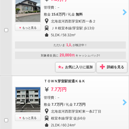
管理費 : －
敷金
15.6万円
/ 礼金
無料
北海道河西郡芽室町西一条２
もっと見る
ＪＲ根室本線/芽室駅 歩13分
5LDK / 58.32m²
1人
ただいま
が検討中！
20,000
対象者全員に
円
キャッシュバック!
お気に入りに追加
詳細を見る
ＴＯＷＮ芽室駅前通Ｋ＆Ｋ
7.7万円
管理費 : －
敷金
7.7万円
/ 礼金
7.7万円
北海道河西郡芽室町東一条2丁目
もっと見る
根室本線/芽室 徒歩6分
2LDK / 60.24m²