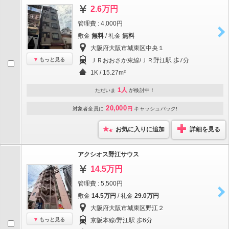
2.6万円
管理費 : 4,000円
敷金
無料
/ 礼金
無料
大阪府大阪市城東区中央１
もっと見る
ＪＲおおさか東線/ＪＲ野江駅 歩7分
1K / 15.27m²
1人
ただいま
が検討中！
20,000
対象者全員に
円
キャッシュバック!
お気に入りに追加
詳細を見る
アクシオス野江サウス
14.5万円
管理費 : 5,500円
敷金
14.5万円
/ 礼金
29.0万円
大阪府大阪市城東区野江２
もっと見る
京阪本線/野江駅 歩6分