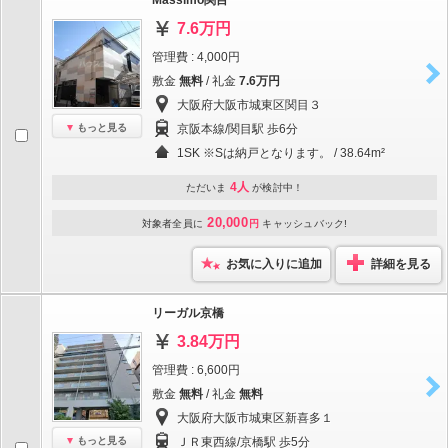
Massimo関目
7.6万円
管理費 : 4,000円
敷金
無料
/ 礼金
7.6万円
大阪府大阪市城東区関目３
もっと見る
京阪本線/関目駅 歩6分
1SK ※Sは納戸となります。 / 38.64m²
4人
ただいま
が検討中！
20,000
対象者全員に
円
キャッシュバック!
お気に入りに追加
詳細を見る
リーガル京橋
3.84万円
管理費 : 6,600円
敷金
無料
/ 礼金
無料
大阪府大阪市城東区新喜多１
もっと見る
ＪＲ東西線/京橋駅 歩5分