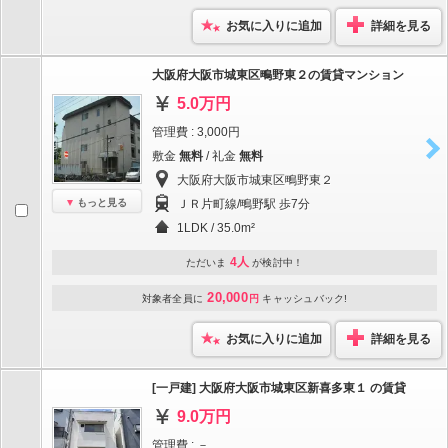
お気に入りに追加
詳細を見る
大阪府大阪市城東区鴫野東２の賃貸マンション
5.0万円
管理費 : 3,000円
敷金
無料
/ 礼金
無料
大阪府大阪市城東区鴫野東２
もっと見る
ＪＲ片町線/鴫野駅 歩7分
1LDK / 35.0m²
4人
ただいま
が検討中！
20,000
対象者全員に
円
キャッシュバック!
お気に入りに追加
詳細を見る
[一戸建] 大阪府大阪市城東区新喜多東１ の賃貸
9.0万円
管理費 : －