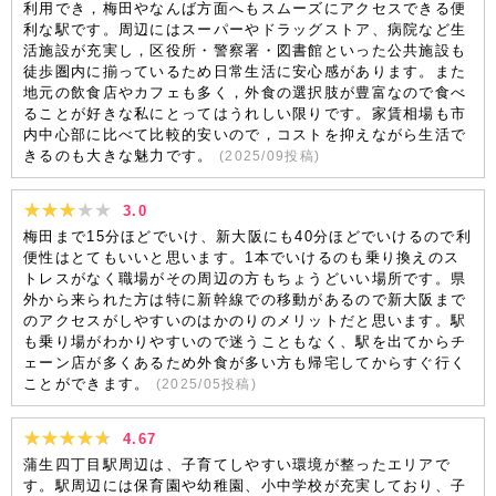
利用でき，梅田やなんば方面へもスムーズにアクセスできる便
利な駅です。周辺にはスーパーやドラッグストア、病院など生
活施設が充実し，区役所・警察署・図書館といった公共施設も
徒歩圏内に揃っているため日常生活に安心感があります。また
地元の飲食店やカフェも多く，外食の選択肢が豊富なので食べ
ることが好きな私にとってはうれしい限りです。家賃相場も市
内中心部に比べて比較的安いので，コストを抑えながら生活で
きるのも大きな魅力です。
(
2025/09
投稿)
3.0
梅田まで15分ほどでいけ、新大阪にも40分ほどでいけるので利
便性はとてもいいと思います。1本でいけるのも乗り換えのス
トレスがなく職場がその周辺の方もちょうどいい場所です。県
外から来られた方は特に新幹線での移動があるので新大阪まで
のアクセスがしやすいのはかのりのメリットだと思います。駅
も乗り場がわかりやすいので迷うこともなく、駅を出てからチ
ェーン店が多くあるため外食が多い方も帰宅してからすぐ行く
ことができます。
(
2025/05
投稿)
4.67
蒲生四丁目駅周辺は、子育てしやすい環境が整ったエリアで
す。駅周辺には保育園や幼稚園、小中学校が充実しており、子