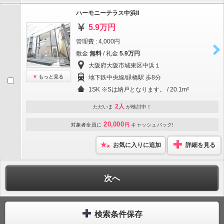
ハーモニーテラス中浜II
5.9万円
管理費 : 4,000円
敷金
無料
/ 礼金
5.9万円
大阪府大阪市城東区中浜１
もっと見る
地下鉄中央線/緑橋駅 歩8分
1SK ※Sは納戸となります。 / 20.1m²
2人
ただいま
が検討中！
20,000
対象者全員に
円
キャッシュバック!
お気に入りに追加
詳細を見る
次へ
検索条件保存