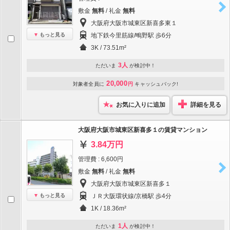
敷金
無料
/ 礼金
無料
大阪府大阪市城東区新喜多東１
もっと見る
地下鉄今里筋線/鴫野駅 歩6分
3K / 73.51m²
3人
ただいま
が検討中！
20,000
対象者全員に
円
キャッシュバック!
お気に入りに追加
詳細を見る
大阪府大阪市城東区新喜多１の賃貸マンション
3.84万円
管理費 : 6,600円
敷金
無料
/ 礼金
無料
大阪府大阪市城東区新喜多１
もっと見る
ＪＲ大阪環状線/京橋駅 歩4分
1K / 18.36m²
1人
ただいま
が検討中！