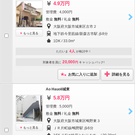
4.9万円
管理費 : 4,000円
敷金
無料
/ 礼金
無料
大阪府大阪市城東区古市２
もっと見る
地下鉄今里筋線/新森古市駅 歩8分
1DK / 33.0m²
4人
ただいま
が検討中！
20,000
対象者全員に
円
キャッシュバック!
お気に入りに追加
詳細を見る
Ao Hauoli城東
5.8万円
管理費 : 5,000円
敷金
無料
/ 礼金
無料
大阪府大阪市城東区鴫野東３
もっと見る
ＪＲ片町線/鴫野駅 歩6分