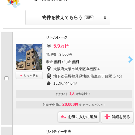
物件を教えてもらう
無料
リトルレーク
5.9万円
管理費 : 3,500円
敷金
無料
/ 礼金
無料
大阪府大阪市城東区今福西４
もっと見る
地下鉄長堀鶴見緑地線/蒲生四丁目駅 歩4分
1LDK / 44.0m²
1人
ただいま
が検討中！
20,000
対象者全員に
円
キャッシュバック!
お気に入りに追加
詳細を見る
リバティー中央