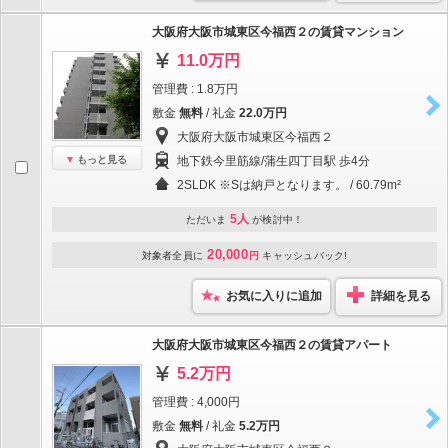
大阪府大阪市城東区今福西２の賃貸マンション
11.0万円
管理費 : 1.8万円
敷金
無料
/ 礼金
22.0万円
大阪府大阪市城東区今福西２
もっと見る
地下鉄今里筋線/蒲生四丁目駅 歩4分
2SLDK ※Sは納戸となります。 / 60.79m²
5人
ただいま
が検討中！
20,000
対象者全員に
円
キャッシュバック!
お気に入りに追加
詳細を見る
大阪府大阪市城東区今福西２の賃貸アパート
5.2万円
管理費 : 4,000円
敷金
無料
/ 礼金
5.2万円