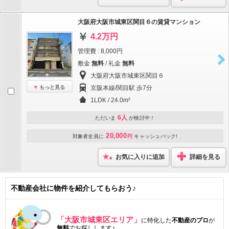
大阪府大阪市城東区関目６の賃貸マンション
4.2万円
管理費 : 8,000円
敷金
無料
/ 礼金
無料
大阪府大阪市城東区関目６
もっと見る
京阪本線/関目駅 歩7分
1LDK / 24.0m²
6人
ただいま
が検討中！
20,000
対象者全員に
円
キャッシュバック!
お気に入りに追加
詳細を見る
不動産会社に物件を紹介してもらおう♪
「大阪市城東区エリア」
に特化した
不動産のプロ
が
無料
でお探しします♪