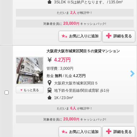
3SLDK ※Sは納戸となります。 / 135.0m²
2人
ただいま
が検討中！
20,000
対象者全員に
円
キャッシュバック!
お気に入りに追加
詳細を見る
大阪府大阪市城東区関目５の賃貸マンション
4.2万円
管理費 : 3,000円
敷金
無料
/ 礼金
4.2万円
大阪府大阪市城東区関目５
もっと見る
地下鉄今里筋線/関目成育駅 歩1分
1K / 23.0m²
6人
ただいま
が検討中！
20,000
対象者全員に
円
キャッシュバック!
お気に入りに追加
詳細を見る