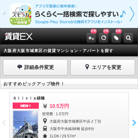
0
0
0
件
件
件
大阪府大阪市城東区の賃貸マンション・アパートを探す
詳細条件変更
エリアを変更
おすすめピックアップ物件！
Ａｌｉｖｉｓ緑橋
Ａ
10.5万円
NEW！
管理費 : 1.0万円
大阪府大阪市城東区中浜２丁目
大阪市中央線/緑橋 徒歩8分
1LDK / 29.57m²