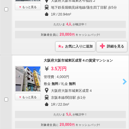
大阪府大阪市城東区今福西２
もっと見る
地下鉄長堀鶴見緑地線/蒲生四丁目駅 歩5分
1R / 20.94m²
4人
ただいま
が検討中！
20,000
対象者全員に
円
キャッシュバック!
お気に入りに追加
詳細を見る
大阪府大阪市城東区成育４の賃貸マンション
3.5万円
管理費 : 4,000円
敷金
無料
/ 礼金
無料
大阪府大阪市城東区成育４
もっと見る
京阪本線/関目駅 歩1分
1R / 22.0m²
5人
ただいま
が検討中！
20,000
対象者全員に
円
キャッシュバック!