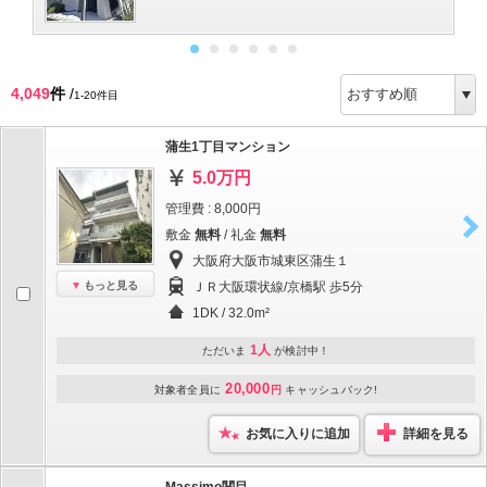
4,049
件
/
1-20件目
蒲生1丁目マンション
5.0万円
管理費 : 8,000円
敷金
無料
/ 礼金
無料
大阪府大阪市城東区蒲生１
もっと見る
ＪＲ大阪環状線/京橋駅 歩5分
1DK / 32.0m²
1人
ただいま
が検討中！
20,000
対象者全員に
円
キャッシュバック!
お気に入りに追加
詳細を見る