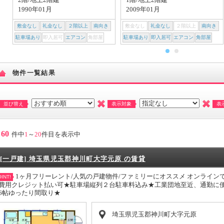
1990年01月
2009年01月
敷金なし
礼金なし
２階以上
南向き
敷金なし
礼金なし
２階以上
南向き
駐車場あり
即入居可
エアコン
角部屋
駐車場あり
即入居可
エアコン
角部屋
物件一覧結果
並び替え
表示対象
表
60
件中
1
～
20
件目を表示中
[一戸建] 埼玉県児玉郡神川町大字元原 の賃貸
1ヶ月フリーレント/人気の戸建物件/ファミリーにオススメ オンライ
INT!
費用クレジット払い可★駐車場縦列２台駐車料込み★工業団地至近、通勤に
6帖ゆったり間取り★
埼玉県児玉郡神川町大字元原