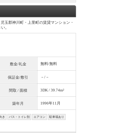
・児玉郡神川町・上里町の賃貸マンション・
さい。
無料
/
無料
敷金/礼金
－/－
保証金/敷引
3DK / 39.74m²
間取 / 面積
1996年11月
築年月
向き
バス・トイレ別
エアコン
駐車場あり