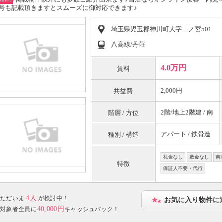
号も記載頂きますとスムーズに御対応できます♪
埼玉県児玉郡神川町大字二ノ宮501
八高線/丹荘
4.0万円
賃料
2,000円
共益費
2階/地上2階建 / 南
階層 / 方位
アパート / 鉄骨造
種別 / 構造
礼金なし
敷金なし
南
特徴
保証人不要・代行
4人
ただいま
が検討中！
お気に入り物件に
40,000円
対象者全員に
キャッシュバック！