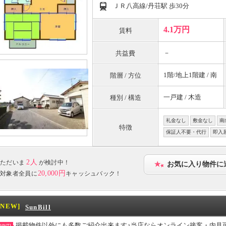
ＪＲ八高線/丹荘駅 歩30分
4.1万円
賃料
－
共益費
1階/地上1階建 / 南
階層 / 方位
一戸建 / 木造
種別 / 構造
礼金なし
敷金なし
南
特徴
保証人不要・代行
即入
2人
ただいま
が検討中！
お気に入り物件に
20,000円
対象者全員に
キャッシュバック！
[NEW]
SunBill
掲載物件以外にも多数ご紹介出来ます♪当店ならオンライン接客・内見
INT!