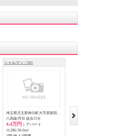
シャルマン / 201
サイネリアＢ / 101
埼玉県児玉郡神川町大字原新田17-1
埼玉県児玉郡神川町大字元阿保1065-3
八高線/丹荘 徒歩21分
八高線/丹荘 徒歩12分
4.4万円
4.0万円
｜アパート
｜アパート
1LDK/36.0m²
1LDK/42.63m²
2階/地上2階建
1階/地上2階建