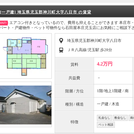
[一戸建] 埼玉県児玉郡神川町大字八日市 の賃貸
エアコン付きとなっているので、費用も抑えることができます 本庄市
INT!
パート・戸建物件・ペット可物件なら石田屋本庄児玉店にお気軽にご相談下
埼玉県児玉郡神川町大字八日市
ＪＲ八高線/児玉駅 歩28分
4.2万円
賃料
－
共益費
1階/地上1階建 / 南
階層 / 方位
一戸建 / 木造
種別 / 構造
礼金なし
敷金なし
南
特徴
ペット相談