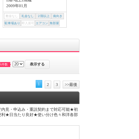
2009年01月
2007年01月
敷金なし
礼金なし
２階以上
南向き
敷金なし
礼金なし
２階以上
南向き
駐車場あり
即入居可
エアコン
角部屋
駐車場あり
即入居可
エアコン
角部屋
示件数
1
2
3
>>最後
ンで内見・申込み・重説契約まで対応可能★初
便利★日当たり良好★使い分け色々和洋各部