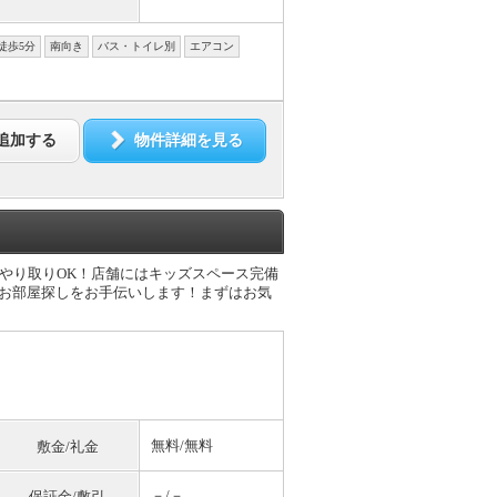
徒歩5分
南向き
バス・トイレ別
エアコン
追加する
物件詳細を見る
のやり取りOK！店舗にはキッズスペース完備
なお部屋探しをお手伝いします！まずはお気
無料
/
無料
敷金/礼金
－/－
保証金/敷引