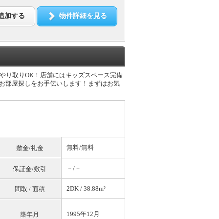
追加する
物件詳細を見る
のやり取りOK！店舗にはキッズスペース完備
なお部屋探しをお手伝いします！まずはお気
無料
/
無料
敷金/礼金
－/－
保証金/敷引
2DK / 38.88m²
間取 / 面積
1995年12月
築年月