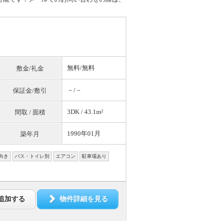
無料
/
無料
敷金/礼金
－/－
保証金/敷引
3DK / 43.1m²
間取 / 面積
1990年01月
築年月
向き
バス・トイレ別
エアコン
駐車場あり
追加する
物件詳細を見る