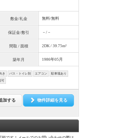
無料
/
無料
敷金/礼金
－/－
保証金/敷引
2DK / 39.75m²
間取 / 面積
1986年05月
築年月
向き
バス・トイレ別
エアコン
駐車場あり
居可
追加する
物件詳細を見る
可能です！メールでのお問い合わせの際は、