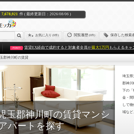
7,678,921
件 ( 最終更新日：2026/08/06 )
閲覧履歴
保存した検索
お気に入り
(
0件
)
(0件)
賃貸EX経由で成約すると対象者全員が
最大5万円
もらえるキャ
POINT!
玉郡神川町の賃貸
埼玉県
郡神川
下の「
金・間
して物
児玉郡神川町の賃貸マンシ
域など
アパートを探す