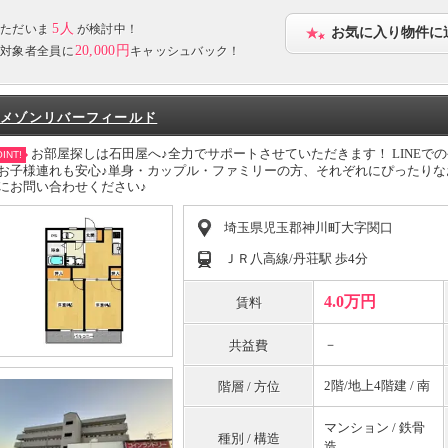
5人
ただいま
が検討中！
お気に入り物件に
20,000円
対象者全員に
キャッシュバック！
メゾンリバーフィールド
お部屋探しは石田屋へ♪全力でサポートさせていただきます！ LINEで
INT!
お子様連れも安心♪単身・カップル・ファミリーの方、それぞれにぴったり
にお問い合わせください♪
埼玉県児玉郡神川町大字関口
ＪＲ八高線/丹荘駅 歩4分
4.0万円
賃料
－
共益費
2階/地上4階建 / 南
階層 / 方位
マンション / 鉄骨
種別 / 構造
造