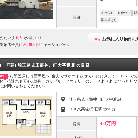
礼金なし
敷金なし
駅
特徴
駐車場あり
6人
ただいま
が検討中！
お気に入り物件に
20,000円
対象者全員に
キャッシュバック！
[一戸建] 埼玉県児玉郡神川町大字渡瀬 の賃貸
お部屋探しは石田屋へ♪全力でサポートさせていただきます！ LINEで
INT!
お子様連れも安心♪単身・カップル・ファミリーの方、それぞれにぴったり
にお問い合わせください♪
埼玉県児玉郡神川町大字渡瀬
ＪＲ八高線/丹荘駅 歩90分
4.0万円
賃料
－
共益費