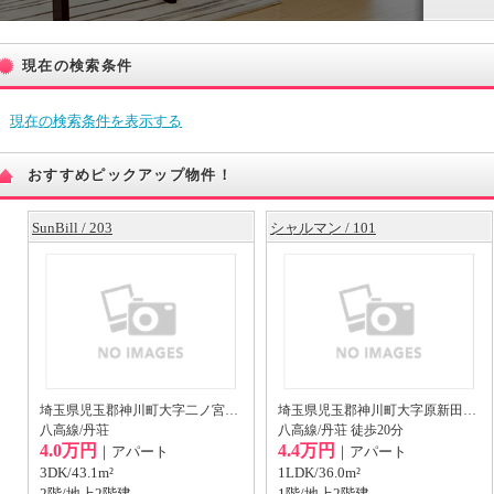
現在の検索条件
現在の検索条件を表示する
おすすめピックアップ物件！
SunBill / 203
シャルマン / 101
埼玉県児玉郡神川町大字二ノ宮501
埼玉県児玉郡神川町大字原新田17-1
八高線/丹荘
八高線/丹荘 徒歩20分
4.0万円
4.4万円
｜アパート
｜アパート
3DK/43.1m²
1LDK/36.0m²
2階/地上2階建
1階/地上2階建