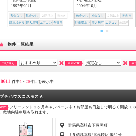
1997年09月
2004年10月
敷金なし
礼金なし
２階以上
南向き
敷金なし
礼金なし
２階以上
南向き
駐車場あり
即入居可
エアコン
角部屋
駐車場あり
即入居可
エアコン
角部屋
物件一覧結果
並び替え
表示対象
表
8611
件中
1
～
20
件目を表示中
プチハウスコスモスＡ
フリーレント２ヶ月キャンペーン中！お部屋も日差しで明るく開放 １
INT!
。敷地内駐車場も取れます。
群馬県高崎市下豊岡町
ＪＲ信越本線/北高崎駅 歩32分