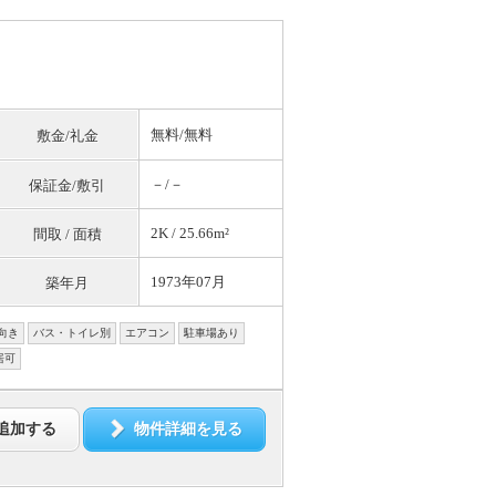
無料
/
無料
敷金/礼金
－/－
保証金/敷引
2K / 25.66m²
間取 / 面積
1973年07月
築年月
向き
バス・トイレ別
エアコン
駐車場あり
居可
追加する
物件詳細を見る