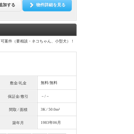
追加する
物件詳細を見る
ト可案件（要相談・ネコちゃん、小型犬）！
無料
/
無料
敷金/礼金
－/－
保証金/敷引
3K / 50.0m²
間取 / 面積
1983年06月
築年月