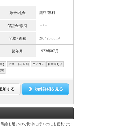
無料
/
無料
敷金/礼金
－/－
保証金/敷引
2K / 25.66m²
間取 / 面積
1973年07月
築年月
向き
バス・トイレ別
エアコン
駐車場あり
居可
追加する
物件詳細を見る
８号線も近いので街中に行くのにも便利です