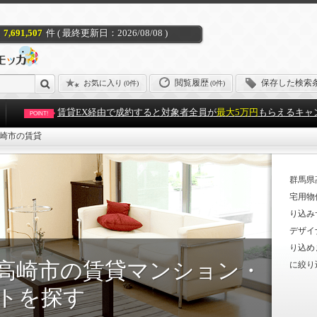
7,691,507
件 ( 最終更新日：2026/08/08 )
閲覧履歴
保存した検索
お気に入り
(
0件
)
(0件)
賃貸EX経由で成約すると対象者全員が
最大5万円
もらえるキャ
POINT!
崎市の賃貸
群馬県
宅用物
り込み
デザイ
り込め
高崎市の賃貸マンション・
に絞り
トを探す