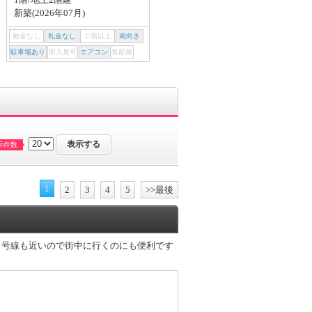
新築(2026年07月)
2003年08月
敷金なし
礼金なし
２階以上
南向き
敷金なし
礼金なし
２階以上
南向き
駐車場あり
即入居可
エアコン
角部屋
駐車場あり
即入居可
エアコン
角部屋
示件数
1
2
3
4
5
>>最後
８号線も近いので街中に行くのにも便利です