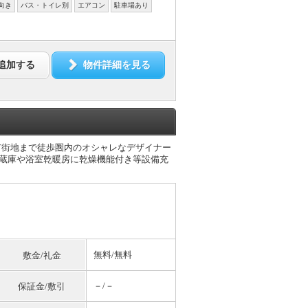
向き
バス・トイレ別
エアコン
駐車場あり
追加する
物件詳細を見る
市街地まで徒歩圏内のオシャレなデザイナー
冷蔵庫や浴室乾暖房に乾燥機能付き等設備充
無料
/
無料
敷金/礼金
－/－
保証金/敷引