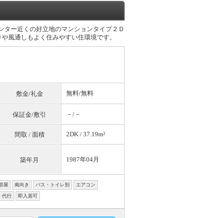
インター近くの好立地のマンションタイプ２Ｄ
りや風通しもよく住みやすい住環境です。
無料
/
無料
敷金/礼金
－/－
保証金/敷引
2DK / 37.19m²
間取 / 面積
1987年04月
築年月
部屋
南向き
バス・トイレ別
エアコン
・代行
即入居可