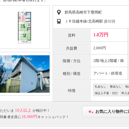
群馬県高崎市下豊岡町
ＪＲ信越本線/北高崎駅 歩32分
1.8万円
賃料
2,000円
共益費
2階/地上2階建 / 南
階層 / 方位
アパート / 鉄骨造
種別 / 構造
礼金なし
敷金なし
南
特徴
保証人不要・代行
即入
10人以上
ただいま
が検討中！
お気に入り物件に
18,000円
対象者全員に
キャッシュバック！