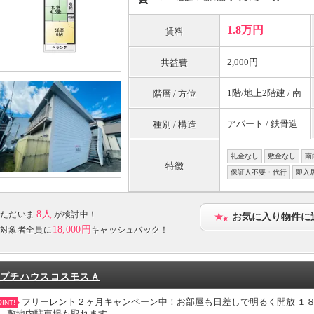
1.8万円
賃料
2,000円
共益費
1階/地上2階建 / 南
階層 / 方位
アパート / 鉄骨造
種別 / 構造
礼金なし
敷金なし
南
特徴
保証人不要・代行
即入
8人
ただいま
が検討中！
お気に入り物件に
18,000円
対象者全員に
キャッシュバック！
プチハウスコスモスＡ
フリーレント２ヶ月キャンペーン中！お部屋も日差しで明るく開放 １
INT!
。敷地内駐車場も取れます。