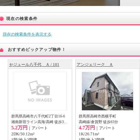
現在の検索条件
現在の検索条件を表示する
おすすめピックアップ物件！
セジュール八千代 Ａ / 101
アンジェリーク Ａ
群馬県高崎市八千代町2丁目16-6
群馬県高崎市西横手町
湘南新宿ライン高海/高崎 徒歩35分
高崎線/倉賀野 徒歩63分
5.2万円
4.7万円
｜アパート
｜アパート
2DK/50.12m²
1K/26.71m²
1階/地上2階建
1階/地上2階建