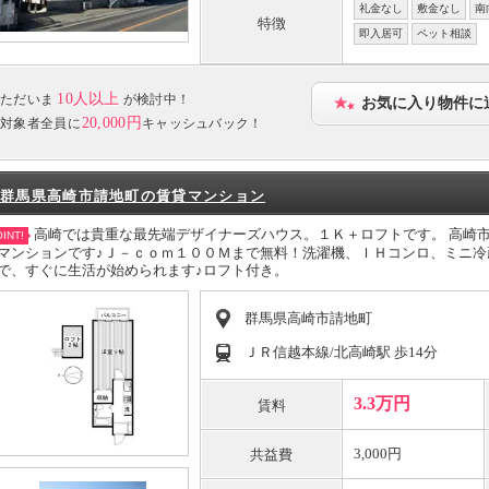
礼金なし
敷金なし
南
特徴
即入居可
ペット相談
10人以上
ただいま
が検討中！
お気に入り物件に
20,000円
対象者全員に
キャッシュバック！
群馬県高崎市請地町の賃貸マンション
高崎では貴重な最先端デザイナーズハウス。１Ｋ＋ロフトです。 高崎
INT!
マンションです♪Ｊ－ｃｏｍ１００Ｍまで無料！洗濯機、ＩＨコンロ、ミニ
で、すぐに生活が始められます♪ロフト付き。
群馬県高崎市請地町
ＪＲ信越本線/北高崎駅 歩14分
3.3万円
賃料
3,000円
共益費