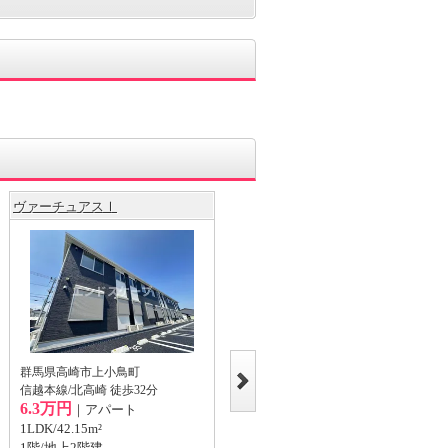
ヴァーチュアスⅠ
グランドレジデンス
群馬県高崎市上小鳥町
群馬県高崎市貝沢町
信越本線/北高崎 徒歩32分
上越線/高崎問屋町 徒歩19分
6.3万円
7.3万円
｜アパート
｜マンション
1LDK/42.15m²
3LDK/67.66m²
1階/地上2階建
2階/地上3階建