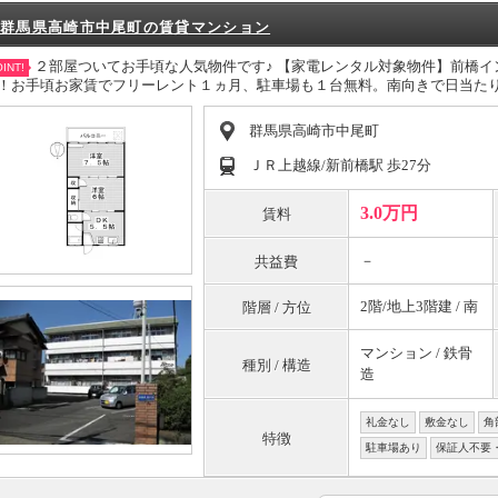
群馬県高崎市中尾町の賃貸マンション
２部屋ついてお手頃な人気物件です♪ 【家電レンタル対象物件】前橋
INT!
！お手頃お家賃でフリーレント１ヵ月、駐車場も１台無料。南向きで日当た
群馬県高崎市中尾町
ＪＲ上越線/新前橋駅 歩27分
3.0万円
賃料
－
共益費
2階/地上3階建 / 南
階層 / 方位
マンション / 鉄骨
種別 / 構造
造
礼金なし
敷金なし
角
特徴
駐車場あり
保証人不要