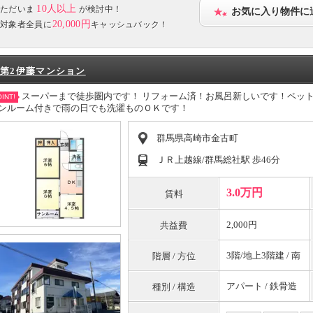
10人以上
ただいま
が検討中！
お気に入り物件に
20,000円
対象者全員に
キャッシュバック！
第2伊藤マンション
スーパーまで徒歩圏内です！ リフォーム済！お風呂新しいです！ペッ
INT!
ンルーム付きで雨の日でも洗濯ものＯＫです！
群馬県高崎市金古町
ＪＲ上越線/群馬総社駅 歩46分
3.0万円
賃料
2,000円
共益費
3階/地上3階建 / 南
階層 / 方位
アパート / 鉄骨造
種別 / 構造